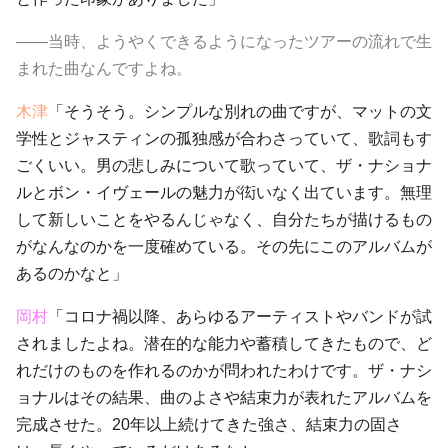
――当時、ようやくできるようになったツアーの流れで生
まれた曲なんですよね。
木津
「そうそう。シンプルな別れの曲ですが、マットの文
学性とジャスティンの孤独感が合わさっていて、歌詞もす
ごくいい。男の悲しみについて歌っていて、ザ・ナショナ
ルとボン・イヴェールの魅力が衒いなく出ています。無理
して新しいことをやるんじゃなく、自分たちが描けるもの
がなんなのかを一度確めている。その先にこのアルバムが
あるのかなと」
岡村
「コロナ禍以降、あらゆるアーティストやバンドが試
されましたよね。潜在的な能力や蓄積してきたもので、ど
れだけのものを作れるのかが問われたわけです。ザ・ナシ
ョナルはその結果、曲のよさや結束力が表れたアルバムを
完成させた。20年以上続けてきた強さ、結束力の固さ