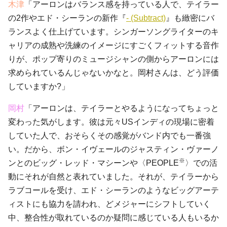
木津
「アーロンはバランス感を持っている人で、テイラー
の2作やエド・シーランの新作『
- (Subtract)
』も緻密にバ
ランスよく仕上げています。シンガーソングライターのキ
ャリアの成熟や洗練のイメージにすごくフィットする音作
りが、ポップ寄りのミュージシャンの側からアーロンには
求められているんじゃないかなと。岡村さんは、どう評価
していますか?」
岡村
「アーロンは、テイラーとやるようになってちょっと
変わった気がします。彼は元々USインディの現場に密着
していた人で、おそらくその感覚がバンド内でも一番強
い。だから、ボン・イヴェールのジャスティン・ヴァーノ
※
ンとのビッグ・レッド・マシーンや〈PEOPLE
〉での活
動にそれが自然と表れていました。それが、テイラーから
ラブコールを受け、エド・シーランのようなビッグアーテ
ィストにも協力を請われ、どメジャーにシフトしていく
中、整合性が取れているのか疑問に感じている人もいるか