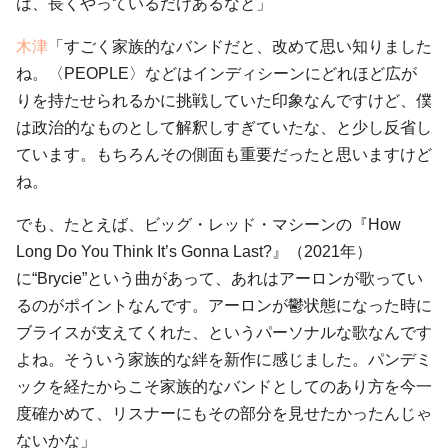
は、長くやっているだけあるなと」
木津
「すごく家族的なバンドだと、改めて思い知りました
ね。〈PEOPLE〉などはインディシーンにどれほど広が
りを持たせられるかに挑戦していた印象なんですけど、僕
は政治的なものとして解釈しすぎていたな、と少し反省し
ています。もちろんその側面も重要だったと思いますけど
ね。
でも、たとえば、ビッグ・レッド・マシーンの『How
Long Do You Think It’s Gonna Last?』（2021年）
に“Brycie”という曲があって、あれはアーロンが歌ってい
るのがポイントなんです。アーロンが鬱状態になった時に
ブライスが支えてくれた、というパーソナルな歌なんです
よね。そういう家族的な絆を新作に感じました。パンデミ
ックを経たからこそ家族的なバンドとしてのあり方を今一
度確かめて、リスナーにもその部分を見せたかったんじゃ
ないかな」