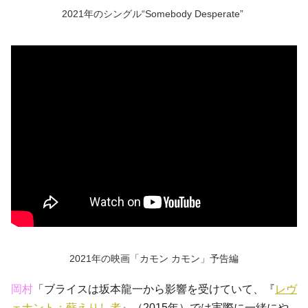
2021年のシングル“Somebody Desperate”
2021年の映画「カモン カモン」予告編
岡村
「ブライスは坂本龍一から影響を受けていて、『
レヴ
ェナント：蘇えりし者
』（2015年）では実際に一緒にや