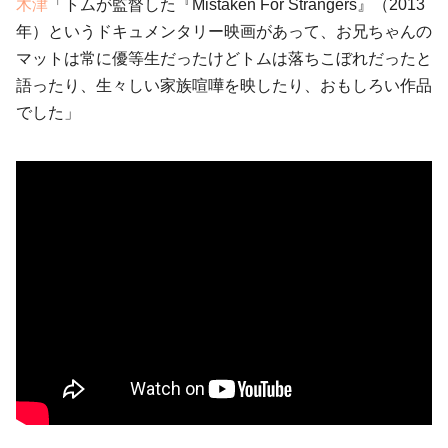
木津
「トムが監督した『Mistaken For Strangers』（2013
年）というドキュメンタリー映画があって、お兄ちゃんの
マットは常に優等生だったけどトムは落ちこぼれだったと
語ったり、生々しい家族喧嘩を映したり、おもしろい作品
でした」