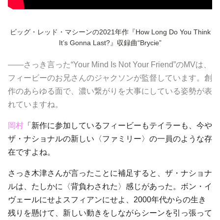
ビッグ・レッド・マシーンの2021年作『How Long Do You Think
It’s Gonna Last?』収録曲“Brycie”
――さっき言った“Your Mind Is Not Your Friend”のMVは、
フィービーのお兄さんのジャクソンが監督しています。創
作のあらゆる面で、濃い繋がりを大事にしている姿勢が表
れていますね。
岡村
「新作に参加しているフィービーもテイラーも、今や
ザ・ナショナルの新しい〈ファミリー〉の一員のような存
在ですよね。
さっき木津さんが言ったことに補足すると、ザ・ナショナ
ルは、たしかに〈背負わされた〉感じがあった。ボン・イ
ヴェールにせよスフィアンにせよ、2000年代からの生き
残りを懸けて、新しい動きをしながらシーンを引っ張って