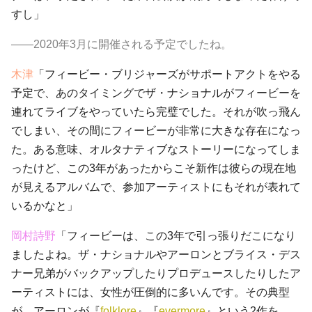
すし」
――2020年3月に開催される予定でしたね。
木津
「フィービー・ブリジャーズがサポートアクトをやる
予定で、あのタイミングでザ・ナショナルがフィービーを
連れてライブをやっていたら完璧でした。それが吹っ飛ん
でしまい、その間にフィービーが非常に大きな存在になっ
た。ある意味、オルタナティブなストーリーになってしま
ったけど、この3年があったからこそ新作は彼らの現在地
が見えるアルバムで、参加アーティストにもそれが表れて
いるかなと」
岡村詩野
「フィービーは、この3年で引っ張りだこになり
ましたよね。ザ・ナショナルやアーロンとブライス・デス
ナー兄弟がバックアップしたりプロデュースしたりしたア
ーティストには、女性が圧倒的に多いんです。その典型
が、アーロンが『
folklore
』『
evermore
』という2作を