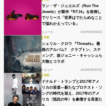
ラン・ザ・ジュエルズ（Run The
Jewels）が新作『RTJ4』を前倒し
でリリース「世界はでたらめなこと
で溢れかえっている」
ニュース
2020年06月04日
洋楽
シェリル・クロウ 『Threads』 最
後のアルバム? クラプトン、ステ
ィング、故ジョニー・キャッシュら
大物とコラボ
レビュー
2019年09月02日
洋楽
ドナルド・トランプと2017年アメ
リカの音楽―新たなプロテスト・ソ
ングの時代を迎え、2017年のアメ
リカ〈抵抗の年〉を象徴する音楽た
ち