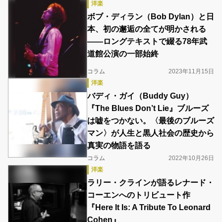
洋楽
ボブ・ディラン（Bob Dylan）と日
本、初の邂逅の全てが明かされる
――ロングテキストで綴る78年武
道館公演の一部始終
コラム
2023年11月15日
洋楽
バディ・ガイ（Buddy Guy）
『The Blues Don’t Lie』ブルーズ
は嘘をつかない。〈最後のブルーズ
マン〉が人生と黒人社会の歴史から
真実の物語を語る
コラム
2022年10月26日
洋楽
ラリー・クラインが語るレナード・
コーエンへのトリビュート作
『Here It Is: A Tribute To Leonard
Cohen』