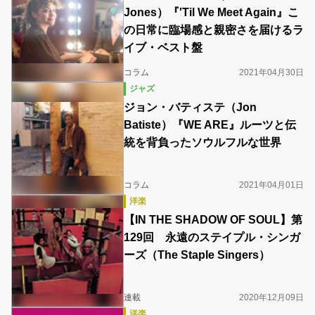
Jones）『'Til We Meet Again』こ
の日常に臨場感と親密さを届けるラ
イブ・ベスト盤
コラム
2021年04月30日
ジャズ
ジョン・バティステ（Jon
Batiste）『WE ARE』ルーツと伝
統を背負ったソウルフルな世界
コラム
2021年04月01日
洋楽
【IN THE SHADOW OF SOUL】第
129回 永遠のステイプル・シンガ
ーズ（The Staple Singers）
連載
2020年12月09日
洋楽