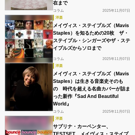
在まで
コラム
2025年11月07日
洋楽
メイヴィス・ステイプルズ（Mavis
Staples）を知るための20枚 ザ・
ステイプル・シンガーズやザ・ステ
イプルズからソロまで
コラム
2025年11月07日
洋楽
メイヴィス・ステイプルズ（Mavis
Staples）は生きる音楽史そのも
の 時代を超える名曲カバーが詰ま
った新作『Sad And Beautiful
World』
コラム
2025年11月07日
洋楽
サブリナ・カーペンター、
TESTSET、メイヴィス・ステイプ