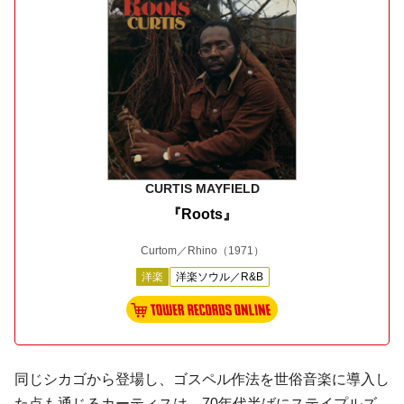
CURTIS MAYFIELD
『Roots』
Curtom／Rhino
（1971）
洋楽
洋楽ソウル／R&B
同じシカゴから登場し、ゴスペル作法を世俗音楽に導入し
た点も通じるカーティスは、70年代半ばにステイプルズ