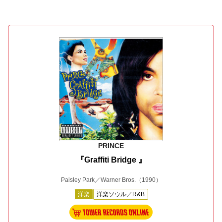
PRINCE
『Graffiti Bridge 』
Paisley Park／Warner Bros.
（1990）
洋楽
洋楽ソウル／R&B