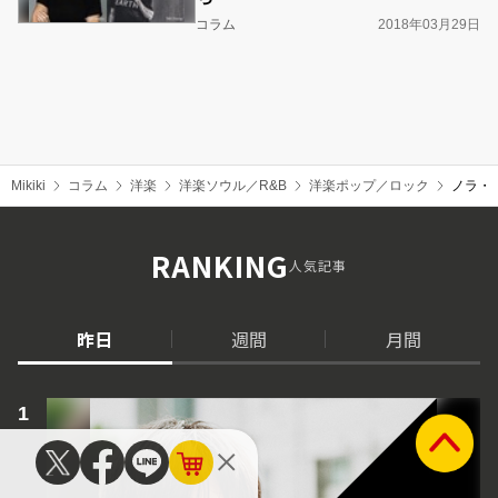
コラム
2018年03月29日
Mikiki
コラム
洋楽
洋楽ソウル／R&B
洋楽ポップ／ロック
ノラ・
RANKING
人気記事
昨日
週間
月間