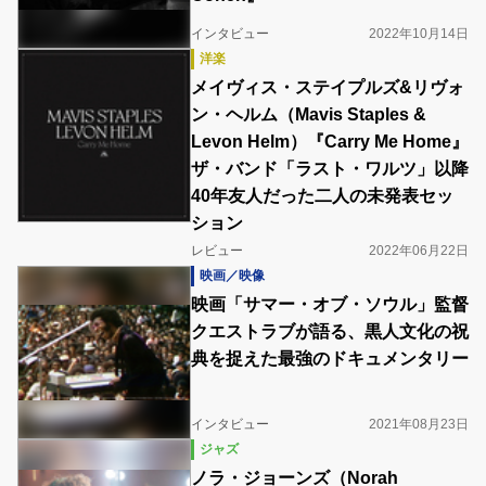
インタビュー
2022年10月14日
洋楽
メイヴィス・ステイプルズ&リヴォ
ン・ヘルム（Mavis Staples &
Levon Helm）『Carry Me Home』
ザ・バンド「ラスト・ワルツ」以降
40年友人だった二人の未発表セッ
ション
レビュー
2022年06月22日
映画／映像
映画「サマー・オブ・ソウル」監督
クエストラブが語る、黒人文化の祝
典を捉えた最強のドキュメンタリー
インタビュー
2021年08月23日
ジャズ
ノラ・ジョーンズ（Norah