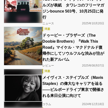
ルズが表紙 タワレコのフリーマガ
ジンbounce 503号、10月25日に発
行
ニュース
2025年10月20日
洋楽
ドゥービー・ブラザーズ（The
Doobie Brothers）『Walk This
Road』マイケル・マクドナルド復
帰作にしてソウルフルな渋みが注が
れた新アルバム
レビュー
2025年08月07日
洋楽
メイヴィス・ステイプルズ（Mavis
Staples）の偉大なキャリアを辿る
――ビルボードライブ東京で開催さ
れる来日公演に向けて
コラム
2024年12月18日