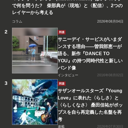
で何を問うた? 柴那典が〈現地〉と〈配信〉、2つの
レイヤーから考える
コラム
2026年08月04日
邦楽
サニーデイ・サービスがいまダ
ンスする理由――曽我部恵一が
語る、新作『DANCE TO
YOU』の持つ同時代性と新しい
バンド像
インタビュー
2016年08月02日
邦楽
サザンオールスターズ『Young
Love』に表れた〈らしさ〉と
〈らしくなさ〉 桑田佳祐がポッ
プスを自ら再定義した名盤を再
考
連載
2026年07月30日