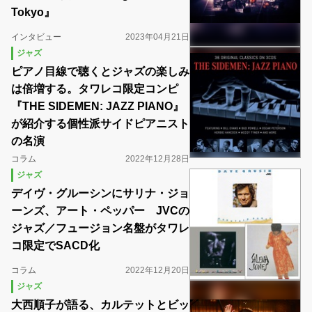
Tokyo』
インタビュー
2023年04月21日
ジャズ
ピアノ目線で聴くとジャズの楽しみ
は倍増する。タワレコ限定コンピ
『THE SIDEMEN: JAZZ PIANO』
が紹介する個性派サイドピアニスト
の名演
コラム
2022年12月28日
ジャズ
デイヴ・グルーシンにサリナ・ジョ
ーンズ、アート・ペッパー JVCの
ジャズ／フュージョン名盤がタワレ
コ限定でSACD化
コラム
2022年12月20日
ジャズ
大西順子が語る、カルテットとビッ