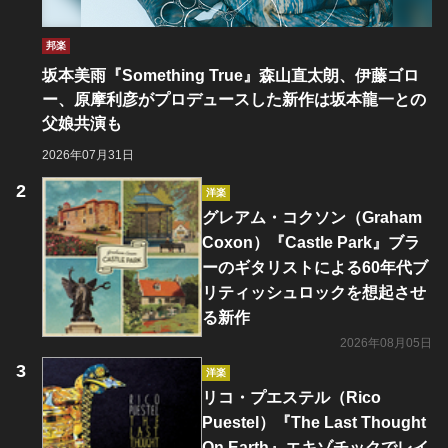
邦楽
坂本美雨『Something True』森山直太朗、伊藤ゴロ
ー、原摩利彦がプロデュースした新作は坂本龍一との
父娘共演も
2026年07月31日
洋楽
グレアム・コクソン（Graham
Coxon）『Castle Park』ブラ
ーのギタリストによる60年代ブ
リティッシュロックを想起させ
る新作
2026年08月05日
洋楽
リコ・プエステル（Rico
Puestel）『The Last Thought
On Earth』エキゾチックでレイ