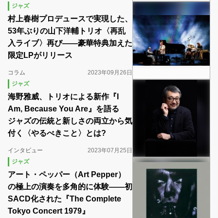
ジャズ
村上春樹プロデュースで実現した、
53年ぶりの山下洋輔トリオ〈再乱
入ライブ〉再び――豪華特典加えた
限定LPがリリース
コラム
2023年09月26日
ジャズ
海野雅威、トリオによる新作『I
Am, Because You Are』を語る
ジャズの伝統と新しさの両立から気
付く〈やるべきこと〉とは?
インタビュー
2023年07月25日
ジャズ
アート・ペッパー（Art Pepper）
の極上の演奏を多角的に体験――初
SACD化された『The Complete
Tokyo Concert 1979』