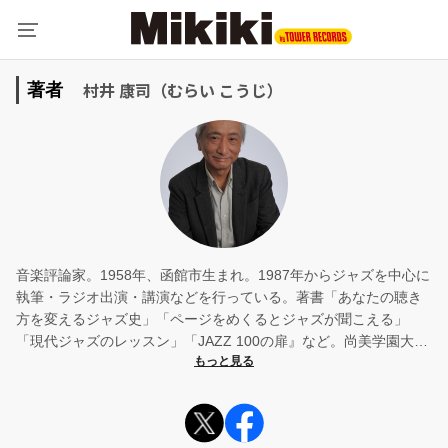
村井 康司（むらい こうじ）
著者
音楽評論家。1958年、函館市生まれ。1987年からジャズを中心に
執筆・ラジオ出演・講演などを行っている。著書「あなたの聴き
方を変えるジャズ史」「ページをめくるとジャズが聞こえる」
「現代ジャズのレッスン」「JAZZ 100の扉』など。尚美学園大学
講師（ジャズ史）。