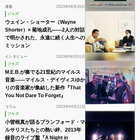
連載
2023年06月20日
ジャズ
ウェイン・ショーター（Wayne
Shorter）× 菊地成孔――2人の対話
で明かされた、永遠に続く人生への
ミッション
インタビュー
2023年06月01日
ジャズ
M.E.B.が奏でる21世紀のマイルス
音楽――マイルス・デイヴィスゆか
りの音楽家が集結した新作『That
You Not Dare To Forget』
コラム
2023年04月21日
ジャズ
小曽根真が語るブランフォード・マ
ルサリスたちとの熱い絆、2013年
録音のライブ盤『A Night in