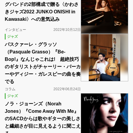
グバンドの2部構成で贈る〈かわさ
きジャズ2022 JUNKO ONISHI in
Kawasaki〉への意気込み
インタビュー
2022年10月12日
ジャズ
パスクァーレ・グラッソ
（Pasquale Grasso）『Be-
Bop!』なんじゃこれは! 超絶技巧
のギタリストがチャーリー・パーカ
ーやディジー・ガレスピーの曲を奏
でる
コラム
2022年06月24日
ジャズ
ノラ・ジョーンズ（Norah
Jones）『Come Away With Me』
のSACDからは歌やギターの美しさ
と繊細さが目に見えるように聞こえ