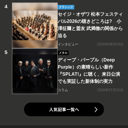
クラシック
セイジ・オザワ 松本フェスティ
バル2026の聴きどころは? 小
澤征爾と盟友 武満徹の関係から
迫る
インタビュー
2026年08月03日
メタル
ディープ・パープル（Deep
Purple）の素晴らしい新作
『SPLAT!』に聴く、来日公演
でも実証した新体制の実力
コラム
2026年07月31日
人気記事一覧へ