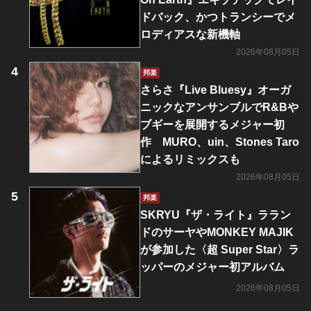
ドバック、かつトランシーでメ
ロディアスな新機軸
2026年08月05日
邦楽
さらさ『Live Bluesy』オーガ
ニックなアンサンブルでR&Bや
ブギーを展開するメジャー初
作 MURO、uin、Stones Taro
によるリミックスも
2026年08月05日
邦楽
SKRYU『ザ・ライト』ララン
ドのサーヤやMONKEY MAJIK
が参加した〈超 Super Star〉ラ
ッパーのメジャー初アルバム
2026年08月05日