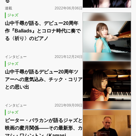
る
連載
2022年06月06日
ジャズ
山中千尋が語る、デビュー20周年
作『Ballads』とコロナ時代に奏で
る〈祈り〉のピアノ
インタビュー
2021年12月24日
ジャズ
山中千尋が語るデビュー20周年ツ
アーへの意気込み、チック・コリア
との思い出
インタビュー
2021年09月09日
ジャズ
ピーター・バラカンが語るジャズと
映画の蜜月関係――その最新形、カ
マシ・ワシントン（Kamasi