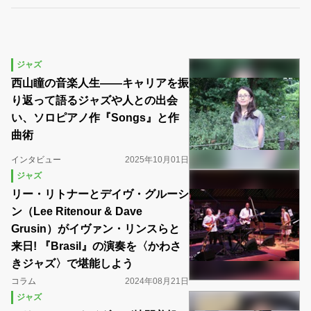
ジャズ
西山瞳の音楽人生――キャリアを振
り返って語るジャズや人との出会
い、ソロピアノ作『Songs』と作
曲術
インタビュー
2025年10月01日
ジャズ
リー・リトナーとデイヴ・グルーシ
ン（Lee Ritenour & Dave
Grusin）がイヴァン・リンスらと
来日! 『Brasil』の演奏を〈かわさ
きジャズ〉で堪能しよう
コラム
2024年08月21日
ジャズ