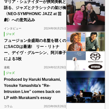
マリア・シュナイダーが挾間美帆と
語る、ジャズとクラシックの架け橋
〈NEO-SYMPHONIC JAZZ at 芸
劇〉への意気込み
インタビュー
2024年06月25日
ジャズ
フュージョン全盛期の名盤を聴くの
にSACDは最適! リー・リトナ
ー、デイヴ・グルーシン、阿川泰子
による3枚
連載
2024年02月29日
ジャズ
Produced by Haruki Murakami,
Yosuke Yamashita’s “Re-
Intrusion Live” comes back on
LP with Murakami’s essay
コラム
2023年09月26日