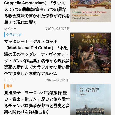
Cappella Amsterdam）『ラッス
ス：7つの懺悔詩篇曲』7つの異な
る教会旋法で書かれた傑作が時代を
超えて現代に響く
レビュー
2025年08月26日
クラシック
マッダレーナ・デル・ゴッボ
（Maddalena Del Gobbo）『不思
議の国のマッダレーナ - ヴィオラ・
ダ・ガンバ作品集』名作から現代音
楽家の新作までカラフルかつ渋い音
色で演奏した素敵なアルバム
レビュー
2025年08月25日
書籍
渡邊温子「ヨーロッパ古楽旅行 歴
史・音楽・街歩き」歴史と旅を愛す
るチェンバロ奏者が都市と歴史と音
楽の関わりを詳細に描く