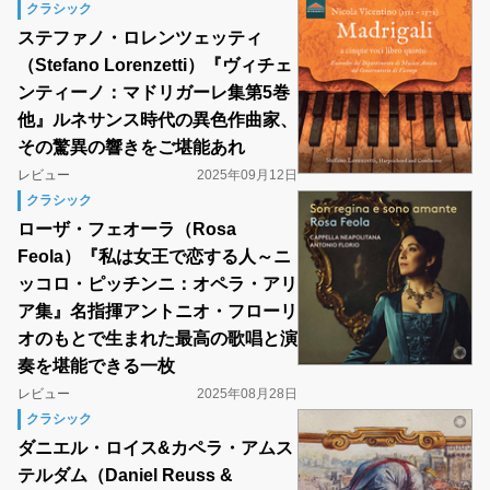
クラシック
ステファノ・ロレンツェッティ
（Stefano Lorenzetti）『ヴィチェ
ンティーノ：マドリガーレ集第5巻
他』ルネサンス時代の異色作曲家、
その驚異の響きをご堪能あれ
レビュー
2025年09月12日
クラシック
ローザ・フェオーラ（Rosa
Feola）『私は女王で恋する人～ニ
ッコロ・ピッチンニ：オペラ・アリ
ア集』名指揮アントニオ・フローリ
オのもとで生まれた最高の歌唱と演
奏を堪能できる一枚
レビュー
2025年08月28日
クラシック
ダニエル・ロイス&カペラ・アムス
テルダム（Daniel Reuss &