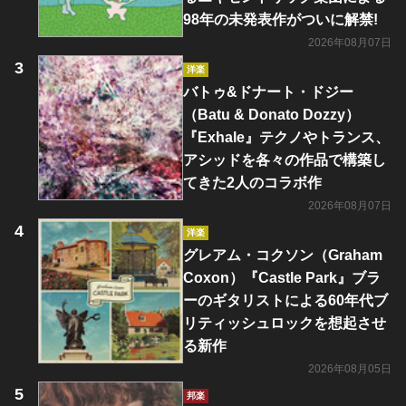
98年の未発表作がついに解禁!
2026年08月07日
洋楽
バトゥ&ドナート・ドジー
（Batu & Donato Dozzy）
『Exhale』テクノやトランス、
アシッドを各々の作品で構築し
てきた2人のコラボ作
2026年08月07日
洋楽
グレアム・コクソン（Graham
Coxon）『Castle Park』ブラ
ーのギタリストによる60年代ブ
リティッシュロックを想起させ
る新作
2026年08月05日
邦楽