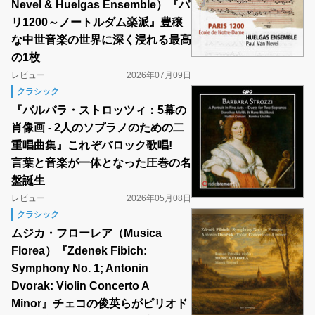
Nevel & Huelgas Ensemble）『パ
リ1200～ノートルダム楽派』豊穣
な中世音楽の世界に深く浸れる最高
の1枚
レビュー
2026年07月09日
クラシック
『バルバラ・ストロッツィ：5幕の
肖像画 - 2人のソプラノのための二
重唱曲集』これぞバロック歌唱!
言葉と音楽が一体となった圧巻の名
盤誕生
レビュー
2026年05月08日
クラシック
ムジカ・フローレア（Musica
Florea）『Zdenek Fibich:
Symphony No. 1; Antonin
Dvorak: Violin Concerto A
Minor』チェコの俊英らがピリオド