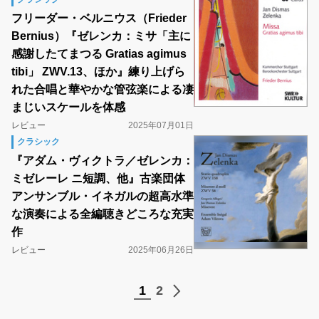
フリーダー・ベルニウス（Frieder
Bernius）『ゼレンカ：ミサ「主に
感謝したてまつる Gratias agimus
tibi」 ZWV.13、ほか』練り上げら
れた合唱と華やかな管弦楽による凄
まじいスケールを体感
レビュー
2025年07月01日
クラシック
『アダム・ヴィクトラ／ゼレンカ：
ミゼレーレ ニ短調、他』古楽団体
アンサンブル・イネガルの超高水準
な演奏による全編聴きどころな充実
作
レビュー
2025年06月26日
1
2