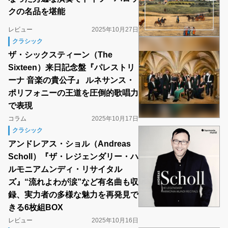
クの名品を堪能
レビュー
2025年10月27日
クラシック
ザ・シックスティーン（The
Sixteen）来日記念盤『パレストリ
ーナ 音楽の貴公子』 ルネサンス・
ポリフォニーの王道を圧倒的歌唱力
で表現
コラム
2025年10月17日
クラシック
アンドレアス・ショル（Andreas
Scholl）『ザ・レジェンダリー・ハ
ルモニアムンディ・リサイタル
ズ』“流れよわが涙”など有名曲も収
録、実力者の多様な魅力を再発見で
きる6枚組BOX
レビュー
2025年10月16日