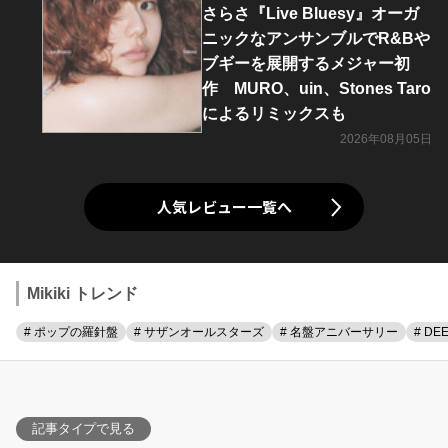
さらさ『Live Bluesy』オーガ
ニックなアンサンブルでR&Bや
ブギーを展開するメジャー初
作 MURO、uin、Stones Taro
によるリミックスも
2026年08月05日
人気レビュー一覧へ
Mikiki トレンド
# ポップの羅針盤
# サザンオールスターズ
# 名盤アニバーサリー
# DE
記事タイプで見る