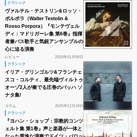
クラシック
ヴァルテル・テストリン&ロッソ・
ポルポラ（Walter Testolin &
Rosso Porpora）『モンテヴェル
ディ：マドリガーレ集 第6巻』指揮
者兼バス歌手と気鋭アンサンブルの
心に迫る演奏
レビュー
2026年01月09日
クラシック
イリア・グリンゴルツ&フランチェ
スコ・コルティ、最先端ヴィルトゥ
オーゾ2人が奏でる圧巻のバッハ ソ
ナタ集!
コラム
2025年12月18日
クラシック
『ヨハン・ショップ：宗教的コンツ
ェルト集 第1巻』声と楽器が一体と
なった秀逸な演奏でドイツ・バロッ