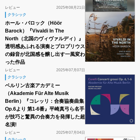
レビュー
2025年08月21日
クラシック
ホール・バロック（Höör
Barock）『Vivaldi In The
North（北国のヴィヴァルディ）』
透明感あふれる演奏とプロプリウス
の録音が北国感を醸し出す一風変わ
った作品
レビュー
2025年07月07日
クラシック
ベルリン古楽アカデミー
（Akademie Für Alte Musik
Berlin）『コレッリ：合奏協奏曲集
Op.6より 第1-6番』平崎真弓ら名手
が技巧と驚異の合奏力を発揮した超
名演!
レビュー
2025年07月04日
クラシック