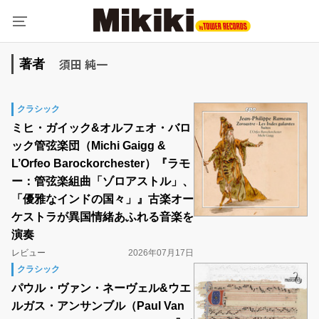
須田 純一
著者
クラシック
ミヒ・ガイック&オルフェオ・バロ
ック管弦楽団（Michi Gaigg &
L’Orfeo Barockorchester）『ラモ
ー：管弦楽組曲「ゾロアストル」、
「優雅なインドの国々」』古楽オー
ケストラが異国情緒あふれる音楽を
演奏
レビュー
2026年07月17日
クラシック
パウル・ヴァン・ネーヴェル&ウエ
ルガス・アンサンブル（Paul Van