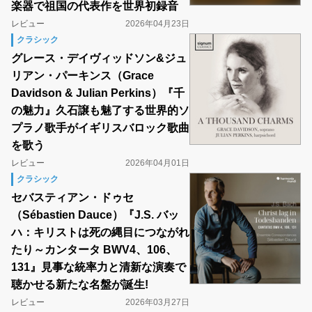
楽器で祖国の代表作を世界初録音
レビュー
2026年04月23日
クラシック
グレース・デイヴィッドソン&ジュ
リアン・パーキンス（Grace
Davidson & Julian Perkins）『千
の魅力』久石譲も魅了する世界的ソ
プラノ歌手がイギリスバロック歌曲
を歌う
レビュー
2026年04月01日
クラシック
セバスティアン・ドゥセ
（Sébastien Dauce）『J.S. バッ
ハ：キリストは死の縄目につながれ
たり～カンタータ BWV4、106、
131』見事な統率力と清新な演奏で
聴かせる新たな名盤が誕生!
レビュー
2026年03月27日