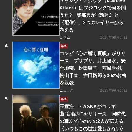
マッシヴ・アタック（Massive
Attack）はフジロックで何を問
うた? 柴那典が〈現地〉と
〈配信〉、2つのレイヤーから
考える
コラム
2026年08月04日
邦楽
コンピ『心に響く夏唄』がリリ
ース プリプリ、井上陽水、安
全地帯、松田聖子、西城秀樹、
松山千春、吉田拓郎ら36の名曲
を収録
ニュース
2023年06月13日
邦楽
玉置浩二・ASKAがコラボ
曲“音銀河”をリリース 同時代
の戦友で心の友の2人が伝える
〈いつもこの世は愛しかない〉