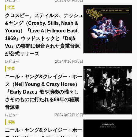
レビュー
2025年04月25日
洋楽
クロスビー、スティルス、ナッシュ
&ヤング（Crosby, Stills, Nash &
Young）『Live At Fillmore East,
1969』ウッドストックと『Déjà
Vu』の狭間に録音された貴重音源
が公式リリース
レビュー
2024年10月25日
洋楽
ニール・ヤング&クレイジー・ホー
ス（Neil Young & Crazy Horse）
『Early Daze』歌や演奏の瑞々し
さそのものに打たれる69年の秘蔵
音源集
レビュー
2024年07月10日
洋楽
ニール・ヤング&クレイジー・ホー