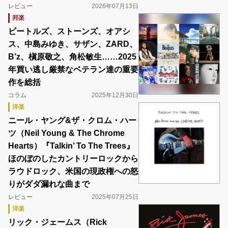
レビュー
2026年07月13日
邦楽
ビートルズ、ストーンズ、オアシ
ス、中島みゆき、サザン、ZARD、
B’z、槇原敬之、角松敏生……2025
年買い逃し厳禁なベテラン達の重要
作を総括
コラム
2025年12月30日
洋楽
ニール・ヤング&ザ・クロム・ハー
ツ（Neil Young & The Chrome
Hearts）『Talkin’ To The Trees』
ほのぼのしたカントリーロックから
ラウドロック、米国の現政権への怒
りがダダ漏れな曲まで
レビュー
2025年07月25日
洋楽
リック・ジェームス（Rick