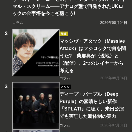
マル・スクリーム――アナログ盤で再発されたUKロ
ックの金字塔を今こそ聴こう!
コラム
2026年08月04日
洋楽
マッシヴ・アタック（Massive
Attack）はフジロックで何を問
うた? 柴那典が〈現地〉と
〈配信〉、2つのレイヤーから
考える
コラム
2026年08月04日
メタル
ディープ・パープル（Deep
Purple）の素晴らしい新作
『SPLAT!』に聴く、来日公演
でも実証した新体制の実力
コラム
2026年07月31日