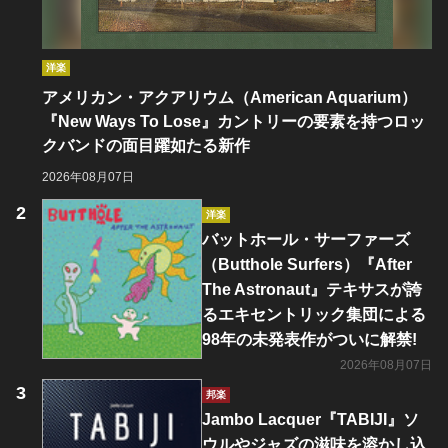
洋楽
アメリカン・アクアリウム（American Aquarium）
『New Ways To Lose』カントリーの要素を持つロッ
クバンドの面目躍如たる新作
2026年08月07日
洋楽
バットホール・サーファーズ
（Butthole Surfers）『After
The Astronaut』テキサスが誇
るエキセントリック集団による
98年の未発表作がついに解禁!
2026年08月07日
邦楽
Jambo Lacquer『TABIJI』ソ
ウルやジャズの滋味を溶かし込