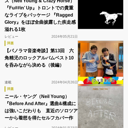
ス（Neil Young & Crazy Horse）
『Fu##in’ Up』トロントでの貴重
なライブをパッケージ 『Ragged
Glory』をほぼ全曲披露した疾走感
溢れる1枚
レビュー
2024年05月21日
洋楽
【パノラマ音楽奇談】第13回 六
角精児のロックアルバムベスト10
を呑みながら決める（後編）
連載
2024年04月26日
洋楽
ニール・ヤング（Neil Young）
『Before And After』選曲&構成に
は強いこだわりも 直近のソロツア
ーから着想を得たセルフカバー作