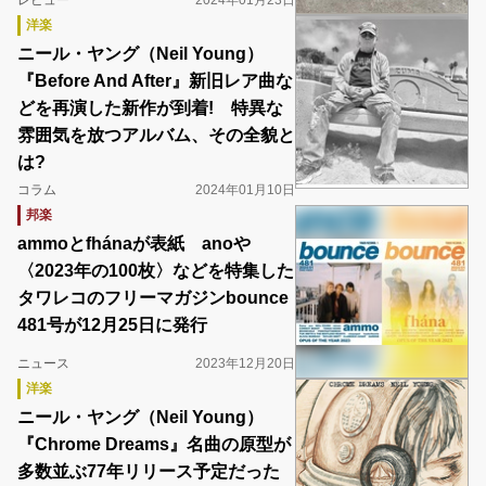
レビュー
2024年01月23日
洋楽
ニール・ヤング（Neil Young）
『Before And After』新旧レア曲な
どを再演した新作が到着! 特異な
雰囲気を放つアルバム、その全貌と
は?
コラム
2024年01月10日
邦楽
ammoとfhánaが表紙 anoや
〈2023年の100枚〉などを特集した
タワレコのフリーマガジンbounce
481号が12月25日に発行
ニュース
2023年12月20日
洋楽
ニール・ヤング（Neil Young）
『Chrome Dreams』名曲の原型が
多数並ぶ77年リリース予定だった