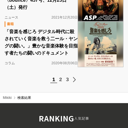
〈bounce〉457号、12月25日
（土）発行
ニュース
2021年12月20日
書籍
「音楽を感じろ デジタル時代に殺
されていく音楽を救う二ール・ヤン
グの闘い。」豊かな音楽体験を目指
す者たちの闘いのドキュメント
コラム
2020年08月06日
1
2
3
Mikiki
検索結果
RANKING
人気記事