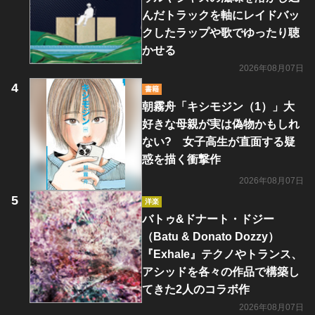
んだトラックを軸にレイドバッ
クしたラップや歌でゆったり聴
かせる
2026年08月07日
書籍
朝霧舟「キシモジン（1）」大
好きな母親が実は偽物かもしれ
ない? 女子高生が直面する疑
惑を描く衝撃作
2026年08月07日
洋楽
バトゥ&ドナート・ドジー
（Batu & Donato Dozzy）
『Exhale』テクノやトランス、
アシッドを各々の作品で構築し
てきた2人のコラボ作
2026年08月07日