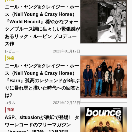
ニール・ヤング&クレイジー・ホー
ス（Neil Young & Crazy Horse）
『World Record』穏やかなフォー
ク／ブルース調に生々しい緊張感が
あるリック・ルービン プロデュー
ス作
レビュー
2023年01月17日
洋楽
ニール・ヤング&クレイジー・ホー
ス（Neil Young & Crazy Horse）
『Barn』孤高のレジェンドが3年ぶ
りに暴れ馬と描いた時代への回答と
は?
コラム
2021年12月28日
邦楽
ASP、situasionが表紙で登場! タ
ワーレコードのフリーマガジン