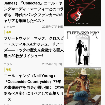
James）『Collected』ニール・ヤ
ングやエディ・マーフィーとのコラ
ボも 稀代のパンクファンカーのキ
ャリアを網羅したベスト
レビュー
2025年07月16日
洋楽
フリートウッド・マック、クロスビ
ー・スティルス&ナッシュ、ドアー
ズ――ロックの歴史を象徴する巨人
達の20枚がリイシュー!
コラム
2025年07月09日
洋楽
ニール・ヤング（Neil Young）
『Oceanside Countryside』77年
の未発表作を自身が思い描く〈本来
あるべき姿〉にリペアして正規リリ
ース