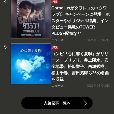
邦楽
Corneliusがタワレコの〈タワ
ラブ!〉キャンペーンに登場 ポ
スターやオリジナル特典、イン
タビュー掲載のTOWER
PLUS+配布など
ニュース
2026年08月07日
邦楽
コンピ『心に響く夏唄』がリリ
ース プリプリ、井上陽水、安
全地帯、松田聖子、西城秀樹、
松山千春、吉田拓郎ら36の名曲
を収録
ニュース
2023年06月13日
人気記事一覧へ