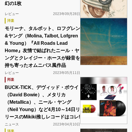
幻の1枚
レビュー
2023年09月28日
洋楽
モリーナ、タルボット、ロフグレン
&ヤング（Molina, Talbot, Lofgren
& Young）『All Roads Lead
Home』友情で結ばれたニール・ヤ
ングとクレイジー・ホースが録音を
持ち寄ったオムニバス風作品
レビュー
2023年05月11日
邦楽
BUCK-TICK、デヴィッド・ボウイ
（David Bowie）、メタリカ
（Metallica）、ニール・ヤング
（Neil Young）など4月10～14日リ
リースのMikiki推しレコードはコレ!
ニュース
2023年04月10日
洋楽