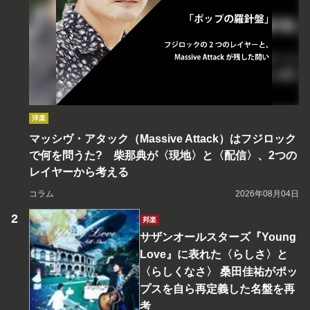
洋楽
マッシヴ・アタック（Massive Attack）はフジロック
で何を問うた? 柴那典が〈現地〉と〈配信〉、2つの
レイヤーから考える
コラム
2026年08月04日
邦楽
サザンオールスターズ『Young
Love』に表れた〈らしさ〉と
〈らしくなさ〉 桑田佳祐がポッ
プスを自ら再定義した名盤を再
考