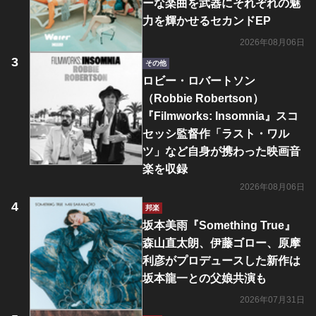
ーな楽曲を武器にそれぞれの魅
力を輝かせるセカンドEP
2026年08月06日
その他
ロビー・ロバートソン
（Robbie Robertson）
『Filmworks: Insomnia』スコ
セッシ監督作「ラスト・ワル
ツ」など自身が携わった映画音
楽を収録
2026年08月06日
邦楽
坂本美雨『Something True』
森山直太朗、伊藤ゴロー、原摩
利彦がプロデュースした新作は
坂本龍一との父娘共演も
2026年07月31日