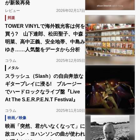
が新装再発
レビュー
2026年02月17日
邦楽
TOWER VINYLで海外観光客は何を
買う? 山下達郎、松田聖子、中森
明菜、高中正義、安全地帯、中島み
ゆき……人気盤をデータから分析
コラム
2025年12月05日
メタル
スラッシュ（Slash）の自由奔放な
ギタープレイに浸る! ブルージー
でハードロックなライブ盤『Live
At The S.E.R.P.E.N.T Festival』
コラム
2025年11月10日
映画／映像
映画「突然、君がいなくなって」に
故ヨハン・ヨハンソンの曲が使われ