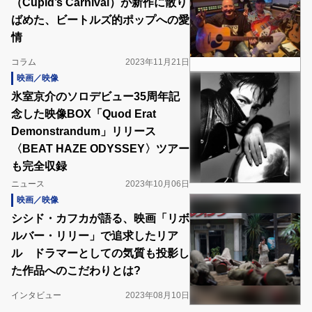
（Cupid’s Carnival）が新作に散り
ばめた、ビートルズ的ポップへの愛
情
コラム
2023年11月21日
映画／映像
氷室京介のソロデビュー35周年記
念した映像BOX「Quod Erat
Demonstrandum」リリース
〈BEAT HAZE ODYSSEY〉ツアー
も完全収録
ニュース
2023年10月06日
映画／映像
シシド・カフカが語る、映画「リボ
ルバー・リリー」で追求したリア
ル ドラマーとしての気質も投影し
た作品へのこだわりとは?
インタビュー
2023年08月10日