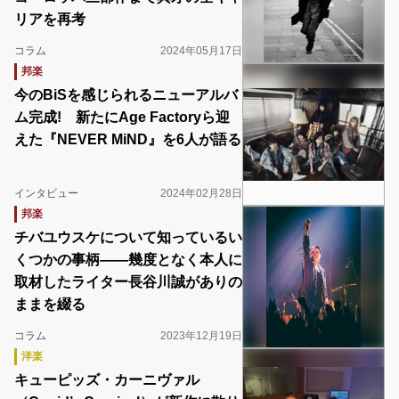
リアを再考
コラム
2024年05月17日
邦楽
今のBiSを感じられるニューアルバ
ム完成! 新たにAge Factoryら迎
えた『NEVER MiND』を6人が語る
インタビュー
2024年02月28日
邦楽
チバユウスケについて知っているい
くつかの事柄――幾度となく本人に
取材したライター長谷川誠がありの
ままを綴る
コラム
2023年12月19日
洋楽
キューピッズ・カーニヴァル