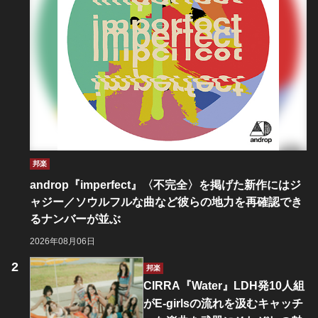
邦楽
androp『imperfect』〈不完全〉を掲げた新作にはジ
ャジー／ソウルフルな曲など彼らの地力を再確認でき
るナンバーが並ぶ
2026年08月06日
邦楽
CIRRA『Water』LDH発10人組
がE-girlsの流れを汲むキャッチ