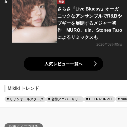
邦楽
さらさ『Live Bluesy』オーガ
ニックなアンサンブルでR&Bや
ブギーを展開するメジャー初
作 MURO、uin、Stones Taro
によるリミックスも
2026年08月05日
人気レビュー一覧へ
Mikiki トレンド
# サザンオールスターズ
# 名盤アニバーサリー
# DEEP PURPLE
# Num
記事タイプで見る