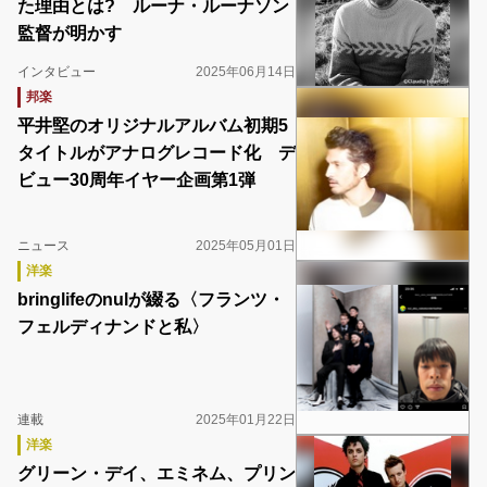
た理由とは? ルーナ・ルーナソン
監督が明かす
インタビュー
2025年06月14日
邦楽
平井堅のオリジナルアルバム初期5
タイトルがアナログレコード化 デ
ビュー30周年イヤー企画第1弾
ニュース
2025年05月01日
洋楽
bringlifeのnulが綴る〈フランツ・
フェルディナンドと私〉
連載
2025年01月22日
洋楽
グリーン・デイ、エミネム、プリン