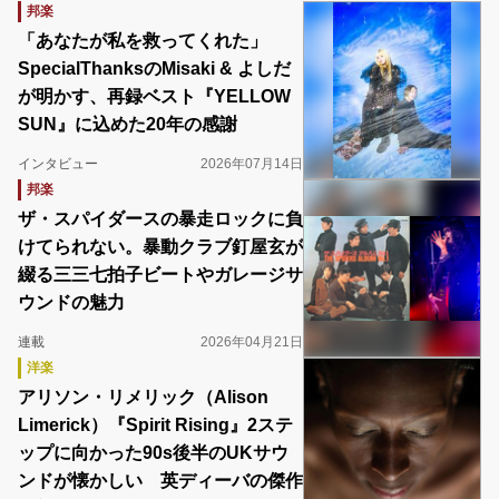
邦楽
「あなたが私を救ってくれた」
SpecialThanksのMisaki & よしだ
が明かす、再録ベスト『YELLOW
SUN』に込めた20年の感謝
インタビュー
2026年07月14日
邦楽
ザ・スパイダースの暴走ロックに負
けてられない。暴動クラブ釘屋玄が
綴る三三七拍子ビートやガレージサ
ウンドの魅力
連載
2026年04月21日
洋楽
アリソン・リメリック（Alison
Limerick）『Spirit Rising』2ステ
ップに向かった90s後半のUKサウ
ンドが懐かしい 英ディーバの傑作