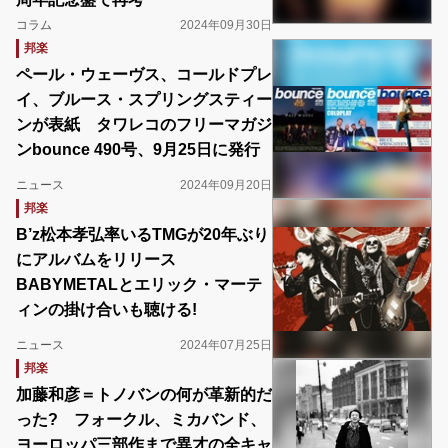
コラム
2024年09月30日
邦楽
ペール・ウェーヴス、コールドプレ
イ、ブルース・スプリングスティー
ンが表紙 タワレコのフリーマガジ
ンbounce 490号、9月25日に発行
ニュース
2024年09月20日
邦楽
B’z松本孝弘率いるTMGが20年ぶり
にアルバムをリリース
BABYMETALとエリック・マーテ
ィンの掛け合いも聴ける!
ニュース
2024年07月25日
邦楽
加藤和彦＝トノバンの何が革新的だ
った? フォークル、ミカバンド、
ヨーロッパ三部作まで異才の全キャ