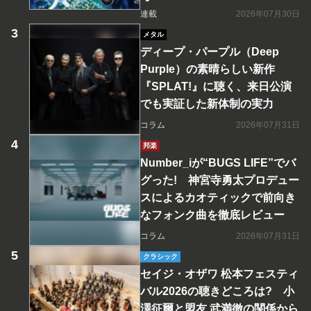
連載
2026年07月30日
メタル
ディープ・パープル（Deep
Purple）の素晴らしい新作
『SPLAT!』に聴く、来日公演
でも実証した新体制の実力
コラム
2026年07月31日
邦楽
Number_iが“BUGS LIFE”でバ
グった! 神宮寺勇太プロデュー
スによるカオティックで前向き
なフォンク曲を徹底レビュー
コラム
2026年07月31日
クラシック
セイジ・オザワ 松本フェスティ
バル2026の聴きどころは? 小
澤征爾と盟友 武満徹の関係から