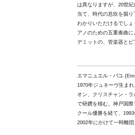
は異なりますが、20世
当て、時代の息吹を掘り
わかりいただけるでしょ
アノのための五重奏曲によ
デミットの、管楽器とピ
エマニュエル・パユ (Emman
1970年ジュネーヴ生
オン、クリスチャン・ラ
で研鑽を積む。神戸国際フ
クール優勝を経て、199
2002年にかけて一時