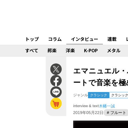
トップ
コラム
インタビュー
連載
すべて
邦楽
洋楽
K-POP
メタル
エマニュエル・
ートで音楽を極
ジャンル
クラシック
クラシッ
interview & text
木幡一誠
2019年05月22日
# フルート