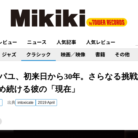
レビュー
ニュース
人気記事
人気レビュー
ジャズ
クラシック
映画／映像
書籍
その他
パユ、初来日から30年。さらなる挑
め続ける彼の「現在」
出典
ク
intoxicate
2019 April