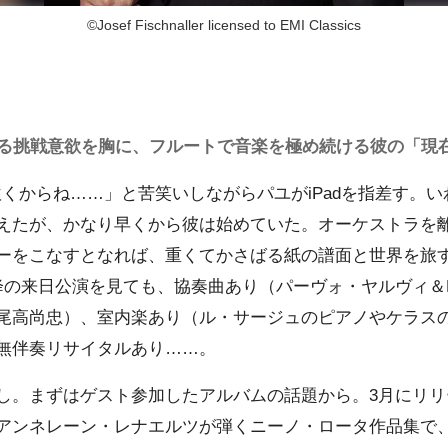
©Josef Fischnaller licensed to EMI Classics
なる挑戦意欲を胸に、フルートで音楽を極め続ける彼の「現
吹くからね……」と苦笑いしながらパユがiPadを指差す。
えたが、かなり早くから彼は始めていた。オーケストラを
ーをこなすとなれば、重くてかさばる紙の譜面と世界を旅
降の来日公演を見ても、協奏曲あり（パーヴォ・ヤルヴィ＆
尾高尚忠）、室内楽あり（ル・サージュのピアノやケラス
無伴奏リサイタルあり……。
。まずはゲスト参加したアルバムの話題から。3月にリリ
アンネレーン・レナエルツが弾くニーノ・ロータ作品集で