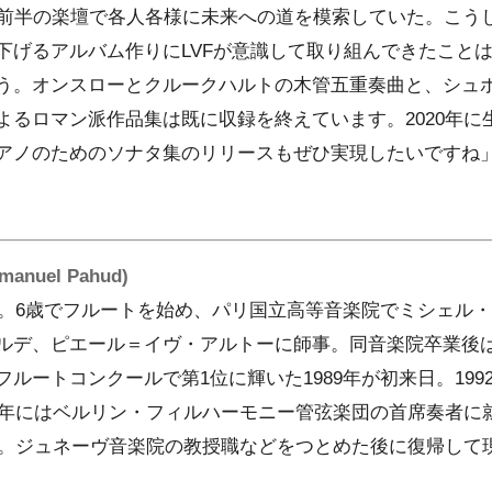
紀前半の楽壇で各人各様に未来への道を模索していた。こう
下げるアルバム作りにLVFが意識して取り組んできたこと
う。オンスローとクルークハルトの木管五重奏曲と、シュ
るロマン派作品集は既に収録を終えています。2020年に生
アノのためのソナタ集のリリースもぜひ実現したいですね
uel Pahud)
まれ。6歳でフルートを始め、パリ国立高等音楽院でミシェル
ルデ、ピエール＝イヴ・アルトーに師事。同音楽院卒業後
ルートコンクールで第1位に輝いた1989年が初来日。19
3年にはベルリン・フィルハーモニー管弦楽団の首席奏者に就
離団。ジュネーヴ音楽院の教授職などをつとめた後に復帰して