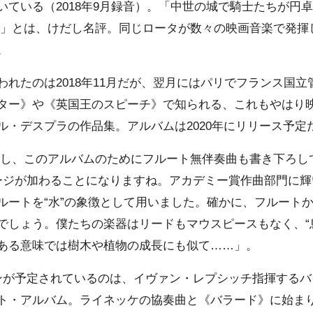
いている（2018年9月録音）。「中世の城で騎士たちが円
!」とは、けだし名評。同じロータが数々の映画音楽で発揮
。
れたのは2018年11月だが、翌月にはパリでフランス国立
ター》や《英国王のスピーチ》で知られる、これもやはり
ル・デスプラの作品集。アルバムは2020年にリリース予定
し、このアルバムのためにフルート無伴奏曲も書き下ろし
ージが加わることになりますね。アカデミー賞作曲部門に輝
ルートを“水”の象徴として用いました。確かに、フルート
でしょう。僕たちの楽器はリードもマウスピースもなく、“
ある意味では樹木や植物の成長にも似て……」。
が予定されているのは、イヴァン・レプシッチ指揮するバ
ト・アルバム。ライネッケの協奏曲と《バラード》に始ま