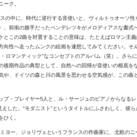
ニーク。
スの中に、時代に逆行する音使いと、ヴィルトゥオーソ性
》。前衛の旗手だったペンデレツキがメロディアスな書式
ケとこの2曲を対置することの意味は、たとえばロマン主義
方向性へ走ったムンクの絵画を連想してみてください。そ
ー・ロマンティック”なコンセプトのアルバム（笑）。さら
の後期作品の典型として、自然への回帰が音使いの根底を
気や、ドイツの森と川の風景を思わせる空気感が、この曲
プ・プレイヤー5人と、ル・サージュのピアノからなるレ
目見えした。“モダニスト”というタイトルにふさわしく、彼
をひく。
ミヨー、ジョリヴェというフランスの作曲家に、北欧のニ