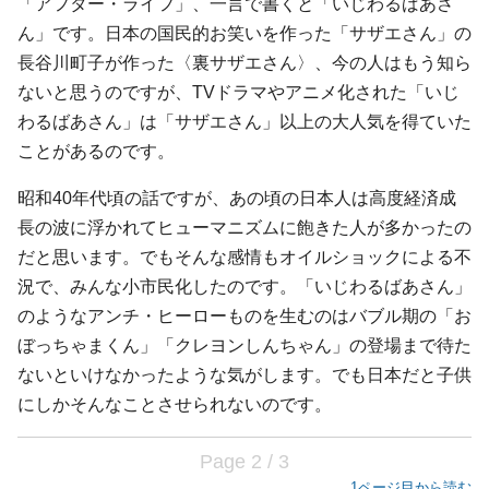
「アフター・ライフ」、一言で書くと「いじわるばあさ
ん」です。日本の国民的お笑いを作った「サザエさん」の
長谷川町子が作った〈裏サザエさん〉、今の人はもう知ら
ないと思うのですが、TVドラマやアニメ化された「いじ
わるばあさん」は「サザエさん」以上の大人気を得ていた
ことがあるのです。
昭和40年代頃の話ですが、あの頃の日本人は高度経済成
長の波に浮かれてヒューマニズムに飽きた人が多かったの
だと思います。でもそんな感情もオイルショックによる不
況で、みんな小市民化したのです。「いじわるばあさん」
のようなアンチ・ヒーローものを生むのはバブル期の「お
ぼっちゃまくん」「クレヨンしんちゃん」の登場まで待た
ないといけなかったような気がします。でも日本だと子供
にしかそんなことさせられないのです。
Page 2 / 3
1ページ目から読む