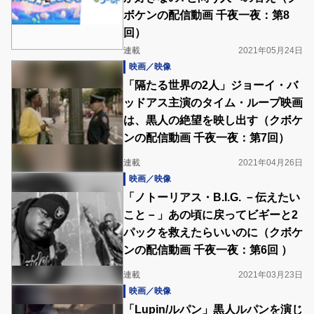
ボケンの配信動画 千夜一夜：第8
回）
連載
2021年05月24日
映画／映像
「隔たる世界の2人」ジョーイ・バ
ッドアス主演のタイム・ループ映画
は、黒人の絶望を映し出す（クボケ
ンの配信動画 千夜一夜：第7回）
連載
2021年04月26日
映画／映像
「ノトーリアス・B.I.G. －伝えたい
こと－」あの頃に戻ってビギーと2
パックを救えたらいいのに（クボケ
ンの配信動画 千夜一夜：第6回 ）
連載
2021年03月23日
映画／映像
「Lupin/ルパン」黒人ルパンを演じ