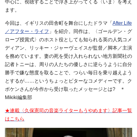
中心に、視聴することで浮き上がってくる〈いま〉を考え
ます。
今回は、イギリスの田舎町を舞台にしたドラマ「
After Life
／アフター・ライフ
」を紹介。同作は、〈ゴールデン・グ
ローブ授賞式〉のホスト役としても知られる英の人気コメ
ディアン、リッキー・ジャーヴェイスが監督／脚本／主演
を務めています。妻の死を受け入れられない地方新聞社の
記者トニーは、周りの人たちの優しさに逆らうように自分
勝手で嫌な態度を取ることで、つらい毎日を乗り越えよう
とするが……というちょっとビターなコメディーです。ク
ボケンさんが今作から受け取ったメッセージとは? ＊
Mikiki編集部
★連載〈久保憲司の音楽ライターもうやめます〉記事一覧
はこちら