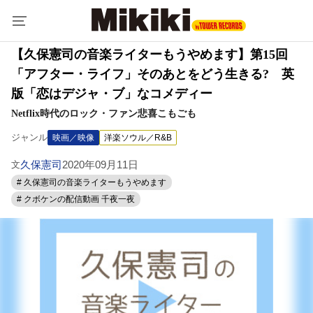
【久保憲司の音楽ライターもうやめます】第15回
「アフター・ライフ」そのあとをどう生きる? 英
版「恋はデジャ・ブ」なコメディー
Netflix時代のロック・ファン悲喜こもごも
ジャンル
映画／映像
洋楽ソウル／R&B
久保憲司
2020年09月11日
文
# 久保憲司の音楽ライターもうやめます
# クボケンの配信動画 千夜一夜