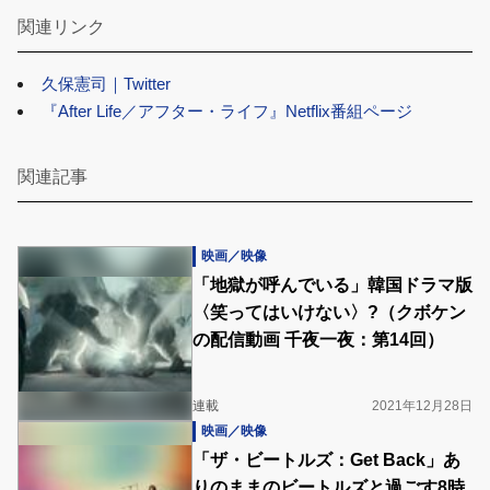
関連リンク
久保憲司｜Twitter
『After Life／アフター・ライフ』Netflix番組ページ
関連記事
映画／映像
「地獄が呼んでいる」韓国ドラマ版
〈笑ってはいけない〉?（クボケン
の配信動画 千夜一夜：第14回）
連載
2021年12月28日
映画／映像
「ザ・ビートルズ：Get Back」あ
りのままのビートルズと過ごす8時