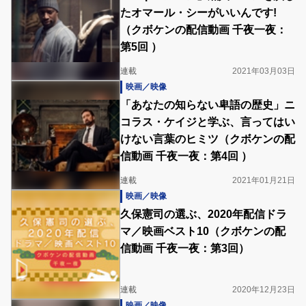
たオマール・シーがいいんです!
（クボケンの配信動画 千夜一夜：
第5回 ）
連載
2021年03月03日
映画／映像
「あなたの知らない卑語の歴史」ニ
コラス・ケイジと学ぶ、言ってはい
けない言葉のヒミツ（クボケンの配
信動画 千夜一夜：第4回 ）
連載
2021年01月21日
映画／映像
久保憲司の選ぶ、2020年配信ドラ
マ／映画ベスト10（クボケンの配
信動画 千夜一夜：第3回）
連載
2020年12月23日
映画／映像