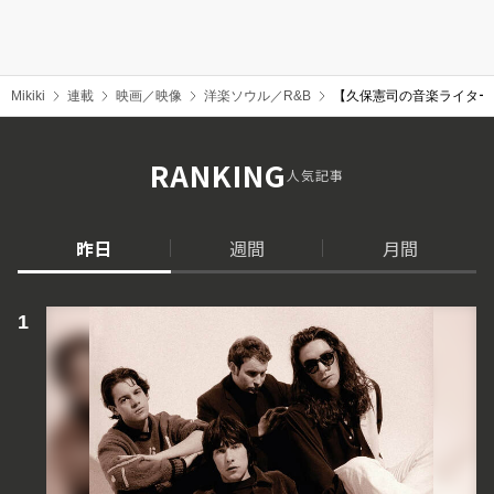
Mikiki
連載
映画／映像
洋楽ソウル／R&B
【久保憲司の音楽ライター
RANKING
人気記事
昨日
週間
月間