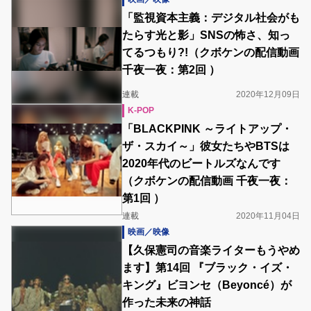
「監視資本主義：デジタル社会がも
たらす光と影」SNSの怖さ、知っ
てるつもり?!（クボケンの配信動画
千夜一夜：第2回 ）
連載
2020年12月09日
K-POP
「BLACKPINK ～ライトアップ・
ザ・スカイ～」彼女たちやBTSは
2020年代のビートルズなんです
（クボケンの配信動画 千夜一夜：
第1回 ）
連載
2020年11月04日
映画／映像
【久保憲司の音楽ライターもうやめ
ます】第14回 『ブラック・イズ・
キング』ビヨンセ（Beyoncé）が
作った未来の神話