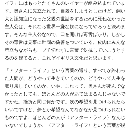
イフ」にはもっとたくさんのレイヤーが組み込まれていま
す。奥さんに先立たれて、自殺をしようとしたけど、飼い
犬と認知症になった父親の世話をするために死ねなかった
主人公は、それなら世界一嫌な奴になってやろうと決めま
す。そんな主人公なので、口を開けば毒舌ばかり。しかし
その毒舌は見事に世間の偽善をついている。皮肉にみんな
苛立ちながらも、ブチ切れずに言葉で対抗していこうとす
るのを観てると、これぞイギリス文化だと思います。
「アフター・ライフ」という言葉の通り、すべてが終わっ
た人間が、どうやって生きていくのか、どうやって人生を
取り戻していくのか。いや、これって、奥さんが死んでな
かったとしても、ほとんどの人があてはまるんじゃないで
すかね。挫折と同じ何かです。次の希望を見つけられたら
いいですけど、夢とか希望なんてなかなか見つけられない
ものですよ、ほとんどの人が〈アフター・ライフ〉なんじ
ゃないでしょうか、〈アフター・ライフ〉という言葉が鋭