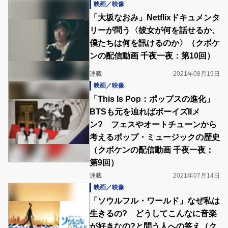
映画／映像
「大坂なおみ」Netflixドキュメンタ
リーが問う〈彼女が何を話せるか、
僕たちは何を訊けるのか〉（クボケ
ンの配信動画 千夜一夜：第10回）
連載
2021年08月19日
映画／映像
「This Is Pop：ポップスの進化」
BTSも元を辿ればボーイズIIメ
ン? フェスやオートチューンから
考えるポップ・ミュージックの歴史
（クボケンの配信動画 千夜一夜：
第9回）
連載
2021年07月14日
映画／映像
「ソウルフル・ワールド」なぜ私は
生きるの? どうしてこんなに音楽
が好きなの?と問う人への答え（ク