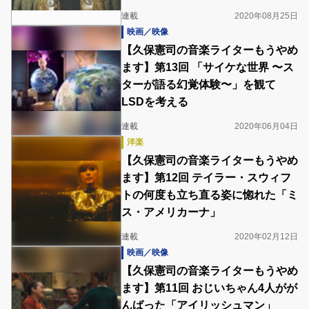
連載
2020年08月25日
映画／映像
【久保憲司の音楽ライターもうやめ
ます】第13回 「サイケな世界 〜ス
ターが語る幻覚体験〜」を観て
LSDを考える
連載
2020年06月04日
洋楽
【久保憲司の音楽ライターもうやめ
ます】第12回 テイラー・スウィフ
トの何度も立ち直る姿に惚れた「ミ
ス・アメリカーナ」
連載
2020年02月12日
映画／映像
【久保憲司の音楽ライターもうやめ
ます】第11回 おじいちゃん4人がが
んばった「アイリッシュマン」