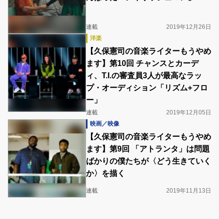
連載
2019年12月26日
洋楽
【久保憲司の音楽ライターもうやめ
ます】第10回 チャンスとカーデ
ィ、T.I.の審査員3人が最高なラッ
プ・オーディション「リズム+フロ
ー」
連載
2019年12月05日
映画／映像
【久保憲司の音楽ライターもうやめ
ます】第9回 「アトランタ」は問題
ばかりの僕たちが〈どう生きていく
か〉を描く
連載
2019年11月13日