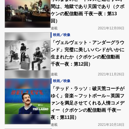
間は、地獄であり天国であり（クボ
ケンの配信動画 千夜一夜：第13
回）
連載
2021年12月09日
映画／映像
「ヴェルヴェット・アンダーグラウ
ンド」完璧に美しいバンドがいかに
生まれたか（クボケンの配信動画
千夜一夜：第12回）
連載
2021年11月26日
映画／映像
「テッド・ラッソ：破天荒コーチが
ゆく」音楽～フットボール～英国フ
ァンを満足させてくれる人情コメデ
ィー（クボケンの配信動画 千夜一
夜：第11回）
連載
2021年10月18日