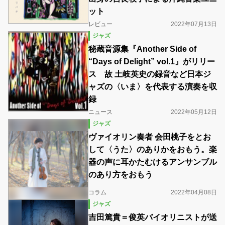
ット
レビュー
2022年07月13日
ジャズ
秘蔵音源集『Another Side of
“Days of Delight” vol.1』がリリー
ス 故 土岐英史の録音など日本ジ
ャズの〈いま〉を代表する演奏を収
録
ニュース
2022年05月12日
ジャズ
ヴァイオリン奏者 会田桃子をとお
して〈うた〉のありかをおもう。楽
器の声に耳かたむけるアンサンブル
のあり方をおもう
コラム
2022年04月08日
ジャズ
吉田篤貴＝俊英バイオリニストが送