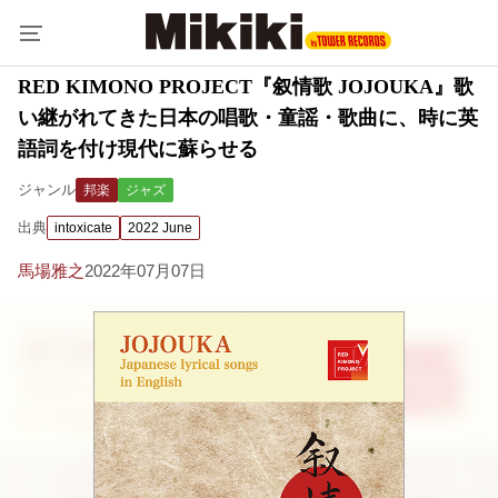
RED KIMONO PROJECT『叙情歌 JOJOUKA』歌
い継がれてきた日本の唱歌・童謡・歌曲に、時に英
語詞を付け現代に蘇らせる
ジャンル
邦楽
ジャズ
出典
intoxicate
2022 June
馬場雅之
2022年07月07日