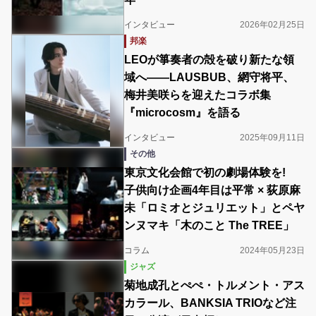
インタビュー
2026年02月25日
邦楽
LEOが箏奏者の殻を破り新たな領
域へ――LAUSBUB、網守将平、
梅井美咲らを迎えたコラボ集
『microcosm』を語る
インタビュー
2025年09月11日
その他
東京文化会館で初の劇場体験を!
子供向け企画4年目は平常 × 荻原麻
未「ロミオとジュリエット」とペヤ
ンヌマキ「木のこと The TREE」
コラム
2024年05月23日
ジャズ
菊地成孔とぺぺ・トルメント・アス
カラール、BANKSIA TRIOなど注