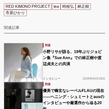
RED KIMONO PROJECT
tea
時枝弘
林正樹
市原ひかり
関連記事
邦楽
小野リサが語る、19年ぶりジョビ
ン集『Sue Ann』での林正樹や渡
辺貞夫との共演
インタビュー
2026年04月28日
邦楽
優美で幽玄なレーベルFLAUの現在
――ヘニング・シュミートとausの
インタビューや厳選作から辿る20
年