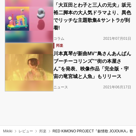
「大豆田とわ子と三人の元夫」坂元
裕二脚本の大人気ドラマより、異色
でリッチな主題歌集&サントラが到
着!
コラム
2021年07月01日
邦楽
川本真琴が新曲MV“鳥さんあんぱん
ブーチーコリンズ”“街の本屋さ
ん”を発表、映像作品「完全版・宇
宙の竜宮城と人魚」もリリース
ニュース
2021年06月17日
Mikiki
レビュー
邦楽
RED KIMONO PROJECT『叙情歌 JOJ