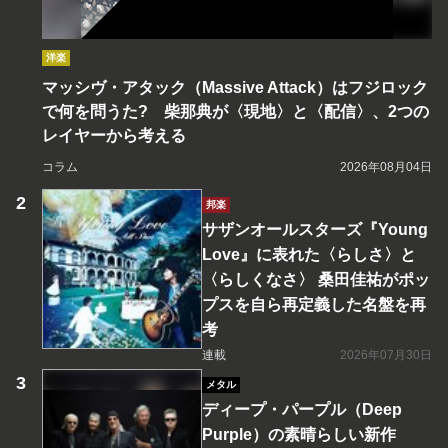
洋楽
マッシヴ・アタック（Massive Attack）はフジロック
で何を問うた? 柴那典が〈現地〉と〈配信〉、2つの
レイヤーから考える
コラム
2026年08月04日
邦楽
サザンオールスターズ『Young
Love』に表れた〈らしさ〉と
〈らしくなさ〉 桑田佳祐がポッ
プスを自ら再定義した名盤を再
考
連載
2026年07月30日
メタル
ディープ・パープル（Deep
Purple）の素晴らしい新作