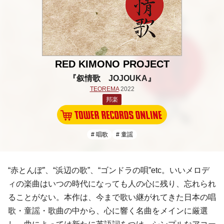
RED KIMONO PROJECT
『叙情歌 JOJOUKA』
TEOREMA
2022
邦楽
# 唱歌
# 童謡
“赤とんぼ”、“浜辺の歌”、“ゴンドラの唄”etc。いいメロデ
ィの楽曲はいつの時代になっても人の心に残り、忘れられ
ることがない。本作は、今まで歌い継がれてきた日本の唱
歌・童謡・歌曲の中から、心に響く名曲をメインに厳選