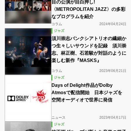
目の公演が目白押し!
〈METROPOLITAN JAZZ〉の多彩
なプログラムを紹介
コラム
2024年04月24日
ジャズ
須川崇志バンクシアトリオの繊細か
つ生々しいサウンドを記録 須川崇
志、林正樹、石若駿が対話のように
楽しむ新作『MASKS』
コラム
2023年06月21日
ジャズ
Days of Delight作品がDolby
Atmosで配信開始 日本ジャズを
空間オーディオで世界に発信
ニュース
2023年04月17日
ジャズ