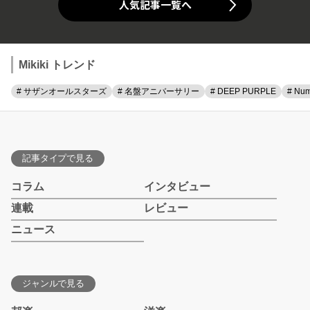
人気記事一覧へ
Mikiki トレンド
# サザンオールスターズ
# 名盤アニバーサリー
# DEEP PURPLE
# Num
記事タイプで見る
コラム
インタビュー
連載
レビュー
ニュース
ジャンルで見る