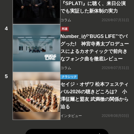
『SPLAT!』に聴く、来日公演
でも実証した新体制の実力
コラム
2026年07月31日
邦楽
Number_iが“BUGS LIFE”でバ
グった! 神宮寺勇太プロデュー
スによるカオティックで前向き
なフォンク曲を徹底レビュー
コラム
2026年07月31日
クラシック
セイジ・オザワ 松本フェスティ
バル2026の聴きどころは? 小
澤征爾と盟友 武満徹の関係から
迫る
インタビュー
2026年08月03日