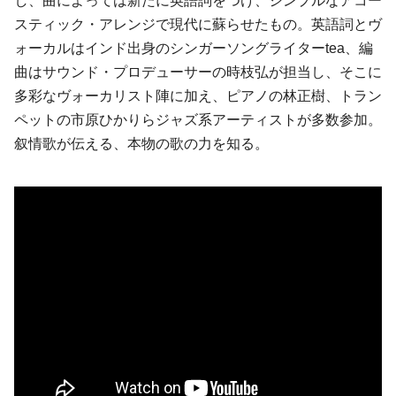
し、曲によっては新たに英語詞をつけ、シンプルなアコー
スティック・アレンジで現代に蘇らせたもの。英語詞とヴ
ォーカルはインド出身のシンガーソングライターtea、編
曲はサウンド・プロデューサーの時枝弘が担当し、そこに
多彩なヴォーカリスト陣に加え、ピアノの林正樹、トラン
ペットの市原ひかりらジャズ系アーティストが多数参加。
叙情歌が伝える、本物の歌の力を知る。