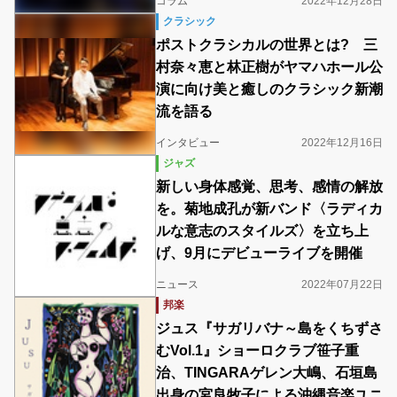
コラム
2022年12月28日
クラシック
ポストクラシカルの世界とは? 三
村奈々恵と林正樹がヤマハホール公
演に向け美と癒しのクラシック新潮
流を語る
インタビュー
2022年12月16日
ジャズ
新しい身体感覚、思考、感情の解放
を。菊地成孔が新バンド〈ラディカ
ルな意志のスタイルズ〉を立ち上
げ、9月にデビューライブを開催
ニュース
2022年07月22日
邦楽
ジュス『サガリバナ～島をくちずさ
むVol.1』ショーロクラブ笹子重
治、TINGARAゲレン大嶋、石垣島
出身の宮良牧子による沖縄音楽ユニ