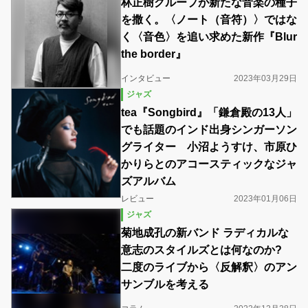
林正樹グループが新たな音楽の種子
を撒く。〈ノート（音符）〉ではな
く〈音色〉を追い求めた新作『Blur
the border』
インタビュー
2023年03月29日
ジャズ
tea『Songbird』「鎌倉殿の13人」
でも話題のインド出身シンガーソン
グライター 小沼ようすけ、市原ひ
かりらとのアコースティックなジャ
ズアルバム
レビュー
2023年01月06日
ジャズ
菊地成孔の新バンド ラディカルな
意志のスタイルズとは何なのか?
二度のライブから〈反解釈〉のアン
サンブルを考える