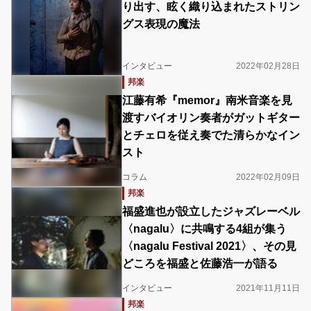
り出す、眩く織り込まれたストリン
グス表現の魔法
インタビュー
2022年02月28日
邦楽
江藤有希『memor』南米音楽を見
渡すバイオリン奏者がガットギター
とチェロを従え奏でた清らかなイン
スト
コラム
2022年02月09日
邦楽
福盛進也が設立したジャズレーベル
〈nagalu〉に共鳴する4組が集う
〈nagalu Festival 2021〉、その見
どころを福盛と佐藤浩一が語る
インタビュー
2021年11月11日
邦楽