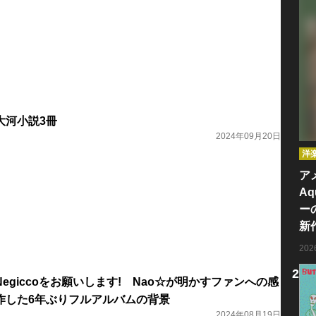
大河小説3冊
2024年09月20日
洋
ア
Aq
ー
新
20
egiccoをお願いします! Nao☆が明かすファンへの感
作した6年ぶりフルアルバムの背景
2024年08月19日