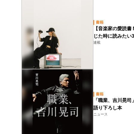
書籍
【音楽家の愛読書 My
じた時に読みたい
連載
書籍
「職業、吉川晃司
語り下ろし本
ニュース