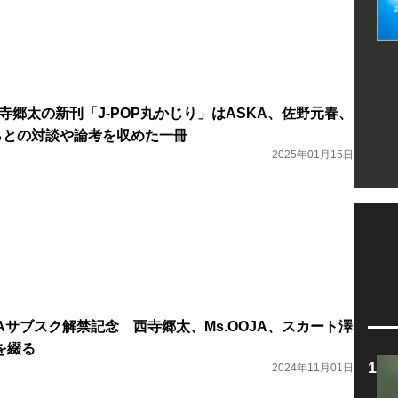
S西寺郷太の新刊「J-POP丸かじり」はASKA、佐野元春、
祥太らとの対談や論考を収めた一冊
2025年01月15日
ASKAサブスク解禁記念 西寺郷太、Ms.OOJA、スカート澤
を綴る
2024年11月01日