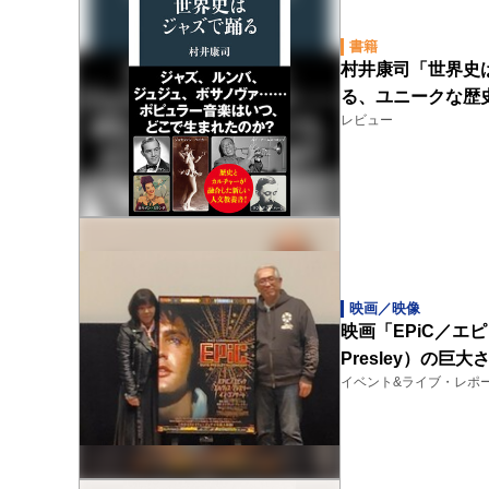
書籍
村井康司「世界史
る、ユニークな歴
レビュー
映画／映像
映画「EPiC／エ
Presley）の
イベント&ライブ・レポ