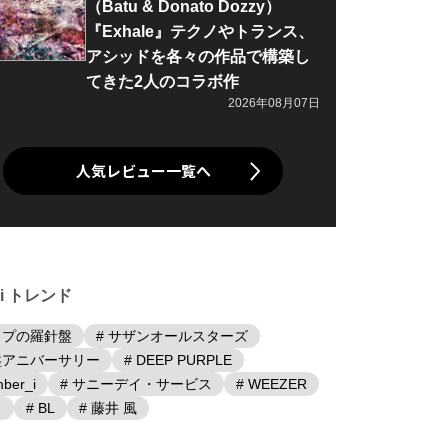
（Batu & Donato Dozzy）
『Exhale』テクノやトランス、
アシッドを各々の作品で構築し
てきた2人のコラボ作
2026年08月07日
人気レビュー一覧へ
iki トレンド
ップの羅針盤
# サザンオールスターズ
盤アニバーサリー
# DEEP PURPLE
ber_i
# サニーデイ・サービス
# WEEZER
日
# BL
# 藤井 風