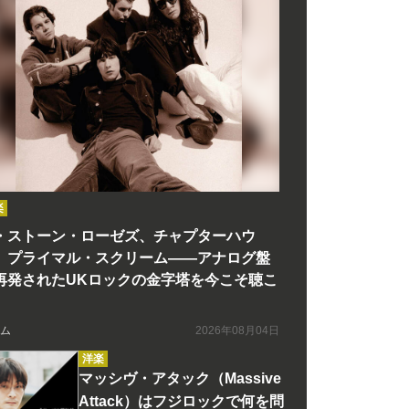
楽
・ストーン・ローゼズ、チャプターハウ
、プライマル・スクリーム――アナログ盤
再発されたUKロックの金字塔を今こそ聴こ
ム
2026年08月04日
洋楽
マッシヴ・アタック（Massive
Attack）はフジロックで何を問