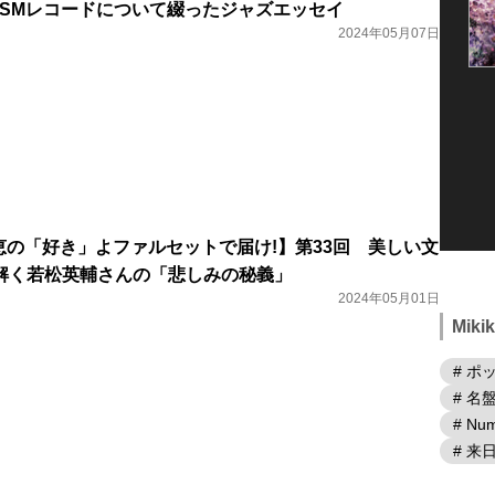
DSMレコードについて綴ったジャズエッセイ
2024年05月07日
野友恵の「好き」よファルセットで届け!】第33回 美しい文
解く若松英輔さんの「悲しみの秘義」
2024年05月01日
Mik
# ポ
# 名
# Num
# 来