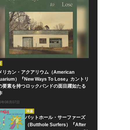
楽
メリカン・アクアリウム（American
uarium）『New Ways To Lose』カントリ
の要素を持つロックバンドの面目躍如たる
作
26年08月07日
洋楽
バットホール・サーファーズ
（Butthole Surfers）『After