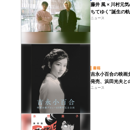
藤井 風 × 川村
ちてゆく”誕生の
ニュース
書籍
吉永小百合の映画
発売、浜田光夫との
ニュース