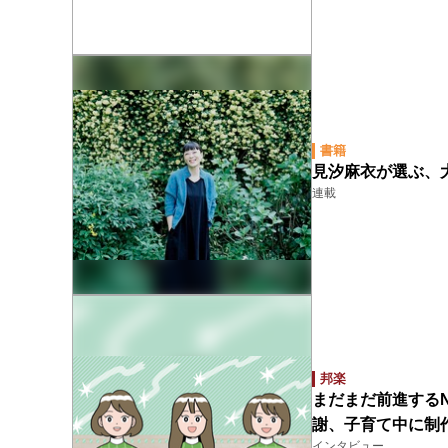
書籍
見汐麻衣が選ぶ、
連載
邦楽
まだまだ前進するN
謝、子育て中に制
インタビュー