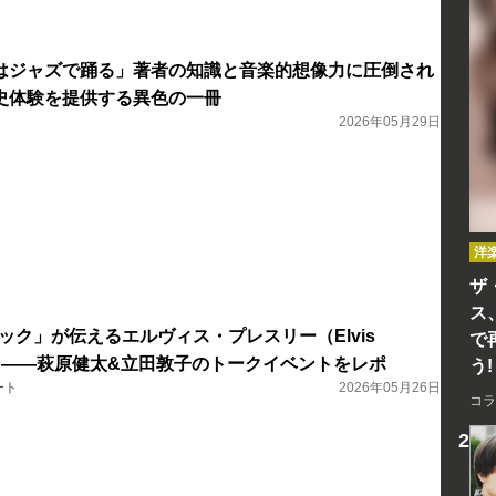
はジャズで踊る」著者の知識と音楽的想像力に圧倒され
史体験を提供する異色の一冊
2026年05月29日
洋
ザ
ス
ピック」が伝えるエルヴィス・プレスリー（Elvis
で
巨大さ――萩原健太&立田敦子のトークイベントをレポ
う!
ート
2026年05月26日
コラ