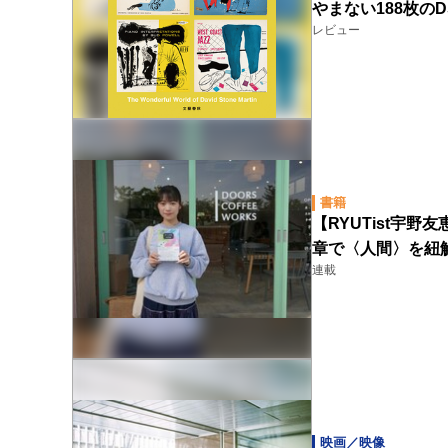
やまない188枚の
レビュー
書籍
【RYUTist宇
章で〈人間〉を紐
連載
映画／映像