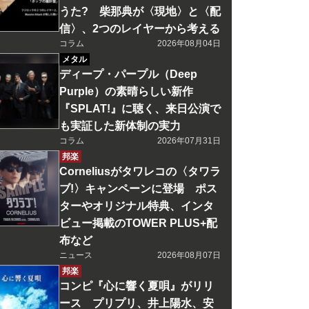
うた? 柴那典が〈現地〉と〈配
信〉、2つのレイヤーから考える
コラム
2026年08月04日
メタル
ディープ・パープル（Deep
Purple）の素晴らしい新作
『SPLAT!』に聴く、来日公演で
も実証した新体制の実力
コラム
2026年07月31日
邦楽
Corneliusがタワレコの〈タワラ
ブ!〉キャンペーンに登場 ポス
ターやオリジナル特典、インタ
ビュー掲載のTOWER PLUS+配
布など
ニュース
2026年08月07日
邦楽
コンピ『心に響く夏唄』がリリ
ース プリプリ、井上陽水、安