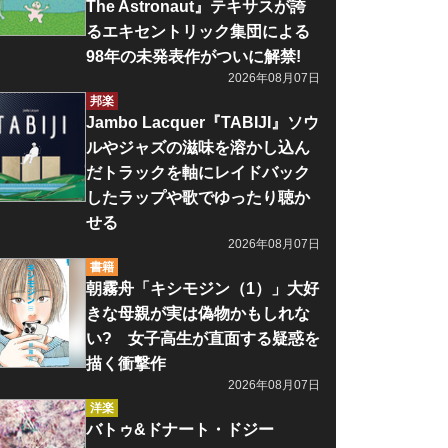
The Astronaut』テキサスが誇
るエキセントリック集団による
98年の未発表作がついに解禁!
2026年08月07日
邦楽
Jambo Lacquer『TABIJI』ソウ
ルやジャズの滋味を溶かし込ん
だトラックを軸にレイドバック
したラップや歌でゆったり聴か
せる
2026年08月07日
書籍
朝霧舟「キシモジン（1）」大好
きな母親が実は偽物かもしれな
い? 女子高生が直面する疑惑を
描く衝撃作
2026年08月07日
洋楽
バトゥ&ドナート・ドジー