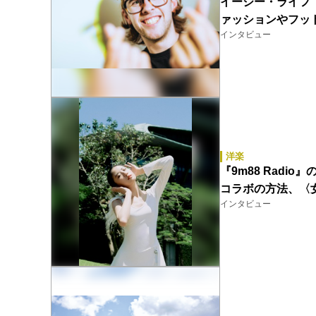
イージー・ライフ（
ァッションやフッ
インタビュー
洋楽
『9m88 Rad
コラボの方法、〈
インタビュー