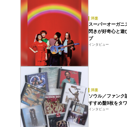
洋楽
スーパーオーガニズム（
閃きが好奇心と遊
プ
インタビュー
洋楽
ソウル／ファンク談議
すすめ盤9枚をタ
インタビュー