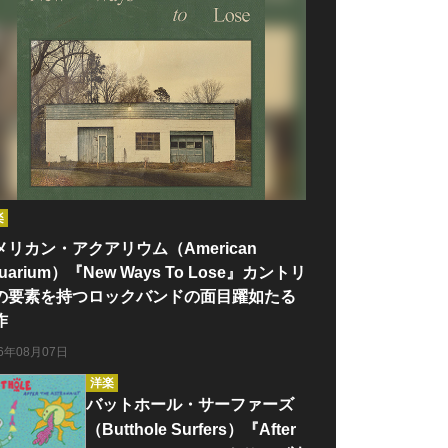
楽
メリカン・アクアリウム（American
uarium）『New Ways To Lose』カントリ
の要素を持つロックバンドの面目躍如たる
作
26年08月07日
洋楽
バットホール・サーファーズ
（Butthole Surfers）『After