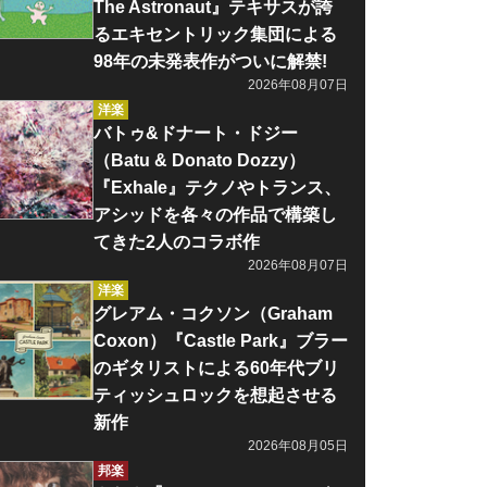
The Astronaut』テキサスが誇
るエキセントリック集団による
98年の未発表作がついに解禁!
2026年08月07日
洋楽
バトゥ&ドナート・ドジー
（Batu & Donato Dozzy）
『Exhale』テクノやトランス、
アシッドを各々の作品で構築し
てきた2人のコラボ作
2026年08月07日
洋楽
グレアム・コクソン（Graham
Coxon）『Castle Park』ブラー
のギタリストによる60年代ブリ
ティッシュロックを想起させる
新作
2026年08月05日
邦楽