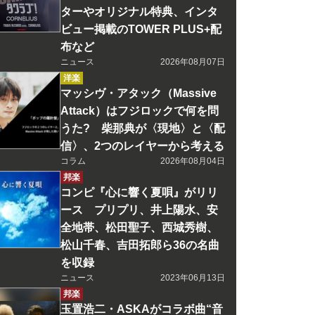
ターやオリジナル特典、インタ
ビュー掲載のTOWER PLUS+配
布など
ニュース
2026年08月07日
洋楽
マッシヴ・アタック（Massive
Attack）はフジロックで何を問
うた? 柴那典が〈現地〉と〈配
信〉、2つのレイヤーから考える
コラム
2026年08月04日
邦楽
コンピ『心に響く夏唄』がリリ
ース プリプリ、井上陽水、安
全地帯、松田聖子、西城秀樹、
松山千春、吉田拓郎ら36の名曲
を収録
ニュース
2023年06月13日
邦楽
玉置浩二・ASKAがコラボ曲“音