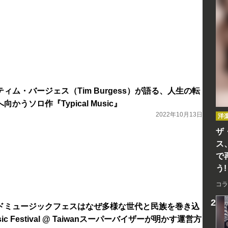
ィム・バージェス（Tim Burgess）が語る、人生の転
かうソロ作『Typical Music』
2022年10月13日
洋
ザ
ス
で
う!
コラ
ドミュージックフェスはなぜ多様な世代と民族を巻き込
sic Festival @ Taiwanスーパーバイザーが明かす運営方