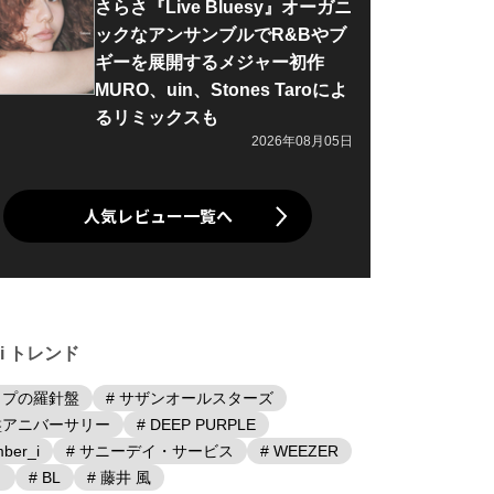
さらさ『Live Bluesy』オーガニ
ックなアンサンブルでR&Bやブ
ギーを展開するメジャー初作
MURO、uin、Stones Taroによ
るリミックスも
2026年08月05日
人気レビュー一覧へ
iki トレンド
ップの羅針盤
# サザンオールスターズ
盤アニバーサリー
# DEEP PURPLE
ber_i
# サニーデイ・サービス
# WEEZER
日
# BL
# 藤井 風