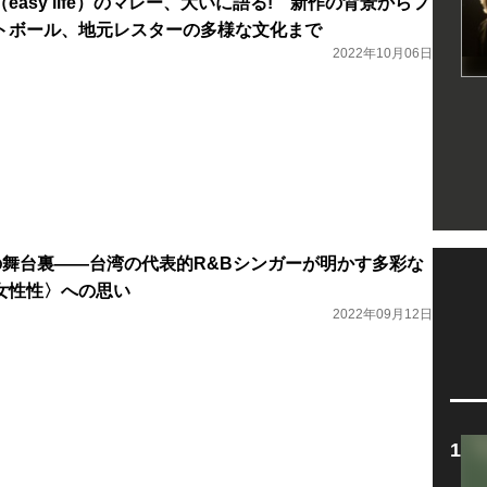
easy life）のマレー、大いに語る! 新作の背景からフ
トボール、地元レスターの多様な文化まで
2022年10月06日
io』の舞台裏――台湾の代表的R&Bシンガーが明かす多彩な
女性性〉への思い
2022年09月12日