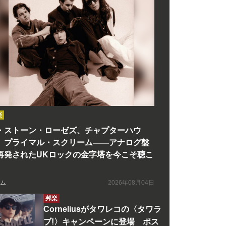
楽
・ストーン・ローゼズ、チャプターハウ
、プライマル・スクリーム――アナログ盤
再発されたUKロックの金字塔を今こそ聴こ
ム
2026年08月04日
邦楽
Corneliusがタワレコの〈タワラ
ブ!〉キャンペーンに登場 ポス