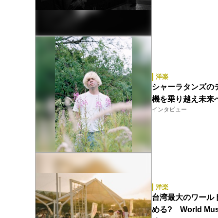
洋楽
シャーラタンズのテ
機を乗り越え未来へ向
インタビュー
洋楽
台湾最大のワール
める? World Mu