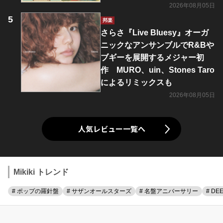
2026年08月05日
邦楽
さらさ『Live Bluesy』オーガ
ニックなアンサンブルでR&Bや
ブギーを展開するメジャー初
作 MURO、uin、Stones Taro
によるリミックスも
2026年08月05日
人気レビュー一覧へ
Mikiki トレンド
# ポップの羅針盤
# サザンオールスターズ
# 名盤アニバーサリー
# DE