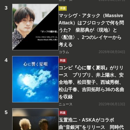
洋楽
マッシヴ・アタック（Massive
Attack）はフジロックで何を問
うた? 柴那典が〈現地〉と
〈配信〉、2つのレイヤーから
考える
コラム
2026年08月04日
邦楽
コンピ『心に響く夏唄』がリリ
ース プリプリ、井上陽水、安
全地帯、松田聖子、西城秀樹、
松山千春、吉田拓郎ら36の名曲
を収録
ニュース
2023年06月13日
邦楽
玉置浩二・ASKAがコラボ
曲“音銀河”をリリース 同時代