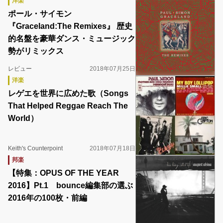
洋楽
ポール・サイモン
『Graceland:The Remixes』 歴史
的名盤を豪華ダンス・ミュージック
勢がリミックス
レビュー
2018年07月25日
洋楽
レゲエを世界に広めた歌（Songs
That Helped Reggae Reach The
World）
Keith's Counterpoint
2018年07月18日
邦楽
【特集：OPUS OF THE YEAR
2016】Pt.1 bounce編集部の選ぶ
2016年の100枚・前編