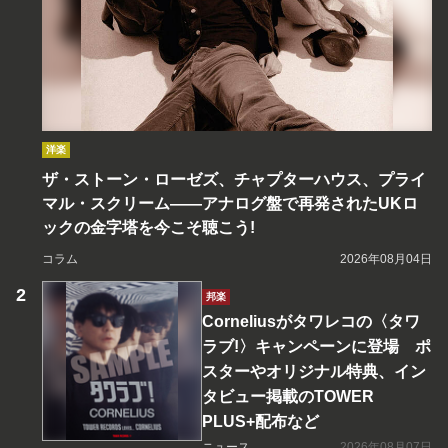
洋楽
ザ・ストーン・ローゼズ、チャプターハウス、プライ
マル・スクリーム――アナログ盤で再発されたUKロ
ックの金字塔を今こそ聴こう!
コラム
2026年08月04日
邦楽
Corneliusがタワレコの〈タワ
ラブ!〉キャンペーンに登場 ポ
スターやオリジナル特典、イン
タビュー掲載のTOWER
PLUS+配布など
ニュース
2026年08月07日