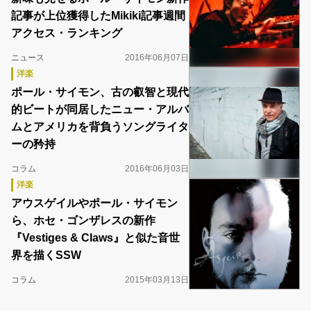
記事が上位獲得したMikiki記事週間
アクセス・ランキング
ニュース
2016年06月07日
洋楽
ポール・サイモン、古の叡智と現代
的ビートが同居したニュー・アルバ
ムとアメリカを背負うソングライタ
ーの矜持
コラム
2016年06月03日
洋楽
アウスゲイルやポール・サイモン
ら、ホセ・ゴンザレスの新作
『Vestiges & Claws』と似た音世
界を描くSSW
コラム
2015年03月13日