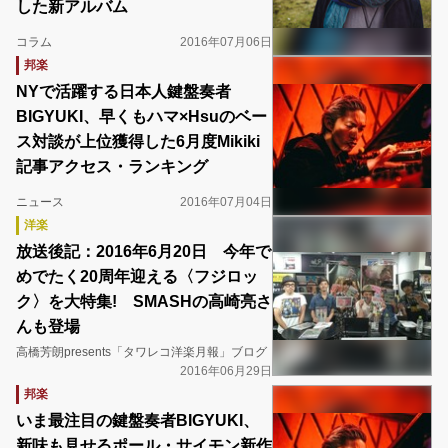
した新アルバム
コラム
2016年07月06日
邦楽
NYで活躍する日本人鍵盤奏者
BIGYUKI、早くもハマ×Hsuのベー
ス対談が上位獲得した6月度Mikiki
記事アクセス・ランキング
ニュース
2016年07月04日
洋楽
放送後記：2016年6月20日 今年で
めでたく20周年迎える〈フジロッ
ク〉を大特集! SMASHの高崎亮さ
んも登場
高橋芳朗presents「タワレコ洋楽月報」ブログ
2016年06月29日
邦楽
いま最注目の鍵盤奏者BIGYUKI、
新味も見せるポール・サイモン新作