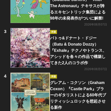
The Astronaut』テキサスが誇
るエキセントリック集団による
98年の未発表作がついに解禁!
2026年08月07日
洋楽
バトゥ&ドナート・ドジー
（Batu & Donato Dozzy）
『Exhale』テクノやトランス、
アシッドを各々の作品で構築し
てきた2人のコラボ作
2026年08月07日
洋楽
グレアム・コクソン（Graham
Coxon）『Castle Park』ブラ
ーのギタリストによる60年代ブ
リティッシュロックを想起させ
る新作