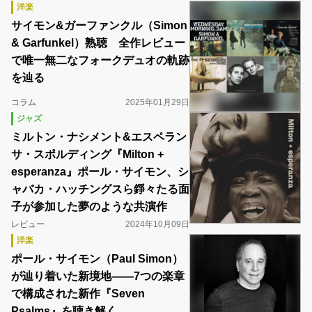
洋楽
サイモン&ガーファンクル（Simon
& Garfunkel）熟聴 全作レビュー
で唯一無二なフォークデュオの軌跡
を辿る
コラム
2025年01月29日
ジャズ
ミルトン・ナシメント&エスペラン
サ・スポルディング『Milton +
esperanza』ポール・サイモン、シ
ャバカ・ハッチングスら錚々たる面
子が参加した夢のような共演作
レビュー
2024年10月09日
洋楽
ポール・サイモン（Paul Simon）
が辿り着いた新境地――7つの楽章
で構成された新作『Seven
Psalms』を聴き解く