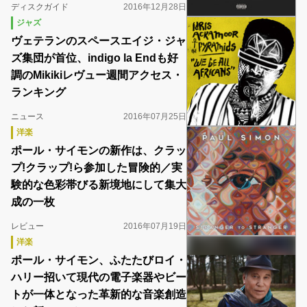
ディスクガイド
2016年12月28日
ジャズ
ヴェテランのスペースエイジ・ジャ
ズ集団が首位、indigo la Endも好
調のMikikiレヴュー週間アクセス・
ランキング
ニュース
2016年07月25日
洋楽
ポール・サイモンの新作は、クラッ
プ!クラップ!ら参加した冒険的／実
験的な色彩帯びる新境地にして集大
成の一枚
レビュー
2016年07月19日
洋楽
ポール・サイモン、ふたたびロイ・
ハリー招いて現代の電子楽器やビー
トが一体となった革新的な音楽創造