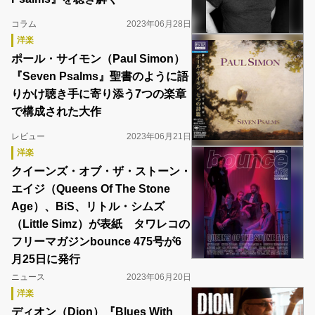
コラム
2023年06月28日
洋楽
ポール・サイモン（Paul Simon）
『Seven Psalms』聖書のように語
りかけ聴き手に寄り添う7つの楽章
で構成された大作
レビュー
2023年06月21日
洋楽
クイーンズ・オブ・ザ・ストーン・
エイジ（Queens Of The Stone
Age）、BiS、リトル・シムズ
（Little Simz）が表紙 タワレコの
フリーマガジンbounce 475号が6
月25日に発行
ニュース
2023年06月20日
洋楽
ディオン（Dion）『Blues With