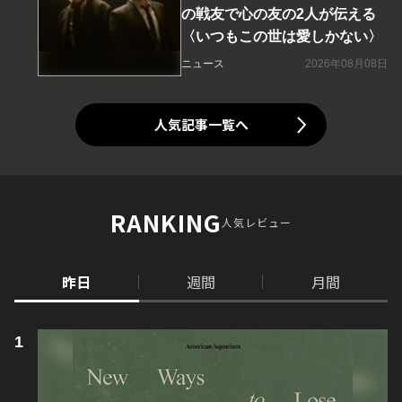
の戦友で心の友の2人が伝える
〈いつもこの世は愛しかない〉
ニュース
2026年08月08日
人気記事一覧へ
RANKING
人気レビュー
昨日
週間
月間