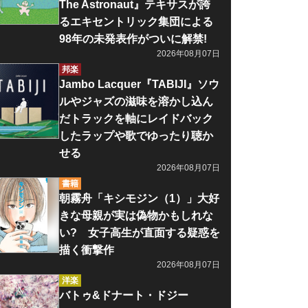
The Astronaut』テキサスが誇
るエキセントリック集団による
98年の未発表作がついに解禁!
2026年08月07日
邦楽
Jambo Lacquer『TABIJI』ソウ
ルやジャズの滋味を溶かし込ん
だトラックを軸にレイドバック
したラップや歌でゆったり聴か
せる
2026年08月07日
書籍
朝霧舟「キシモジン（1）」大好
きな母親が実は偽物かもしれな
い? 女子高生が直面する疑惑を
描く衝撃作
2026年08月07日
洋楽
バトゥ&ドナート・ドジー