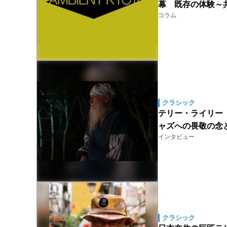
幕 既存の体験～
コラム
クラシック
テリー・ライリー（T
ャズへの畏敬の念
インタビュー
クラシック