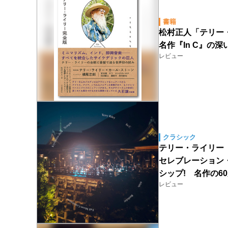
書籍
松村正人「テリー
名作『In C』の
レビュー
クラシック
テリー・ライリー（Te
セレブレーション
シップ! 名作の6
レビュー