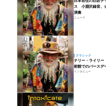
日本在住の巨匠テリー
ス 小淵沢録音、
演奏
ニュース
クラシック
テリー・ライリー（T
術館でのバースデ
インタビュー