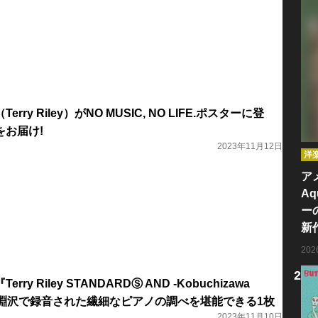
ry Riley）がNO MUSIC, NO LIFE.ポスターに登
をお届け!
2023年11月12日
洋
ア
Aq
ー
新
20
y Riley STANDARDⓈ AND -Kobuchizawa
1-』小淵沢で録音された繊細なピアノの調べを堪能できる1枚
2023年11月10日