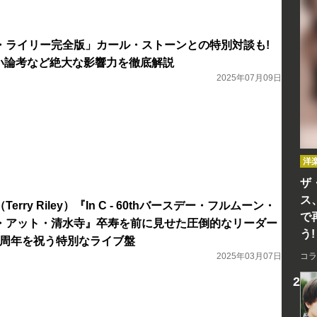
・ライリー完全版」カール・ストーンとの特別対談も!
深い論考など絶大な影響力を徹底解説
2025年07月09日
洋
ザ
ス
rry Riley）『In C - 60thバースデー・フルムーン・
で
・アット・清水寺』卒寿を前に見せた圧倒的なリーダー
う!
0周年を祝う特別なライブ盤
2025年03月07日
コラ