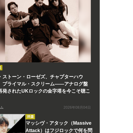
楽
・ストーン・ローゼズ、チャプターハウ
、プライマル・スクリーム――アナログ盤
再発されたUKロックの金字塔を今こそ聴こ
ム
2026年08月04日
洋楽
マッシヴ・アタック（Massive
Attack）はフジロックで何を問