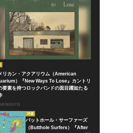
楽
メリカン・アクアリウム（American
uarium）『New Ways To Lose』カントリ
の要素を持つロックバンドの面目躍如たる
作
26年08月07日
洋楽
バットホール・サーファーズ
（Butthole Surfers）『After