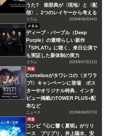
うた? 柴那典が〈現地〉と〈配
信〉、2つのレイヤーから考える
コラム
2026年08月04日
メタル
ディープ・パープル（Deep
Purple）の素晴らしい新作
『SPLAT!』に聴く、来日公演で
も実証した新体制の実力
コラム
2026年07月31日
邦楽
Corneliusがタワレコの〈タワラ
ブ!〉キャンペーンに登場 ポス
ターやオリジナル特典、インタ
ビュー掲載のTOWER PLUS+配
布など
ニュース
2026年08月07日
邦楽
コンピ『心に響く夏唄』がリリ
ース プリプリ、井上陽水、安