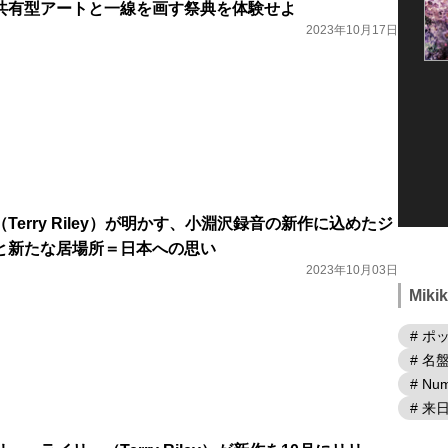
共有型アートと一線を画す祭典を体験せよ
2023年10月17日
erry Riley）が明かす、小淵沢録音の新作に込めたジ
と新たな居場所＝日本への思い
2023年10月03日
Mik
# ポ
# 名
# Num
# 来