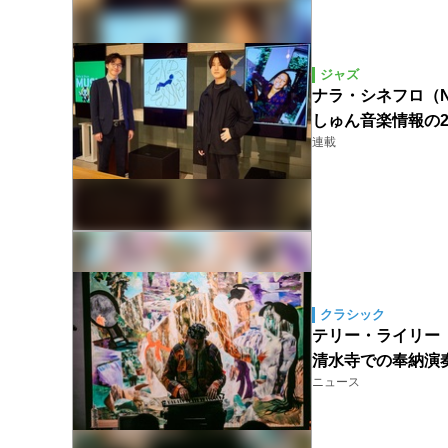
ジャズ
ナラ・シネフロ（Na
しゅん音楽情報の2
連載
クラシック
テリー・ライリー（Te
清水寺での奉納演
ニュース