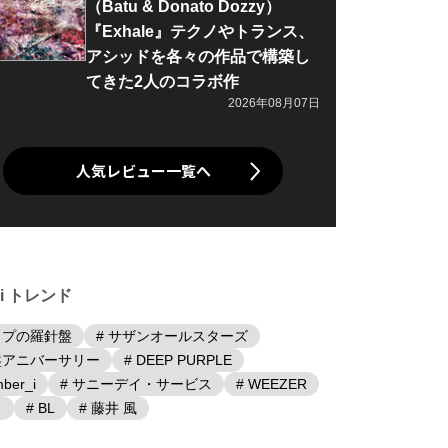
（Batu & Donato Dozzy）
『Exhale』テクノやトランス、
アシッドを各々の作品で構築し
てきた2人のコラボ作
2026年08月07日
人気レビュー一覧へ
iki トレンド
ップの羅針盤
# サザンオールスターズ
盤アニバーサリー
# DEEP PURPLE
ber_i
# サニーデイ・サービス
# WEEZER
日
# BL
# 藤井 風