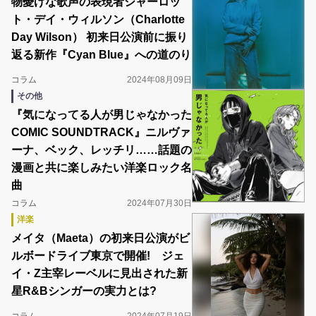
物憂げな歌声の表現者シャーロッ
ト・デイ・ウィルソン（Charlotte
Day Wilson） 初来日公演前に振り
返る新作『Cyan Blue』への道のり
コラム
2024年08月09日
その他
『気になってる人が男じゃなかった
COMIC SOUNDTRACK』ニルヴァ
ーナ、ベック、レッチリ……話題の
漫画と共に楽しみたい洋楽ロック名
曲
コラム
2024年07月30日
洋楽
メイタ（Maeta）の初来日公演がビ
ルボードライブ東京で開催! ジェ
イ・Z主宰レーベルに見出された新
星R&Bシンガーの実力とは?