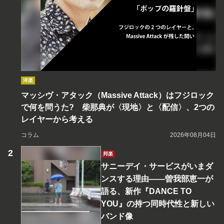
洋楽
マッシヴ・アタック（Massive Attack）はフジロック
で何を問うた? 柴那典が〈現地〉と〈配信〉、2つの
レイヤーから考える
コラム
2026年08月04日
邦楽
サニーデイ・サービスがいまダ
ンスする理由――曽我部恵一が
語る、新作『DANCE TO
YOU』の持つ同時代性と新しい
バンド像