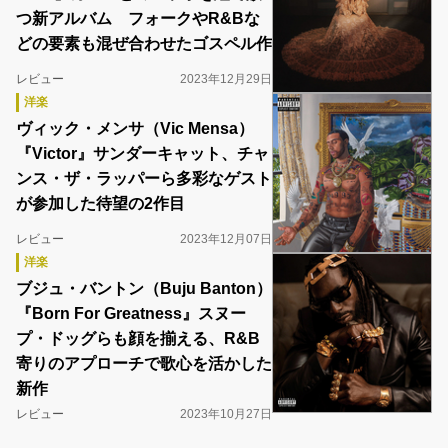
つ新アルバム フォークやR&Bな
どの要素も混ぜ合わせたゴスペル作
レビュー
2023年12月29日
洋楽
ヴィック・メンサ（Vic Mensa）
『Victor』サンダーキャット、チャ
ンス・ザ・ラッパーら多彩なゲスト
が参加した待望の2作目
レビュー
2023年12月07日
洋楽
ブジュ・バントン（Buju Banton）
『Born For Greatness』スヌー
プ・ドッグらも顔を揃える、R&B
寄りのアプローチで歌心を活かした
新作
レビュー
2023年10月27日