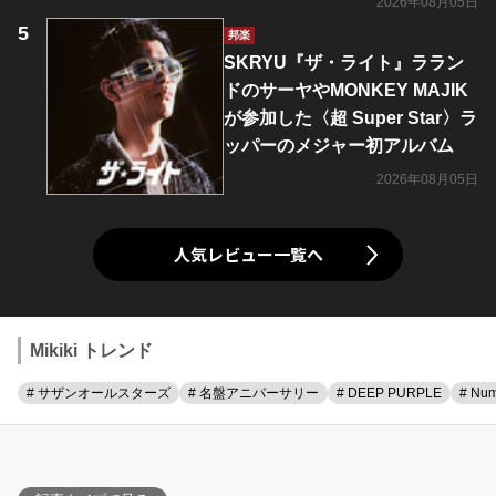
2026年08月05日
邦楽
SKRYU『ザ・ライト』ララン
ドのサーヤやMONKEY MAJIK
が参加した〈超 Super Star〉ラ
ッパーのメジャー初アルバム
2026年08月05日
人気レビュー一覧へ
Mikiki トレンド
# サザンオールスターズ
# 名盤アニバーサリー
# DEEP PURPLE
# Num