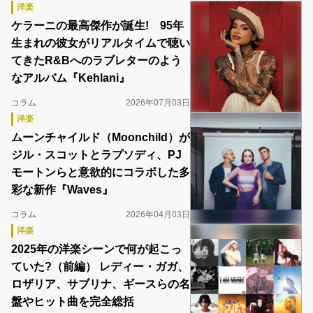
洋楽
ケラーニの最高傑作が誕生! 95年
生まれの彼女がリアルタイムで聴い
てきたR&Bへのラブレターのよう
なアルバム『Kehlani』
コラム
2026年07月03日
洋楽
ムーンチャイルド（Moonchild）が
ジル・スコットとラプソディ、PJ
モートンらと意欲的にコラボした多
彩な新作『Waves』
コラム
2026年04月03日
洋楽
2025年の洋楽シーンで何が起こっ
ていた?（前編） レディー・ガガ、
ロザリア、サブリナ、ギースらの名
盤やヒット曲を完全総括