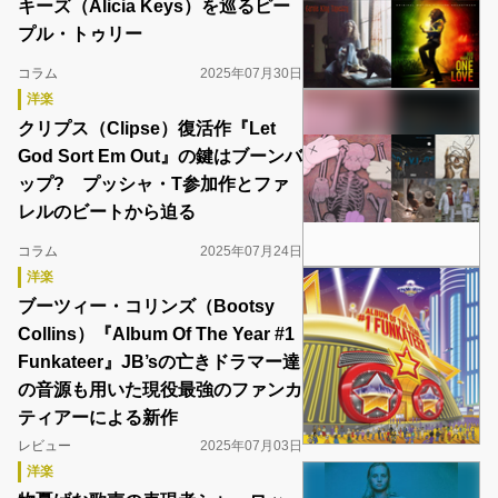
キーズ（Alicia Keys）を巡るピー
プル・トゥリー
コラム
2025年07月30日
洋楽
クリプス（Clipse）復活作『Let
God Sort Em Out』の鍵はブーンバ
ップ? プッシャ・T参加作とファ
レルのビートから迫る
コラム
2025年07月24日
洋楽
ブーツィー・コリンズ（Bootsy
Collins）『Album Of The Year #1
Funkateer』JB’sの亡きドラマー達
の音源も用いた現役最強のファンカ
ティアーによる新作
レビュー
2025年07月03日
洋楽