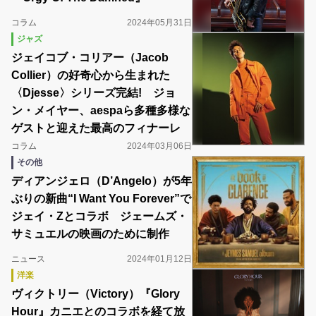
コラム
2024年05月31日
ジャズ
ジェイコブ・コリアー（Jacob
Collier）の好奇心から生まれた
〈Djesse〉シリーズ完結! ジョ
ン・メイヤー、aespaら多種多様な
ゲストと迎えた最高のフィナーレ
コラム
2024年03月06日
その他
ディアンジェロ（D’Angelo）が5年
ぶりの新曲“I Want You Forever”で
ジェイ・Zとコラボ ジェームズ・
サミュエルの映画のために制作
ニュース
2024年01月12日
洋楽
ヴィクトリー（Victory）『Glory
Hour』カニエとのコラボを経て放