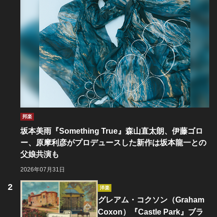
邦楽
坂本美雨『Something True』森山直太朗、伊藤ゴロ
ー、原摩利彦がプロデュースした新作は坂本龍一との
父娘共演も
2026年07月31日
洋楽
グレアム・コクソン（Graham
Coxon）『Castle Park』ブラ