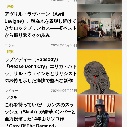
コラム
2024年07月19日
洋楽
アヴリル・ラヴィーン（Avril
Lavigne）、現在地を表現し続けて
きたロックプリンセス――初ベスト
から振り返るその歩み
コラム
2024年07月05日
洋楽
ラプソディー（Rapsody）
『Please Don't Cry』エリカ・バド
ゥ、リル・ウェインらとリリシスト
の矜持を示した痛快で盤石な新作
レビュー
2024年06月25日
メタル
これを待っていた! ガンズのスラ
ッシュ（Slash）が豪華メンバーと
全力投球した14年ぶりソロ作
『Orgy Of The Damned』