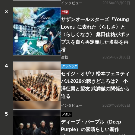
インタビュー
2016年08月02日
邦楽
サザンオールスターズ『Young
Love』に表れた〈らしさ〉と
〈らしくなさ〉 桑田佳祐がポッ
プスを自ら再定義した名盤を再
考
連載
2026年07月30日
クラシック
セイジ・オザワ 松本フェスティ
バル2026の聴きどころは? 小
澤征爾と盟友 武満徹の関係から
迫る
インタビュー
2026年08月03日
メタル
ディープ・パープル（Deep
Purple）の素晴らしい新作