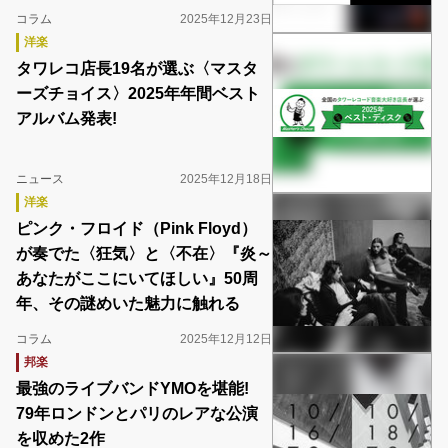
コラム
2025年12月23日
洋楽
タワレコ店長19名が選ぶ〈マスタ
ーズチョイス〉2025年年間ベスト
アルバム発表!
ニュース
2025年12月18日
洋楽
ピンク・フロイド（Pink Floyd）
が奏でた〈狂気〉と〈不在〉『炎～
あなたがここにいてほしい』50周
年、その謎めいた魅力に触れる
コラム
2025年12月12日
邦楽
最強のライブバンドYMOを堪能!
79年ロンドンとパリのレアな公演
を収めた2作