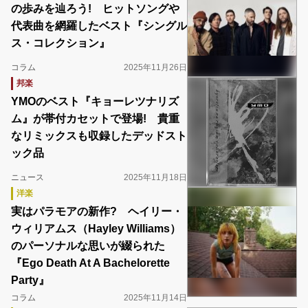
の歩みを辿ろう! ヒットソングや
代表曲を網羅したベスト『シングル
ス・コレクション』
コラム
2025年11月26日
邦楽
YMOのベスト『キョーレツナリズ
ム』が帯付カセットで登場! 貴重
なリミックスも収録したデッドスト
ック品
ニュース
2025年11月18日
洋楽
実はパラモアの新作? ヘイリー・
ウィリアムス（Hayley Williams）
のパーソナルな思いが綴られた
『Ego Death At A Bachelorette
Party』
コラム
2025年11月14日