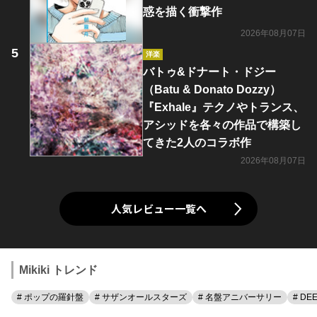
惑を描く衝撃作
2026年08月07日
洋楽
バトゥ&ドナート・ドジー
（Batu & Donato Dozzy）
『Exhale』テクノやトランス、
アシッドを各々の作品で構築し
てきた2人のコラボ作
2026年08月07日
人気レビュー一覧へ
Mikiki トレンド
# ポップの羅針盤
# サザンオールスターズ
# 名盤アニバーサリー
# DE