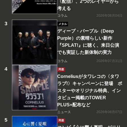
〈配信〉、2つのレイヤーから
考える
コラム
2026年08月04日
メタル
ディープ・パープル（Deep
Purple）の素晴らしい新作
『SPLAT!』に聴く、来日公演
でも実証した新体制の実力
コラム
2026年07月31日
邦楽
Corneliusがタワレコの〈タワ
ラブ!〉キャンペーンに登場 ポ
スターやオリジナル特典、イン
タビュー掲載のTOWER
PLUS+配布など
ニュース
2026年08月07日
邦楽