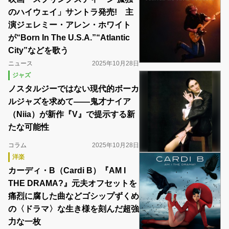
のハイウェイ」サントラ発売! 主
演ジェレミー・アレン・ホワイト
が“Born In The U.S.A.”“Atlantic
City”などを歌う
ニュース
2025年10月28日
ジャズ
ノスタルジーではない現代的ボーカ
ルジャズを求めて――鬼才ナイア
（Niia）が新作『V』で提示する新
たな可能性
コラム
2025年10月28日
洋楽
カーディ・B（Cardi B）『AM I
THE DRAMA?』元夫オフセットを
痛烈に腐した曲などゴシップずくめ
の〈ドラマ〉な生き様を刻んだ超強
力な一枚