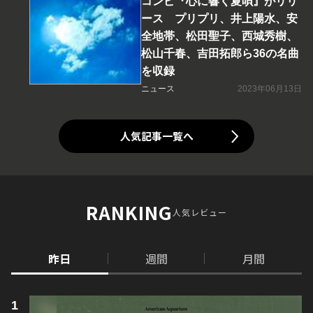
コンピ『心に響く夏唄』がリリ
ース プリプリ、井上陽水、安
全地帯、松田聖子、西城秀樹、
松山千春、吉田拓郎ら36の名曲
を収録
ニュース
2023年06月13日
人気記事一覧へ
RANKING
人気レビュー
昨日
週間
月間