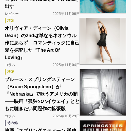
出す
レビュー
2025年11月06日
洋楽
オリヴィア・ディーン（Olivia
Dean）の2ndは単なるネオソウル
作にあらず ロマンティックに自己
愛を探究した『The Art Of
Loving』
コラム
2025年11月04日
洋楽
ブルース・スプリングスティーン
（Bruce Springsteen）が
『Nebraska』で歌うアメリカの闇
――映画「孤独のハイウェイ」とと
もに聴きたい問題作の拡張版
コラム
2025年10月29日
その他
映画「スプリングスティーン 孤独