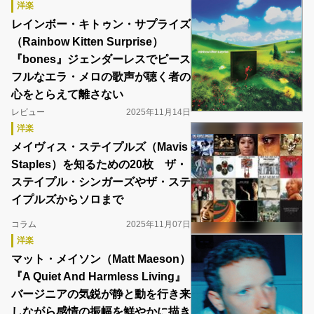
洋楽
レインボー・キトゥン・サプライズ
（Rainbow Kitten Surprise）
『bones』ジェンダーレスでピース
フルなエラ・メロの歌声が聴く者の
心をとらえて離さない
レビュー
2025年11月14日
洋楽
メイヴィス・ステイプルズ（Mavis
Staples）を知るための20枚 ザ・
ステイプル・シンガーズやザ・ステ
イプルズからソロまで
コラム
2025年11月07日
洋楽
マット・メイソン（Matt Maeson）
『A Quiet And Harmless Living』
バージニアの気鋭が静と動を行き来
しながら感情の振幅を鮮やかに描き