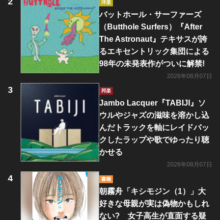
洋楽
バットホール・サーファーズ
（Butthole Surfers）『After
The Astronaut』テキサスが誇
るエキセントリック集団による
98年の未発表作がついに解禁!
2026年08月07日
邦楽
Jambo Lacquer『TABIJI』ソ
ウルやジャズの滋味を溶かし込
んだトラックを軸にレイドバッ
クしたラップや歌でゆったり聴
かせる
2026年08月07日
書籍
朝霧舟「キシモジン（1）」大
好きな母親が実は偽物かもしれ
ない? 女子高生が直面する疑