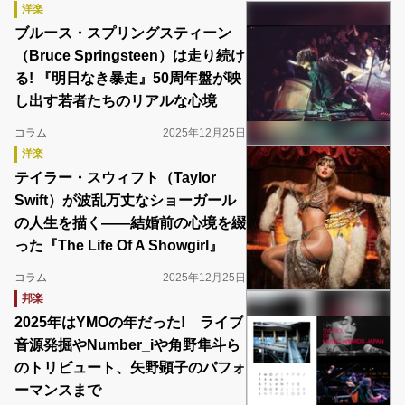
洋楽
ブルース・スプリングスティーン
（Bruce Springsteen）は走り続け
る! 『明日なき暴走』50周年盤が映
し出す若者たちのリアルな心境
コラム
2025年12月25日
洋楽
テイラー・スウィフト（Taylor
Swift）が波乱万丈なショーガール
の人生を描く――結婚前の心境を綴
った『The Life Of A Showgirl』
コラム
2025年12月25日
邦楽
2025年はYMOの年だった! ライブ
音源発掘やNumber_iや角野隼斗ら
のトリビュート、矢野顕子のパフォ
ーマンスまで