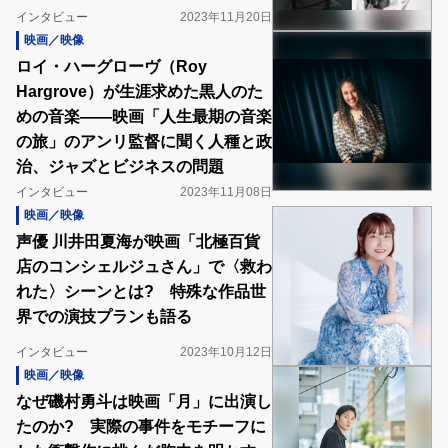
インタビュー
2023年11月20日
映画／映像
ロイ・ハーグローヴ（Roy
Hargrove）が生涯求めた黒人のた
めの音楽――映画「人生最期の音楽
の旅」のアンリ監督に聞く人種と政
治、ジャズとビジネスの問題
インタビュー
2023年11月08日
映画／映像
声優 川井田夏海が映画「北極百貨
店のコンシェルジュさん」で〈救わ
れた〉シーンとは? 特殊な作品世
界での演技プランも語る
インタビュー
2023年10月12日
映画／映像
なぜ磯村勇斗は映画「月」に出演し
たのか? 実際の事件をモチーフに