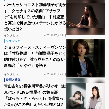
パーカッショニスト加藤訓子が明か
す、クセナキスの名曲“プサッフ
ァ”を封印していた理由 中村恩恵
と高知で解き放つステージにかける
想いとは?
インタビュー
2023年12月11日
クラシック
ジョセフィーヌ・スティーヴンソン
は「竹取物語」と与謝野晶子をどう
結び付けた? 誰も見たことのない
新舞台「かぐや」を語る
インタビュー
2023年11月27日
映画／映像
青山吉能と長谷川育美が明かす〈結
束バンドLIVE-恒星-〉の舞台裏
「ぼっち・ざ・ろっく!」を背負っ
た2人がこの先叶えたい目標とは?