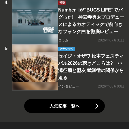
邦楽
Number_iが“BUGS LIFE”でバ
グった! 神宮寺勇太プロデュー
スによるカオティックで前向き
なフォンク曲を徹底レビュー
コラム
2026年07月31日
クラシック
セイジ・オザワ 松本フェスティ
バル2026の聴きどころは? 小
澤征爾と盟友 武満徹の関係から
迫る
インタビュー
2026年08月03日
人気記事一覧へ