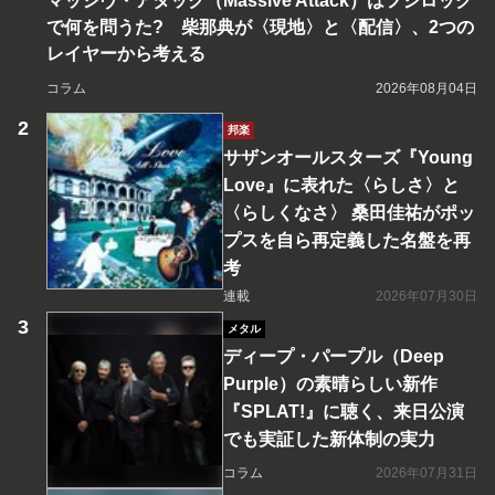
マッシヴ・アタック（Massive Attack）はフジロック
で何を問うた? 柴那典が〈現地〉と〈配信〉、2つの
レイヤーから考える
コラム
2026年08月04日
邦楽
サザンオールスターズ『Young
Love』に表れた〈らしさ〉と
〈らしくなさ〉 桑田佳祐がポッ
プスを自ら再定義した名盤を再
考
連載
2026年07月30日
メタル
ディープ・パープル（Deep
Purple）の素晴らしい新作
『SPLAT!』に聴く、来日公演
でも実証した新体制の実力
コラム
2026年07月31日