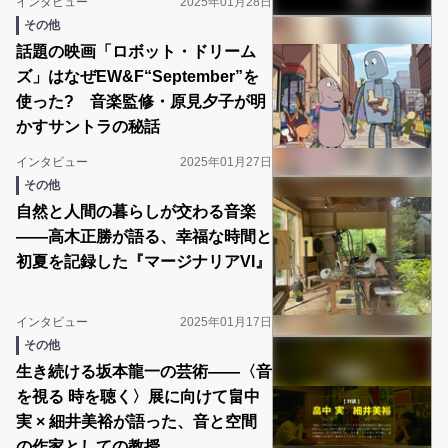
インタビュー
2025年01月28日
その他
話題の映画「ロボット・ドリーム
ズ」はなぜEW&F“September”を
使った? 音楽監修・原見夕子が明
かすサントラの秘話
インタビュー
2025年01月27日
その他
自然と人間の暮らしが交わる音楽
――高木正勝が語る、幸福な時間と
初夏を記録した『マージナリアVI』
インタビュー
2025年01月17日
その他
生き続ける坂本龍一の芸術――〈音
を視る 時を聴く〉展に向けて畠中
実 × 細井美裕が語った、音と空間
の作家としての教授