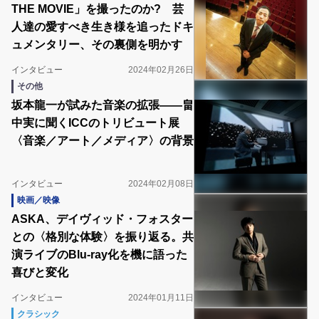
THE MOVIE」を撮ったのか? 芸
人達の愛すべき生き様を追ったドキ
ュメンタリー、その裏側を明かす
インタビュー
2024年02月26日
その他
坂本龍一が試みた音楽の拡張――畠
中実に聞くICCのトリビュート展
〈音楽／アート／メディア〉の背景
インタビュー
2024年02月08日
映画／映像
ASKA、デイヴィッド・フォスター
との〈格別な体験〉を振り返る。共
演ライブのBlu-ray化を機に語った
喜びと変化
インタビュー
2024年01月11日
クラシック