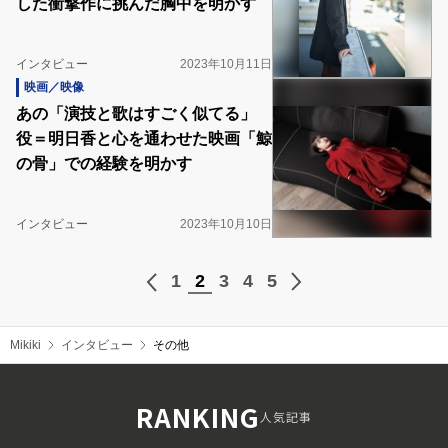
した衝撃作に挑んだ胸中を明かす
インタビュー
2023年10月11日
映画／映像
あの「演技と歌はすごく似てる」
役＝明日香と心を通わせた映画「鯨
の骨」での経験を明かす
インタビュー
2023年10月10日
1
2
3
4
5
Mikiki
インタビュー
その他
RANKING
人気記事