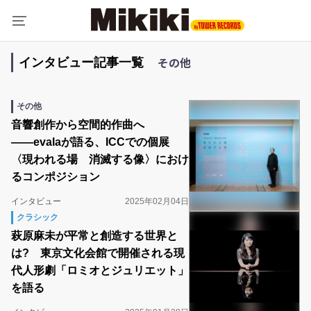
その他
インタビュー記事一覧
その他
音響創作から空間的作曲へ
――evalaが語る、ICCでの個展
〈現われる場 消滅する像〉におけ
るコンポジション
インタビュー
2025年02月04日
クラシック
萩原麻未が平常と創造する世界と
は? 東京文化会館で開催される現
代人形劇「ロミオとジュリエット」
を語る