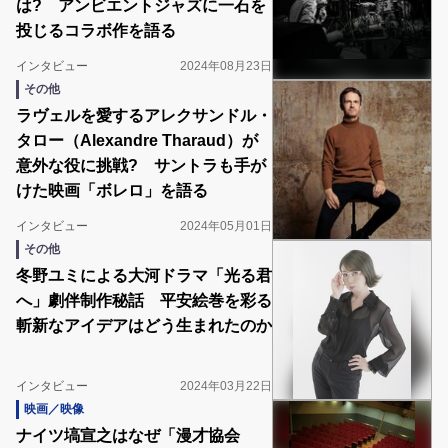
は? アンビエントジャズに一石を
投じるコラボ作を語る
インタビュー
2024年08月23日
その他
ラヴェルを愛するアレクサンドル・
タロー（Alexandre Tharaud）が
意外な役に挑戦? サントラも手が
けた映画「ボレロ」を語る
インタビュー
2024年05月01日
その他
冬野ユミによる大河ドラマ「光る君
へ」劇伴制作秘話 平安絵巻を彩る
斬新なアイデアはどう生まれたのか
インタビュー
2024年03月22日
映画／映像
ナイツ塙宣之はなぜ「漫才協会