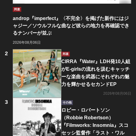
邦楽
androp『imperfect』〈不完全〉を掲げた新作にはジ
ャジー／ソウルフルな曲など彼らの地力を再確認でき
るナンバーが並ぶ
2026年08月06日
邦楽
CIRRA『Water』LDH発10人組
がE-girlsの流れを汲むキャッチ
ーな楽曲を武器にそれぞれの魅
力を輝かせるセカンドEP
2026年08月06日
その他
ロビー・ロバートソン
（Robbie Robertson）
『Filmworks: Insomnia』スコ
セッシ監督作「ラスト・ワル