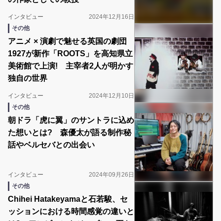
インタビュー
2024年12月16日
その他
アニメ × 演劇で魅せる英国の劇団
1927が新作「ROOTS」を高知県立
美術館で上演! 主宰者2人が明かす
独自の世界
インタビュー
2024年12月10日
その他
朝ドラ「虎に翼」のサントラに込め
た想いとは? 森優太が語る制作秘
話やベルセバとの出会い
インタビュー
2024年09月26日
その他
Chihei Hatakeyamaと石若駿、セ
ッションにおける時間感覚の違いと