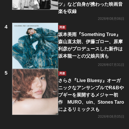
ツ」など自身が携わった映画音
楽を収録
2026年08月06日
邦楽
坂本美雨『Something True』
森山直太朗、伊藤ゴロー、原摩
利彦がプロデュースした新作は
坂本龍一との父娘共演も
2026年07月31日
邦楽
さらさ『Live Bluesy』オーガ
ニックなアンサンブルでR&Bや
ブギーを展開するメジャー初
作 MURO、uin、Stones Taro
によるリミックスも
2026年08月05日