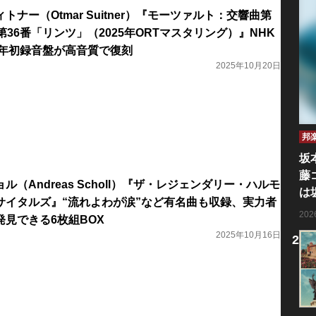
ナー（Otmar Suitner）『モーツァルト：交響曲第
第36番「リンツ」（2025年ORTマスタリング）』NHK
9年初録音盤が高音質で復刻
2025年10月20日
邦
坂
藤
（Andreas Scholl）『ザ・レジェンダリー・ハルモ
は
サイタルズ』“流れよわが涙”など有名曲も収録、実力者
20
見できる6枚組BOX
2025年10月16日