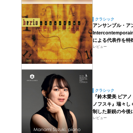
クラシック
アンサンブル・アン
Interconte
による代表作を特
レビュー
クラシック
『鈴木愛美 ピアノ
ノフスキ』瑞々し
制した新鋭の今後
レビュー