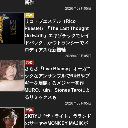
新作
2026年08月05日
洋楽
リコ・プエステル（Rico
Puestel）『The Last Thought
On Earth』エキゾチックでレイ
ドバック、かつトランシーでメ
ロディアスな新機軸
2026年08月05日
邦楽
さらさ『Live Bluesy』オーガニ
ックなアンサンブルでR&Bやブ
ギーを展開するメジャー初作
MURO、uin、Stones Taroによ
るリミックスも
2026年08月05日
邦楽
SKRYU『ザ・ライト』ラランド
のサーヤやMONKEY MAJIKが