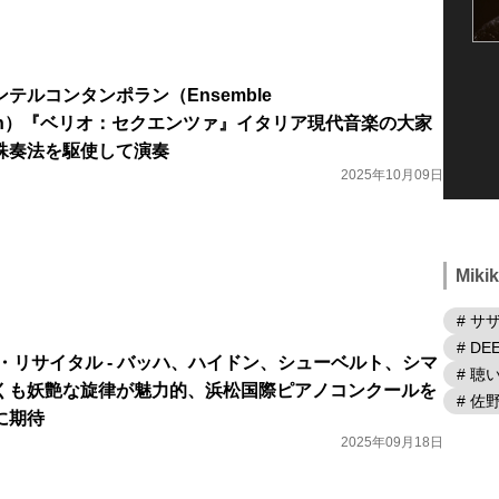
テルコンタンポラン（Ensemble
mporain）『ベリオ：セクエンツァ』イタリア現代音楽の大家
殊奏法を駆使して演奏
2025年10月09日
Mik
# サ
# DE
・リサイタル - バッハ、ハイドン、シューベルト、シマ
# 
くも妖艶な旋律が魅力的、浜松国際ピアノコンクールを
# 佐
に期待
2025年09月18日