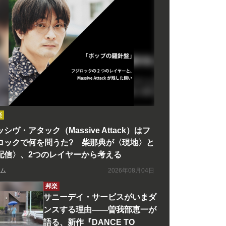
楽
シヴ・アタック（Massive Attack）はフ
ロックで何を問うた? 柴那典が〈現地〉と
配信〉、2つのレイヤーから考える
ム
2026年08月04日
邦楽
サニーデイ・サービスがいまダ
ンスする理由――曽我部恵一が
語る、新作『DANCE TO