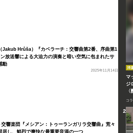
Jakub Hrůša）『カベラーチ：交響曲第2番、序曲第1
ーン放送響による大迫力の演奏と暗い空気に包まれたサ
感動
洋
2025年11月14日
マッ
ジ
〈
コラ
ト交響楽団『メシアン：トゥーランガリラ交響曲』荒々
同居し、鮮烈で爽快な最重要音源の一つ