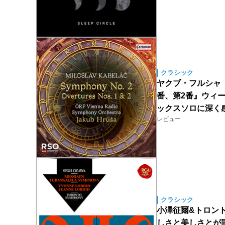
クラシック
ヤクブ・フルシャ（
番、第2番』ウィ
ックスソロに深く
レビュー
クラシック
小澤征爾&トロン
しさと美しさとが