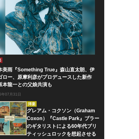
楽
本美雨『Something True』森山直太朗、伊
ゴロー、原摩利彦がプロデュースした新作
坂本龍一との父娘共演も
26年07月31日
洋楽
グレアム・コクソン（Graham
Coxon）『Castle Park』ブラー
のギタリストによる60年代ブリ
ティッシュロックを想起させる