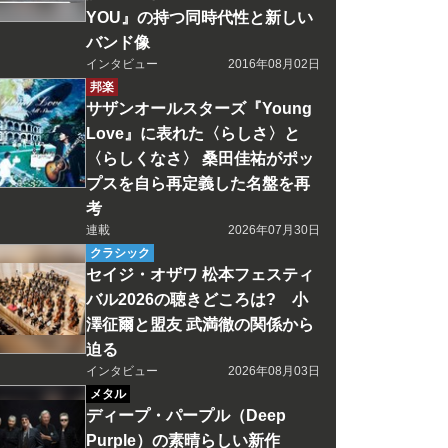
YOU』の持つ同時代性と新しい
バンド像
インタビュー
2016年08月02日
邦楽
サザンオールスターズ『Young
Love』に表れた〈らしさ〉と
〈らしくなさ〉 桑田佳祐がポッ
プスを自ら再定義した名盤を再
考
連載
2026年07月30日
クラシック
セイジ・オザワ 松本フェスティ
バル2026の聴きどころは? 小
澤征爾と盟友 武満徹の関係から
迫る
インタビュー
2026年08月03日
メタル
ディープ・パープル（Deep
Purple）の素晴らしい新作