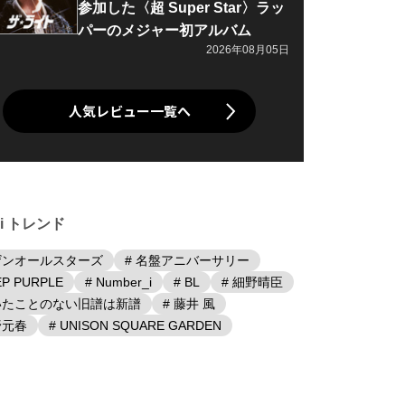
参加した〈超 Super Star〉ラッ
パーのメジャー初アルバム
2026年08月05日
人気レビュー一覧へ
iki トレンド
ザンオールスターズ
# 名盤アニバーサリー
EP PURPLE
# Number_i
# BL
# 細野晴臣
聴いたことのない旧譜は新譜
# 藤井 風
野元春
# UNISON SQUARE GARDEN