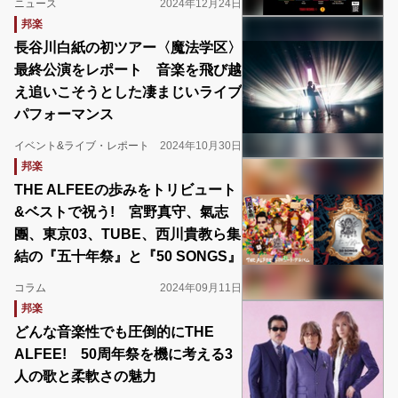
ニュース
2024年12月24日
邦楽
長谷川白紙の初ツアー〈魔法学区〉
最終公演をレポート 音楽を飛び越
え追いこそうとした凄まじいライブ
パフォーマンス
イベント&ライブ・レポート
2024年10月30日
邦楽
THE ALFEEの歩みをトリビュート
&ベストで祝う! 宮野真守、氣志
團、東京03、TUBE、西川貴教ら集
結の『五十年祭』と『50 SONGS』
コラム
2024年09月11日
邦楽
どんな音楽性でも圧倒的にTHE
ALFEE! 50周年祭を機に考える3
人の歌と柔軟さの魅力