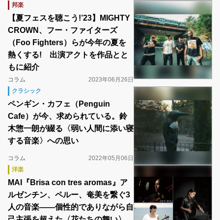
邦楽
【夏フェスを聴こう!’23】MIGHTY
CROWN、フー・ファイターズ
（Foo Fighters）らが今年の夏を
熱くする! 出演アクトを作品とと
もに紹介
コラム
2023年06月26日
クラシック
ペンギン・カフェ（Penguin
Cafe）が今、求められている。鈴
木惣一朗が綴る〈弱い人間に添い寝
する音楽〉への思い
コラム
2022年05月06日
洋楽
MAI『Brisa con tres aromas』ア
ルゼンチン、ペルー、奄美を繋ぐ3
人の音楽――個性的でありながら自
己主張を超えた〈花たちの舞い〉