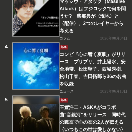
マッシヴ・アタック（Massive
Attack）はフジロックで何を問
うた? 柴那典が〈現地〉と
〈配信〉、2つのレイヤーから
考える
コラム
2026年08月04日
邦楽
コンピ『心に響く夏唄』がリリ
ース プリプリ、井上陽水、安
全地帯、松田聖子、西城秀樹、
松山千春、吉田拓郎ら36の名曲
を収録
ニュース
2023年06月13日
邦楽
玉置浩二・ASKAがコラボ
曲“音銀河”をリリース 同時代
の戦友で心の友の2人が伝える
〈いつもこの世は愛しかない〉