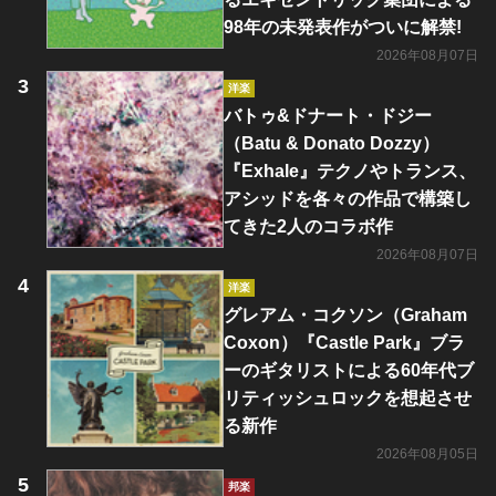
98年の未発表作がついに解禁!
2026年08月07日
洋楽
バトゥ&ドナート・ドジー
（Batu & Donato Dozzy）
『Exhale』テクノやトランス、
アシッドを各々の作品で構築し
てきた2人のコラボ作
2026年08月07日
洋楽
グレアム・コクソン（Graham
Coxon）『Castle Park』ブラ
ーのギタリストによる60年代ブ
リティッシュロックを想起させ
る新作
2026年08月05日
邦楽