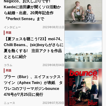
Negicco、お久しぶりです!
Kaedeに吉田豪が聞くソロ活動か
ら結婚・出産、20周年記念作
『Perfect Sense』まで
インタビュー
2023年08月11日
邦楽
【夏フェスを聴こう!’23】mol-74、
Chilli Beans.、(sic)boyらがさらに
夏を熱くする! 注目アクトを作品
とともに紹介
コラム
2023年08月04日
邦楽
ブラー（Blur）、エイフェックス・
ツイン（Aphex Twin）が表紙 タ
ワレコのフリーマガジンbounce
476号が7月25日に発行
ニュース
2023年07月20日