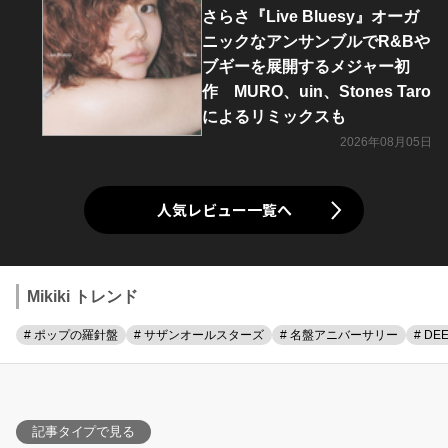
さらさ『Live Bluesy』オーガ
ニックなアンサンブルでR&Bや
ブギーを展開するメジャー初
作 MURO、uin、Stones Taro
によるリミックスも
2026年08月05日
人気レビュー一覧へ
Mikiki トレンド
# ポップの羅針盤
# サザンオールスターズ
# 名盤アニバーサリー
# DE
記事タイプで見る