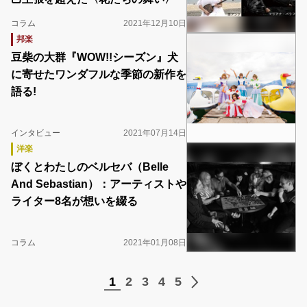
コラム
2021年12月10日
邦楽
豆柴の大群『WOW!!シーズン』犬
に寄せたワンダフルな季節の新作を
語る!
インタビュー
2021年07月14日
洋楽
ぼくとわたしのベルセバ（Belle
And Sebastian）：アーティストや
ライター8名が想いを綴る
コラム
2021年01月08日
1
2
3
4
5