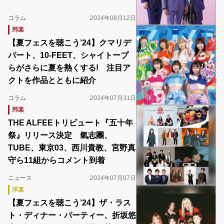
コラム
2024年08月12日
邦楽
【夏フェスを聴こう’24】クマリデ
パート、10-FEET、シャイトープ
らがさらに夏を熱くする! 注目ア
クトを作品とともに紹介
コラム
2024年07月31日
邦楽
THE ALFEEトリビュート『五十年
祭』リリース決定 氣志團、
TUBE、東京03、西川貴教、宮野真
守ら11組からコメント到着
ニュース
2024年07月07日
洋楽
【夏フェスを聴こう’24】ザ・ラス
ト・ディナー・パーティー、折坂悠