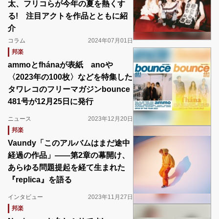
太、フリコらが今年の夏を熱くす
る! 注目アクトを作品とともに紹
介
コラム
2024年07月01日
邦楽
ammoとfhánaが表紙 anoや
〈2023年の100枚〉などを特集した
タワレコのフリーマガジンbounce
481号が12月25日に発行
ニュース
2023年12月20日
邦楽
Vaundy「このアルバムはまだ途中
経過の作品」――第2章の幕開け、
あらゆる問題提起を経て生まれた
『replica』を語る
インタビュー
2023年11月27日
邦楽