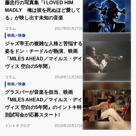
藤忠行の写真集「I LOVED HIM
MADLY 俺は彼を死ぬほど愛して
る」が映し出す未知の音楽
コラム
2017年01月27日
映画／映像
ジャズ帝王の複雑な人格と苦悩する
姿をドン・チードルが熱演、映画
「MILES AHEAD／マイルス・デイ
ヴィス 空白の5年間」
コラム
2016年11月28日
映画／映像
グラスパーが音楽を担当、映画
『MILES AHEAD／マイルス・デイ
ヴィス 空白の5年間』のイントキ特
別試写会が応募スタート!
イントキブログ
2016年10月17日