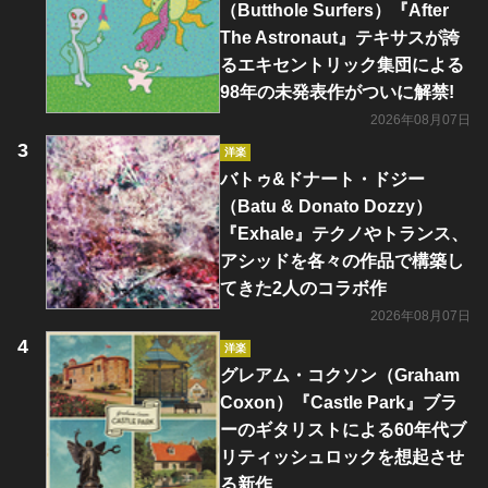
（Butthole Surfers）『After
The Astronaut』テキサスが誇
るエキセントリック集団による
98年の未発表作がついに解禁!
2026年08月07日
洋楽
バトゥ&ドナート・ドジー
（Batu & Donato Dozzy）
『Exhale』テクノやトランス、
アシッドを各々の作品で構築し
てきた2人のコラボ作
2026年08月07日
洋楽
グレアム・コクソン（Graham
Coxon）『Castle Park』ブラ
ーのギタリストによる60年代ブ
リティッシュロックを想起させ
る新作