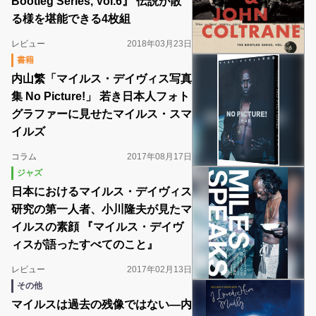
Bootleg Series, Vol.6』 伝説が散
る様を堪能できる4枚組
レビュー
2018年03月23日
書籍
内山繁「マイルス・デイヴィス写真
集 No Picture!」 若き日本人フォト
グラファーに見せたマイルス・スマ
イルズ
コラム
2017年08月17日
ジャズ
日本におけるマイルス・デイヴィス
研究の第一人者、小川隆夫が見たマ
イルスの素顔 『マイルス・デイヴ
ィスが語ったすべてのこと』
レビュー
2017年02月13日
その他
マイルスは過去の残像ではない―内