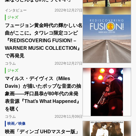
インタビュー
2022年12月27日
ジャズ
フュージョン黄金時代の輝かしい名
曲がここに。タワレコ限定コンピ
『REDISCOVERING FUSION! –
WARNER MUSIC COLLECTION』
で再発見
コラム
2022年12月27日
ジャズ
マイルス・デイヴィス（Miles
Davis）が描いたポップな音楽の抽
象画――坪口昌恭が80年代の未発
表音源『That’s What Happened』
を聴く
コラム
2022年11月09日
映画／映像
映画「ディンゴ UHDマスター版」