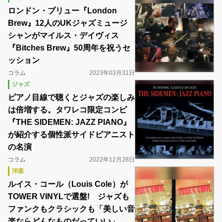
ロンドン・ブリュー『London
Brew』12人のUKジャズミュージ
シャンがマイルス・デイヴィス
『Bitches Brew』50周年を祝うセ
ッション
コラム
2023年03月31日
ジャズ
ピアノ目線で聴くとジャズの楽しみ
は倍増する。タワレコ限定コンピ
『THE SIDEMEN: JAZZ PIANO』
が紹介する個性派サイドピアニスト
の名演
コラム
2022年12月28日
洋楽
ルイス・コール（Louis Cole）が
TOWER VINYLで選盤! ジャズも
ファンクもクラシックも「美しい音
楽ならどんなものだっていい」