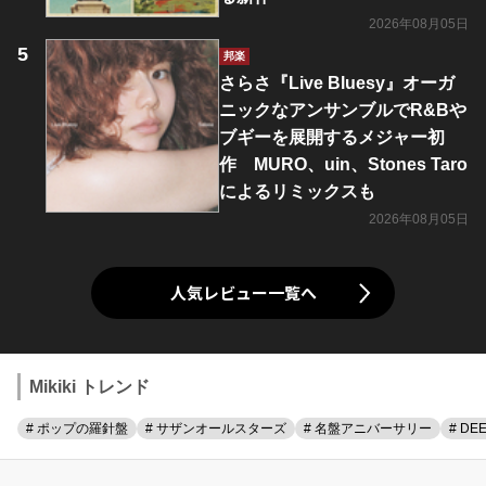
2026年08月05日
邦楽
さらさ『Live Bluesy』オーガ
ニックなアンサンブルでR&Bや
ブギーを展開するメジャー初
作 MURO、uin、Stones Taro
によるリミックスも
2026年08月05日
人気レビュー一覧へ
Mikiki トレンド
# ポップの羅針盤
# サザンオールスターズ
# 名盤アニバーサリー
# DE