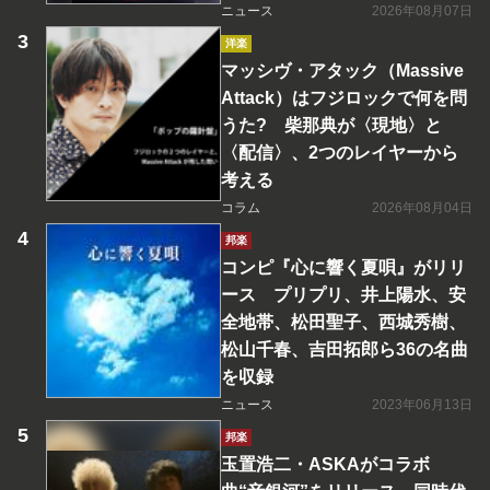
ニュース
2026年08月07日
洋楽
マッシヴ・アタック（Massive
Attack）はフジロックで何を問
うた? 柴那典が〈現地〉と
〈配信〉、2つのレイヤーから
考える
コラム
2026年08月04日
邦楽
コンピ『心に響く夏唄』がリリ
ース プリプリ、井上陽水、安
全地帯、松田聖子、西城秀樹、
松山千春、吉田拓郎ら36の名曲
を収録
ニュース
2023年06月13日
邦楽
玉置浩二・ASKAがコラボ