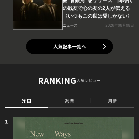
曲“音銀河”をリリース 同時代
の戦友で心の友の2人が伝える
〈いつもこの世は愛しかない〉
ニュース
2026年08月08日
人気記事一覧へ
RANKING
人気レビュー
昨日
週間
月間