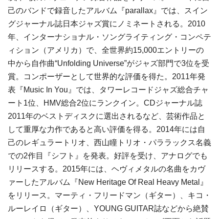
己のバンドで録音したアルバム『parallax』では、スイン
グジャーナル誌日本ジャズ賞にノミネートされる。2010
年、インターナショナル・ソングライティング・コンペテ
ィション（アメリカ）で、全世界約15,000エントリーの
中から自作曲“Unfolding Universe”がジャズ部門で3位を受
賞。コンポーザーとして世界的な評価を得た。2011年発
表『Music In You』では、タワーレコードジャズ総合チャ
ート1位、HMV総合2位にランクイン。CDジャーナル誌
2011年のベストディスクに選出されるなど、芸術作品と
して重厚な力作であると高い評価を得る。2014年には自
己のレギュラートリオ、西山瞳トリオ・パララックス名義
での2作目『シフト』を発表。好評を受け、アナログでも
リリースする。2015年には、ヘヴィメタルの名曲をカヴ
ァーしたアルバム『
New Heritage Of Real Heavy Metal
』
をリリース。マーティ・フリードマン（ギター）、キコ・
ルーレイロ（ギター）、YOUNG GUITAR誌などから絶賛