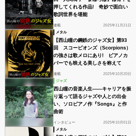
押してくれる作品! 奇妙で面白い
歌詞世界を堪能
連載
2025年11月21日
メタル
【西山瞳の鋼鉄のジャズ女】第93
回 スコーピオンズ（Scorpions）
の強さは歌メロにあり! ピアノカ
バーでも映える美しさを称えて
連載
2025年10月20日
ジャズ
西山瞳の音楽人生――キャリアを振
り返って語るジャズや人との出会
い、ソロピアノ作『Songs』と作
曲術
インタビュー
2025年10月01日
メタル