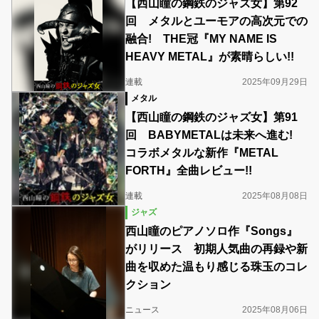
【西山瞳の鋼鉄のジャズ女】第92
回 メタルとユーモアの高次元での
融合! THE冠『MY NAME IS
HEAVY METAL』が素晴らしい!!
連載
2025年09月29日
メタル
【西山瞳の鋼鉄のジャズ女】第91
回 BABYMETALは未来へ進む!
コラボメタルな新作『METAL
FORTH』全曲レビュー!!
連載
2025年08月08日
ジャズ
西山瞳のピアノソロ作『Songs』
がリリース 初期人気曲の再録や新
曲を収めた温もり感じる珠玉のコレ
クション
ニュース
2025年08月06日