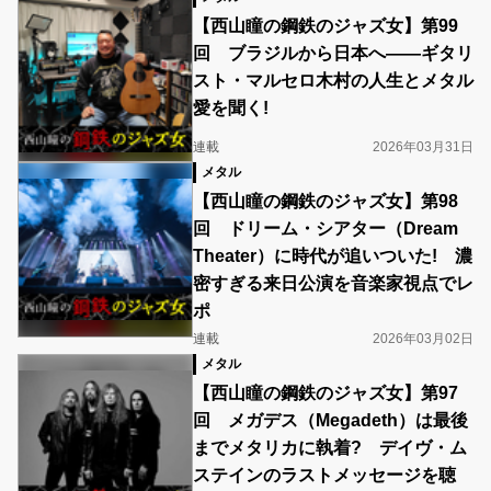
【西山瞳の鋼鉄のジャズ女】第99
回 ブラジルから日本へ――ギタリ
スト・マルセロ木村の人生とメタル
愛を聞く!
連載
2026年03月31日
メタル
【西山瞳の鋼鉄のジャズ女】第98
回 ドリーム・シアター（Dream
Theater）に時代が追いついた! 濃
密すぎる来日公演を音楽家視点でレ
ポ
連載
2026年03月02日
メタル
【西山瞳の鋼鉄のジャズ女】第97
回 メガデス（Megadeth）は最後
までメタリカに執着? デイヴ・ム
ステインのラストメッセージを聴