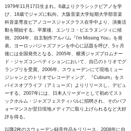
1979年11月17日生まれ。6歳よりクラシックピアノを学
び、18歳でジャズに転向。大阪音楽大学短期大学部音楽
科音楽専攻ピアノコースジャズクラス在学中より、演奏活
動を開始する。卒業後、エンリコ・ピエラヌンツィに傾
倒。2004年、自主制作アルバム『
I'm Missing You
』を発
表。ヨーロッパジャズファンを中心に話題を呼び、5ヶ月
後には全国発売となる。2005年、横濱ジャズプロムナー
ド・ジャズコンペティションにおいて、自己のトリオでグ
ランプリを受賞。2006年、スウェーデンにて現地ミュー
ジシャンとのトリオでレコーディング、『
Cubium
』をス
パイスオブライフ（アミューズ）よりリリースし、デビュ
ーする。2007年には、日本人リーダーとして初めてスト
ックホルム・ジャズフェスティバルに招聘され、そのパフ
ォーマンスが翌日現地メディアに取り上げられるなど大好
評を得る。
以降2枚のスウェーデン録音作品をリリース。2008年に自