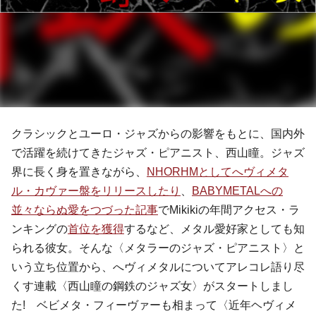
クラシックとユーロ・ジャズからの影響をもとに、国内外
で活躍を続けてきたジャズ・ピアニスト、西山瞳。ジャズ
界に長く身を置きながら、
NHORHMとしてへヴィメタ
ル・カヴァー盤をリリースしたり
、
BABYMETALへの
並々ならぬ愛をつづった記事
でMikikiの年間アクセス・ラ
ンキングの
首位を獲得
するなど、メタル愛好家としても知
られる彼女。
そんな〈メタラーのジャズ・ピアニスト〉と
いう立ち位置から、
へヴィ
メタルについてアレコレ語り尽
くす連載〈西山瞳の鋼鉄のジャズ女〉がスタートしまし
た!
ベビメタ・フィーヴァーも相まって〈近年ヘヴィメ