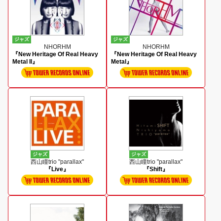
ジャズ
ジャズ
NHORHM
NHORHM
『New Heritage Of Real Heavy
『New Heritage Of Real Heavy
Metal II』
Metal』
ジャズ
ジャズ
西山瞳trio "parallax"
西山瞳trio "parallax"
『Live』
『Shift』