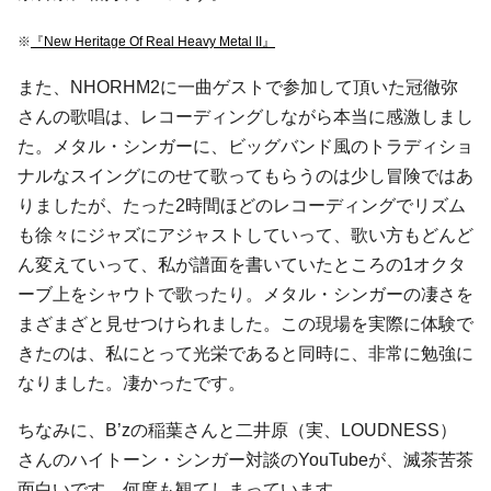
※
『New Heritage Of Real Heavy Metal II』
また、NHORHM2に一曲ゲストで参加して頂いた冠徹弥
さんの歌唱は、レコーディングしながら本当に感激しまし
た。メタル・シンガーに、ビッグバンド風のトラディショ
ナルなスイングにのせて歌ってもらうのは少し冒険ではあ
りましたが、たった2時間ほどのレコーディングでリズム
も徐々にジャズにアジャストしていって、歌い方もどんど
ん変えていって、私が譜面を書いていたところの1オクタ
ーブ上をシャウトで歌ったり。メタル・シンガーの凄さを
まざまざと見せつけられました。この現場を実際に体験で
きたのは、私にとって光栄であると同時に、非常に勉強に
なりました。凄かったです。
ちなみに、B’zの稲葉さんと二井原（実、LOUDNESS）
さんのハイトーン・シンガー対談のYouTubeが、滅茶苦茶
面白いです。何度も観てしまっています。