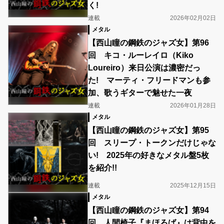
く!
連載
2026年02月02日
メタル
【西山瞳の鋼鉄のジャズ女】第96
回 キコ・ルーレイロ（Kiko
Loureiro）来日公演は濃密だっ
た! マーティ・フリードマンも参
加、歌うギターで魅せた一夜
連載
2026年01月28日
メタル
【西山瞳の鋼鉄のジャズ女】第95
回 スリープ・トークンだけじゃな
い! 2025年の好きなメタル盤5枚
を紹介!!
連載
2025年12月15日
メタル
【西山瞳の鋼鉄のジャズ女】第94
回 人間椅子『まほろば』は背中を