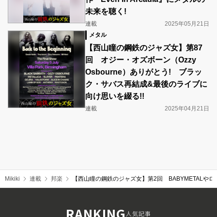
未来を聴く!
連載
2025年05月21日
メタル
【西山瞳の鋼鉄のジャズ女】第87
回 オジー・オズボーン（Ozzy
Osbourne）ありがとう! ブラッ
ク・サバス再結成&最後のライブに
向け思いを綴る!!
連載
2025年04月21日
Mikiki
連載
邦楽
【西山瞳の鋼鉄のジャズ女】第2回 BABYMETAL
RANKING
人気記事