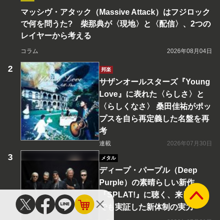
マッシヴ・アタック（Massive Attack）はフジロック
で何を問うた? 柴那典が〈現地〉と〈配信〉、2つの
レイヤーから考える
コラム
2026年08月04日
邦楽
サザンオールスターズ『Young
Love』に表れた〈らしさ〉と
〈らしくなさ〉 桑田佳祐がポッ
プスを自ら再定義した名盤を再
考
連載
2026年07月30日
メタル
ディープ・パープル（Deep
Purple）の素晴らしい新作
『SPLAT!』に聴く、来日公演
でも実証した新体制の実力