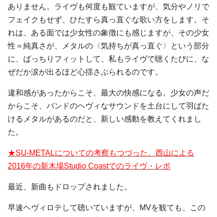
ありません。ライヴも何度も観ていますが、気分やノリで
フェイクもせず、ひたすら真っ直ぐな歌い方をします。そ
れは、ある面では少女性の象徴にも感じますが、その少女
性＝純真さが、メタルの〈気持ちが真っ直ぐ〉という部分
に、ばっちりフィットして、私もライヴで聴くたびに、な
ぜだか涙が出るほど心揺さぶられるのです。
違和感があったからこそ、最大の快感になる。少女の声だ
からこそ、バンドのヘヴィなサウンドを土台にして羽ばた
けるメタルがあるのだと、新しい感動を教えてくれまし
た。
★SU-METALについての考察
もつづった、西山による
2016年の新木場Studio Coastでのライヴ・レポ
最近、新曲もドロップされました。
早速ヘヴィロテして聴いていますが、MVを観ても、この