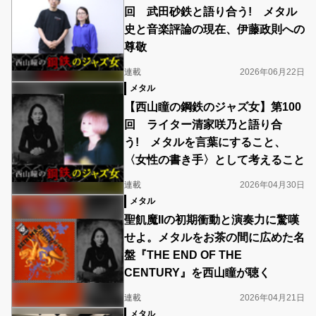
回 武田砂鉄と語り合う! メタル
史と音楽評論の現在、伊藤政則への
尊敬
連載
2026年06月22日
メタル
【西山瞳の鋼鉄のジャズ女】第100
回 ライター清家咲乃と語り合
う! メタルを言葉にすること、
〈女性の書き手〉として考えること
連載
2026年04月30日
メタル
聖飢魔IIの初期衝動と演奏力に驚嘆
せよ。メタルをお茶の間に広めた名
盤『THE END OF THE
CENTURY』を西山瞳が聴く
連載
2026年04月21日
メタル