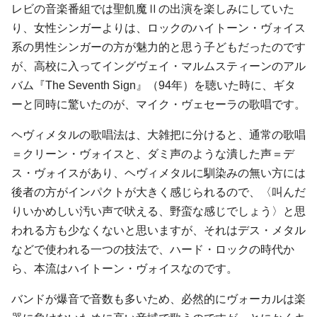
レビの音楽番組では聖飢魔Ⅱの出演を楽しみにしていた
り、女性シンガーよりは、ロックのハイトーン・ヴォイス
系の男性シンガーの方が魅力的と思う子どもだったのです
が、高校に入ってイングヴェイ・マルムスティーンのアル
バム『The Seventh Sign』（94年）を聴いた時に、ギタ
ーと同時に驚いたのが、マイク・ヴェセーラの歌唱です。
ヘヴィメタルの歌唱法は、大雑把に分けると、通常の歌唱
＝クリーン・ヴォイスと、ダミ声のような潰した声＝デ
ス・ヴォイスがあり、ヘヴィメタルに馴染みの無い方には
後者の方がインパクトが大きく感じられるので、〈叫んだ
りいかめしい汚い声で吠える、野蛮な感じでしょう〉と思
われる方も少なくないと思いますが、それはデス・メタル
などで使われる一つの技法で、ハード・ロックの時代か
ら、本流はハイトーン・ヴォイスなのです。
バンドが爆音で音数も多いため、必然的にヴォーカルは楽