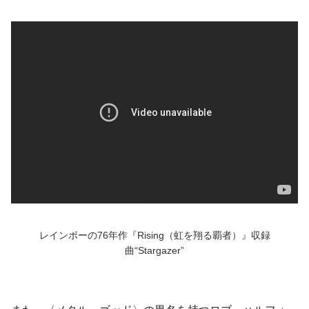
レインボーの76年作『Rising（虹を翔る覇者）』収録
曲“Stargazer”