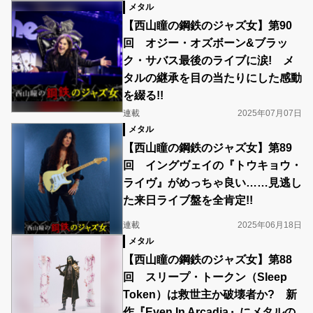
メタル
【西山瞳の鋼鉄のジャズ女】第90
回 オジー・オズボーン&ブラッ
ク・サバス最後のライブに涙! メ
タルの継承を目の当たりにした感動
を綴る!!
連載
2025年07月07日
メタル
【西山瞳の鋼鉄のジャズ女】第89
回 イングヴェイの『トウキョウ・
ライヴ』がめっちゃ良い……見逃し
た来日ライブ盤を全肯定!!
連載
2025年06月18日
メタル
【西山瞳の鋼鉄のジャズ女】第88
回 スリープ・トークン（Sleep
Token）は救世主か破壊者か? 新
作『Even In Arcadia』にメタルの