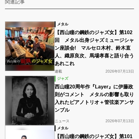
関連記事
メタル
【西山瞳の鋼鉄のジャズ女】第102
回 メタル出身ジャズミュージシャ
ン座談会! マルセロ木村、鈴木直
人、織原良次、馬場孝喜と語り合う
あれこれ
連載
2026年07月13日
ジャズ
西山瞳20周年作『Layer』に伊藤政
則がコメント メタルの影響も取り
入れたピアノトリオ＋管弦楽アンサ
ンブル
ニュース
2026年07月13日
メタル
【西山瞳の鋼鉄のジャズ女】第101