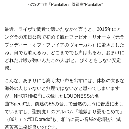
ト
の90年作『
Painkiller
』収録曲“Painkiller”
最近、ライヴで間近で聴いたなかで言うと、2015年にア
ングラの来日公演で初めて観たファビオ・リオーネ（元ラ
プソディー・オブ・ファイアのヴォーカル）に驚きました
ね。何でも歌えるわ、どこまででも声は出るわ、おまけに
どれだけ喉が強いんだこの人は!と。びくともしない安定
感。
こんな、あまりにも高く太い声を出すには、体格の大きな
海外の人じゃないと無理ではないかと思ってしまいます
※
が、NHORHM2
に収録したLOUDNESSの名
曲“Speed”は、前述のE5の音まで当然のように普通に出し
ていますし、聖飢魔Ⅱのアルバム『地獄より愛をこめて』
（86年）の“El Dorado”も、相当に高い音域の歌唱が、滅
茶苦茶に格好良いのです。