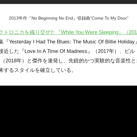
2013年作『No Beginning No End』収録曲“Come To My Door”
ロニカを織り交ぜた『While You Were Sleeping』（20
rday I Had The Blues: The Music Of Billie Ho
た『Love In A Time Of Madness』（2017年）
 Me』（2018年）と傑作を連発し、先鋭的かつ実験的な音楽
来するスタイルを確立している。