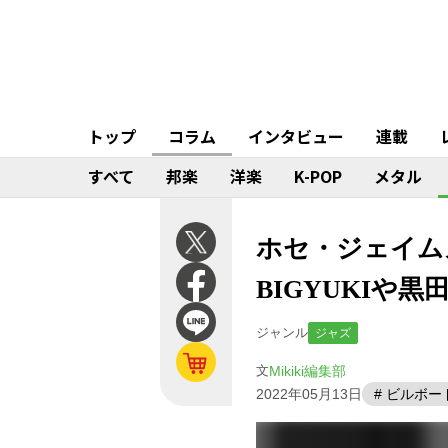
トップ
コラム
インタビュー
連載
すべて
邦楽
洋楽
K-POP
メタル
ホセ・ジェイムズ
BIGYUKI
ジャンル
ジャズ
文
Mikiki編集部
2022年05月13日
# ビルボ