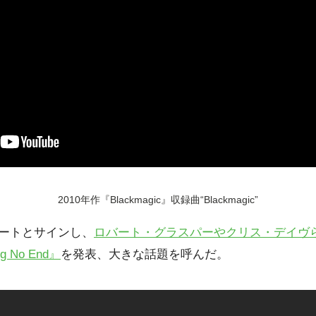
2010年作『Blackmagic』収録曲“Blackmagic”
ノートとサインし、
ロバート・グラスパーやクリス・デイヴ
g No End』
を発表、大きな話題を呼んだ。