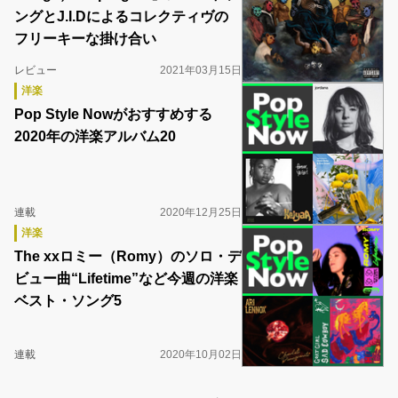
ングとJ.I.Dによるコレクティヴの
フリーキーな掛け合い
レビュー
2021年03月15日
洋楽
Pop Style Nowがおすすめする
2020年の洋楽アルバム20
連載
2020年12月25日
洋楽
The xxロミー（Romy）のソロ・デ
ビュー曲“Lifetime”など今週の洋楽
ベスト・ソング5
連載
2020年10月02日