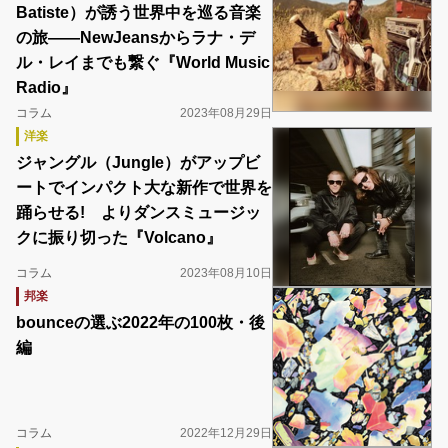
Batiste）が誘う世界中を巡る音楽
の旅――NewJeansからラナ・デ
ル・レイまでも繋ぐ『World Music
Radio』
コラム
2023年08月29日
洋楽
ジャングル（Jungle）がアップビ
ートでインパクト大な新作で世界を
踊らせる! よりダンスミュージッ
クに振り切った『Volcano』
コラム
2023年08月10日
邦楽
bounceの選ぶ2022年の100枚・後
編
コラム
2022年12月29日