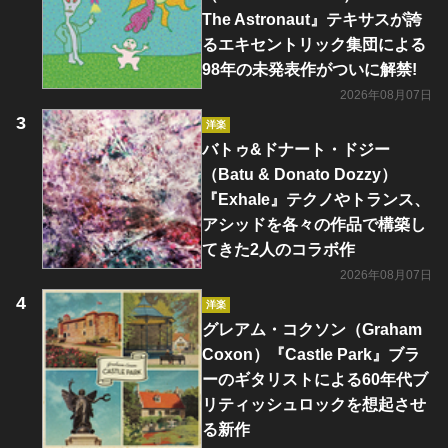
The Astronaut』テキサスが誇
るエキセントリック集団による
98年の未発表作がついに解禁!
2026年08月07日
洋楽
バトゥ&ドナート・ドジー
（Batu & Donato Dozzy）
『Exhale』テクノやトランス、
アシッドを各々の作品で構築し
てきた2人のコラボ作
2026年08月07日
洋楽
グレアム・コクソン（Graham
Coxon）『Castle Park』ブラ
ーのギタリストによる60年代ブ
リティッシュロックを想起させ
る新作