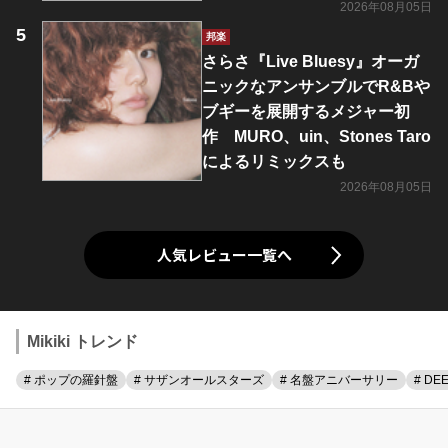
2026年08月05日
邦楽
さらさ『Live Bluesy』オーガ
ニックなアンサンブルでR&Bや
ブギーを展開するメジャー初
作 MURO、uin、Stones Taro
によるリミックスも
2026年08月05日
人気レビュー一覧へ
Mikiki トレンド
# ポップの羅針盤
# サザンオールスターズ
# 名盤アニバーサリー
# DE