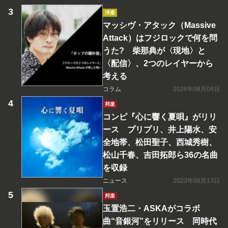
洋楽
マッシヴ・アタック（Massive
Attack）はフジロックで何を問
うた? 柴那典が〈現地〉と
〈配信〉、2つのレイヤーから
考える
コラム
2026年08月04日
邦楽
コンピ『心に響く夏唄』がリリ
ース プリプリ、井上陽水、安
全地帯、松田聖子、西城秀樹、
松山千春、吉田拓郎ら36の名曲
を収録
ニュース
2023年06月13日
邦楽
玉置浩二・ASKAがコラボ
曲“音銀河”をリリース 同時代