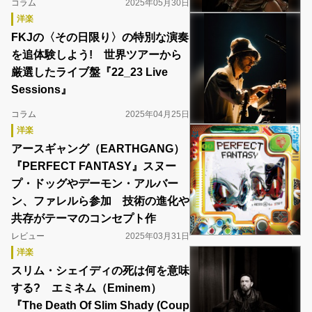
コラム
2025年05月30日
洋楽
FKJの〈その日限り〉の特別な演奏
を追体験しよう! 世界ツアーから
厳選したライブ盤『22_23 Live
Sessions』
コラム
2025年04月25日
洋楽
アースギャング（EARTHGANG）
『PERFECT FANTASY』スヌー
プ・ドッグやデーモン・アルバー
ン、ファレルら参加 技術の進化や
共存がテーマのコンセプト作
レビュー
2025年03月31日
洋楽
スリム・シェイディの死は何を意味
する? エミネム（Eminem）
『The Death Of Slim Shady (Coup