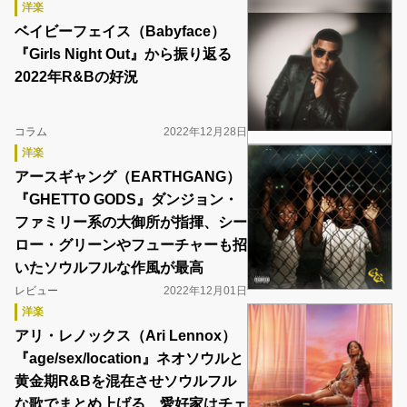
洋楽
ベイビーフェイス（Babyface）
『Girls Night Out』から振り返る
2022年R&Bの好況
コラム
2022年12月28日
洋楽
アースギャング（EARTHGANG）
『GHETTO GODS』ダンジョン・
ファミリー系の大御所が指揮、シー
ロー・グリーンやフューチャーも招
いたソウルフルな作風が最高
レビュー
2022年12月01日
洋楽
アリ・レノックス（Ari Lennox）
『age/sex/location』ネオソウルと
黄金期R&Bを混在させソウルフル
な歌でまとめ上げる、愛好家はチェ