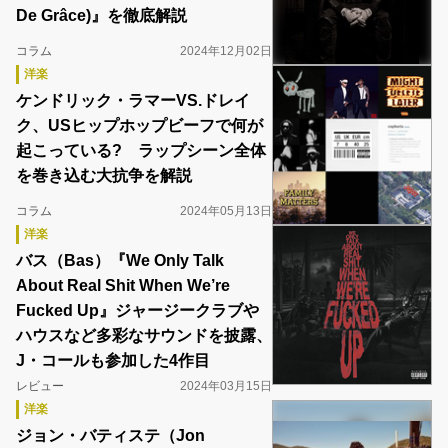
De Grâce)』を徹底解説
コラム
2024年12月02日
洋楽
ケンドリック・ラマーVS.ドレイ
ク、USヒップホップビーフで何が
起こっている? ラップシーン全体
を巻き込む大抗争を解説
コラム
2024年05月13日
洋楽
バス（Bas）『We Only Talk
About Real Shit When We’re
Fucked Up』ジャージークラブや
ハウスなど多彩なサウンドを披露、
J・コールも参加した4作目
レビュー
2024年03月15日
洋楽
ジョン・バティステ（Jon