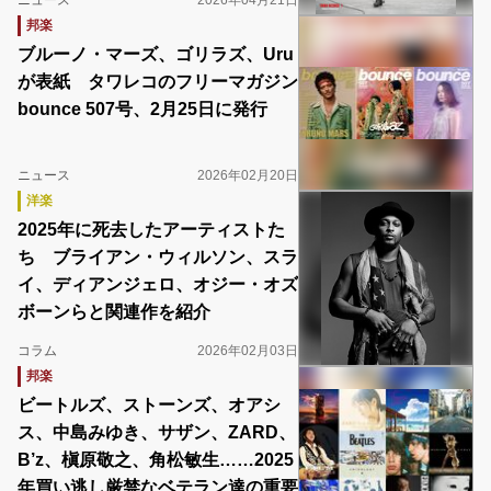
ニュース
2026年04月21日
邦楽
ブルーノ・マーズ、ゴリラズ、Uru
が表紙 タワレコのフリーマガジン
bounce 507号、2月25日に発行
ニュース
2026年02月20日
洋楽
2025年に死去したアーティストた
ち ブライアン・ウィルソン、スラ
イ、ディアンジェロ、オジー・オズ
ボーンらと関連作を紹介
コラム
2026年02月03日
邦楽
ビートルズ、ストーンズ、オアシ
ス、中島みゆき、サザン、ZARD、
B’z、槇原敬之、角松敏生……2025
年買い逃し厳禁なベテラン達の重要