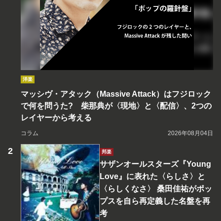
洋楽
マッシヴ・アタック（Massive Attack）はフジロック
で何を問うた? 柴那典が〈現地〉と〈配信〉、2つの
レイヤーから考える
コラム
2026年08月04日
邦楽
サザンオールスターズ『Young
Love』に表れた〈らしさ〉と
〈らしくなさ〉 桑田佳祐がポッ
プスを自ら再定義した名盤を再
考