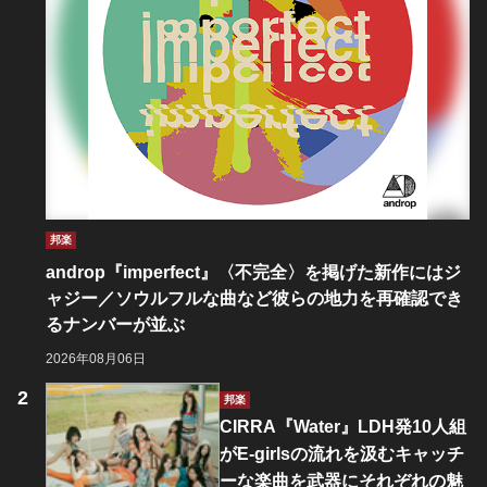
邦楽
androp『imperfect』〈不完全〉を掲げた新作にはジ
ャジー／ソウルフルな曲など彼らの地力を再確認でき
るナンバーが並ぶ
2026年08月06日
邦楽
CIRRA『Water』LDH発10人組
がE-girlsの流れを汲むキャッチ
ーな楽曲を武器にそれぞれの魅