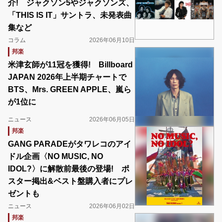
介! ジャクソン5やジャクソンズ、
「THIS IS IT」サントラ、未発表曲
集など
コラム
2026年06月10日
邦楽
米津玄師が11冠を獲得! Billboard
JAPAN 2026年上半期チャートで
BTS、Mrs. GREEN APPLE、嵐ら
が1位に
ニュース
2026年06月05日
邦楽
GANG PARADEがタワレコのアイ
ドル企画〈NO MUSIC, NO
IDOL?〉に解散前最後の登場! ポ
スター掲出&ベスト盤購入者にプレ
ゼントも
ニュース
2026年06月02日
邦楽