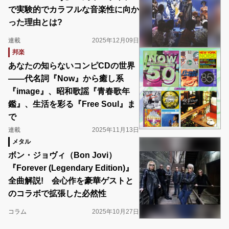
で実験的でカラフルな音楽性に向か
った理由とは?
連載
2025年12月09日
邦楽
あなたの知らないコンピCDの世界
――代名詞『Now』から癒し系
『image』、昭和歌謡『青春歌年
鑑』、生活を彩る『Free Soul』ま
で
連載
2025年11月13日
メタル
ボン・ジョヴィ（Bon Jovi）
『Forever (Legendary Edition)』
全曲解説! 会心作を豪華ゲストと
のコラボで拡張した必然性
コラム
2025年10月27日