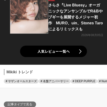
さらさ『Live Bluesy』オーガ
ニックなアンサンブルでR&Bや
ブギーを展開するメジャー初
作 MURO、uin、Stones Taro
によるリミックスも
2026年08月05日
人気レビュー一覧へ
Mikiki トレンド
# サザンオールスターズ
# 名盤アニバーサリー
# DEEP PURPLE
# Num
記事タイプで見る