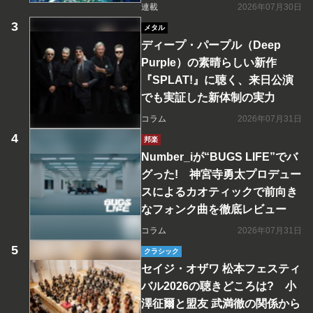
連載
2026年07月30日
メタル
ディープ・パープル（Deep
Purple）の素晴らしい新作
『SPLAT!』に聴く、来日公演
でも実証した新体制の実力
コラム
2026年07月31日
邦楽
Number_iが“BUGS LIFE”でバ
グった! 神宮寺勇太プロデュー
スによるカオティックで前向き
なフォンク曲を徹底レビュー
コラム
2026年07月31日
クラシック
セイジ・オザワ 松本フェスティ
バル2026の聴きどころは? 小
澤征爾と盟友 武満徹の関係から