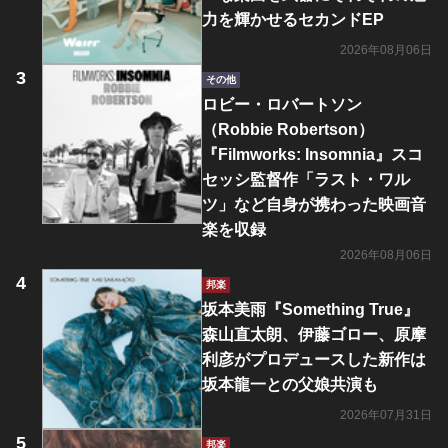
力を輝かせるセカンドEP
2026年08月06日
その他
ロビー・ロバートソン
（Robbie Robertson）
『Filmworks: Insomnia』スコ
セッシ監督作「ラスト・ワル
ツ」など自身が携わった映画音
楽を収録
2026年08月06日
邦楽
坂本美雨『Something True』
森山直太朗、伊藤ゴロー、原摩
利彦がプロデュースした新作は
坂本龍一との父娘共演も
2026年07月31日
邦楽