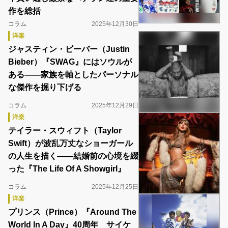
作を総括
コラム
2025年12月30日
洋楽
ジャスティン・ビーバー（Justin
Bieber）『SWAG』にはソウルが
ある――家族を軸としたパーソナル
な傑作を掘り下げる
コラム
2025年12月29日
洋楽
テイラー・スウィフト（Taylor
Swift）が波乱万丈なショーガール
の人生を描く――結婚前の心境を綴
った『The Life Of A Showgirl』
コラム
2025年12月25日
洋楽
プリンス（Prince）『Around The
World In A Day』40周年 サイケ