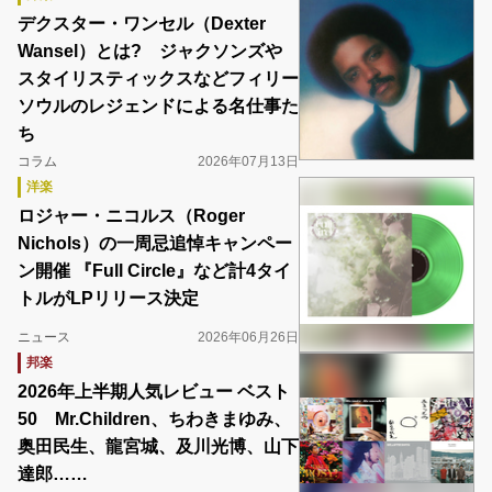
デクスター・ワンセル（Dexter
Wansel）とは? ジャクソンズや
スタイリスティックスなどフィリー
ソウルのレジェンドによる名仕事た
ち
コラム
2026年07月13日
洋楽
ロジャー・ニコルス（Roger
Nichols）の一周忌追悼キャンペー
ン開催 『Full Circle』など計4タイ
トルがLPリリース決定
ニュース
2026年06月26日
邦楽
2026年上半期人気レビュー ベスト
50 Mr.Children、ちわきまゆみ、
奥田民生、龍宮城、及川光博、山下
達郎……