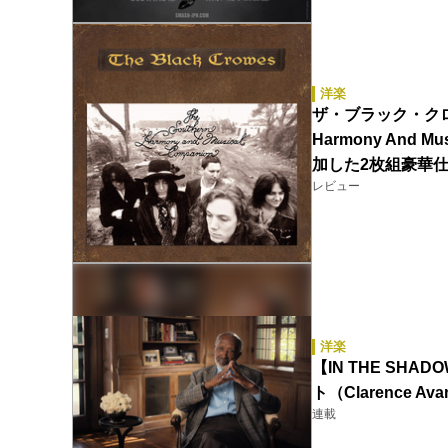
洋楽
ザ・ブラック・クロウズ（
Harmony And Mu
加した2枚組豪華仕
レビュー
洋楽
【IN THE SH
ト（Clarence Ava
連載