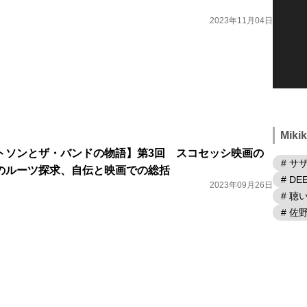
2023年11月04日
Mik
トソンとザ・バンドの物語】第3回 スコセッシ映画の
# サ
のルーツ探求、自伝と映画での総括
# DE
2023年09月26日
# 
# 佐