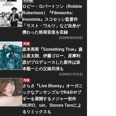
その他
ロビー・ロバートソン（Robbie
Robertson）『Filmworks:
Insomnia』スコセッシ監督作
「ラスト・ワルツ」など自身が
携わった映画音楽を収録
2026年08月06日
邦楽
坂本美雨『Something True』森
山直太朗、伊藤ゴロー、原摩利
彦がプロデュースした新作は坂
本龍一との父娘共演も
2026年07月31日
邦楽
さらさ『Live Bluesy』オーガニ
ックなアンサンブルでR&Bやブ
ギーを展開するメジャー初作
MURO、uin、Stones Taroによ
るリミックスも