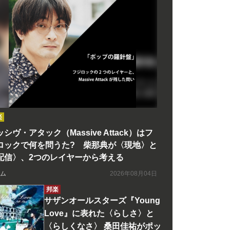
楽
シヴ・アタック（Massive Attack）はフ
ロックで何を問うた? 柴那典が〈現地〉と
配信〉、2つのレイヤーから考える
ム
2026年08月04日
邦楽
サザンオールスターズ『Young
Love』に表れた〈らしさ〉と
〈らしくなさ〉 桑田佳祐がポッ