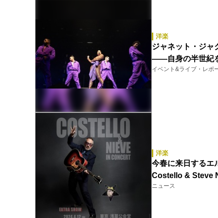
洋楽
ジャネット・ジャクソ
――自身の半世紀
イベント&ライブ・レポ
洋楽
今春に来日するエル
Costello & S
ニュース