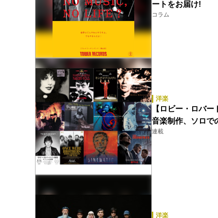
ートをお届け!
コラム
洋楽
【ロビー・ロバー
音楽制作、ソロで
連載
洋楽