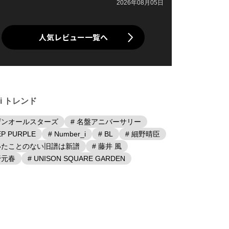
2026年08月05日
人気レビュー一覧へ
iki トレンド
ザンオールスターズ
# 名盤アニバーサリー
EP PURPLE
# Number_i
# BL
# 細野晴臣
聴いたことのない旧譜は新譜
# 藤井 風
野元春
# UNISON SQUARE GARDEN