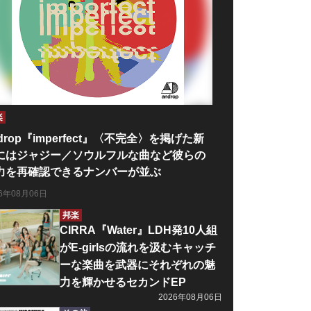
楽
drop『imperfect』〈不完全〉を掲げた新
にはジャジー／ソウルフルな曲など彼らの
力を再確認できるナンバーが並ぶ
26年08月06日
邦楽
CIRRA『Water』LDH発10人組
がE-girlsの流れを汲むキャッチ
ーな楽曲を武器にそれぞれの魅
力を輝かせるセカンドEP
2026年08月06日