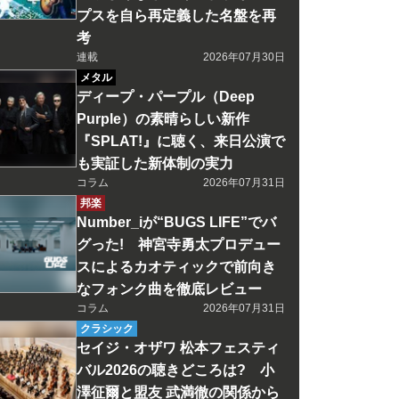
プスを自ら再定義した名盤を再
考
連載
2026年07月30日
メタル
ディープ・パープル（Deep
Purple）の素晴らしい新作
『SPLAT!』に聴く、来日公演で
も実証した新体制の実力
コラム
2026年07月31日
邦楽
Number_iが“BUGS LIFE”でバ
グった! 神宮寺勇太プロデュー
スによるカオティックで前向き
なフォンク曲を徹底レビュー
コラム
2026年07月31日
クラシック
セイジ・オザワ 松本フェスティ
バル2026の聴きどころは? 小
澤征爾と盟友 武満徹の関係から