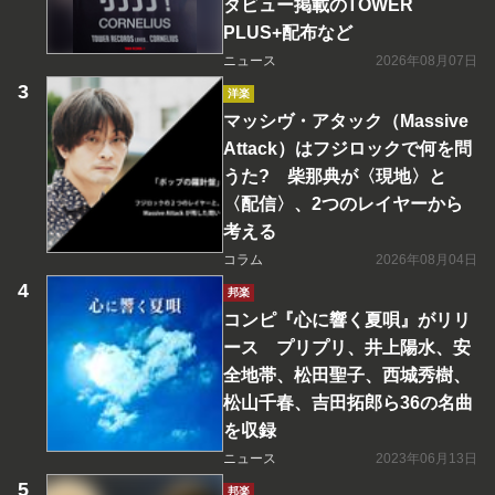
タビュー掲載のTOWER
PLUS+配布など
ニュース
2026年08月07日
洋楽
マッシヴ・アタック（Massive
Attack）はフジロックで何を問
うた? 柴那典が〈現地〉と
〈配信〉、2つのレイヤーから
考える
コラム
2026年08月04日
邦楽
コンピ『心に響く夏唄』がリリ
ース プリプリ、井上陽水、安
全地帯、松田聖子、西城秀樹、
松山千春、吉田拓郎ら36の名曲
を収録
ニュース
2023年06月13日
邦楽