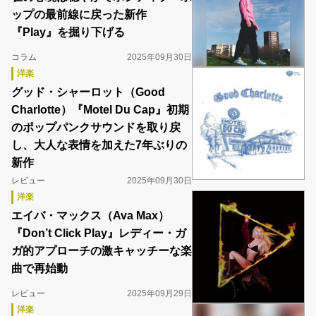
ップの最前線に戻った新作
『Play』を掘り下げる
コラム
2025年09月30日
洋楽
グッド・シャーロット（Good
Charlotte）『Motel Du Cap』初期
のポップパンクサウンドを取り戻
し、大人な表情を加えた7年ぶりの
新作
レビュー
2025年09月30日
洋楽
エイバ・マックス（Ava Max）
『Don’t Click Play』レディー・ガ
ガ的アプローチの激キャッチーな楽
曲で再始動
レビュー
2025年09月29日
洋楽