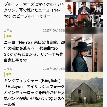
ブルーノ・マーズにマイケル・ジャ
クソン、耳で聴いたニーヨ（Ne-
Yo）のピープル・トゥリー
コラム
2025年09月26日
洋楽
ニーヨ（Ne-Yo）来日公演目前、20
年の活動を辿ろう! 代表曲“So
Sick”からビヨンセ、リアーナら作
曲家仕事まで
コラム
2025年09月26日
洋楽
キングフィッシャー（Kingfishr）
『Halcyon』アイリッシュフォーク
とインディーロックを融合させた人
気バンドが聴かせるハンパないスケ
ール感