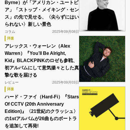
Byrne）が「アメリカン・ユートピ
ア」「ストップ・メイキング・セン
ス」の先で見せる、〈尖らずにはい
られない〉新しい景色
コラム
2025年09月08日
洋楽
アレックス・ウォーレン（Alex
Warren）『You’ll Be Alright,
Kid』BLACKPINKのロゼも参戦、
初アルバムにして意気揚々とした真
摯な歌を届ける
レビュー
2025年09月03日
洋楽
ハード・ファイ（Hard-Fi）『Stars
Of CCTV (20th Anniversary
Edition)』〈21世紀のクラッシュ〉
の1stアルバムが26曲ものボートラ
を追加して再発!