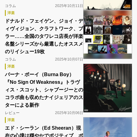
コラム
2025年10月11日
洋楽
ドナルド・フェイゲン、ジョイ・デ
ィヴィジョン、クラフトワーク、ブ
ラー……全国のタワレコ店長が洋楽
名盤シリーズから厳選したオススメ
のリイシュー19枚
コラム
2025年10月07日
洋楽
バーナ・ボーイ（Burna Boy）
『No Sign Of Weakness』トラヴ
ィス・スコット、シャブージーとの
コラボ曲も収めたナイジェリアのス
ターによる新作
レビュー
2025年10月06日
洋楽
エド・シーラン（Ed Sheeran）現
在の心境は穏やかでポジティブ ポ