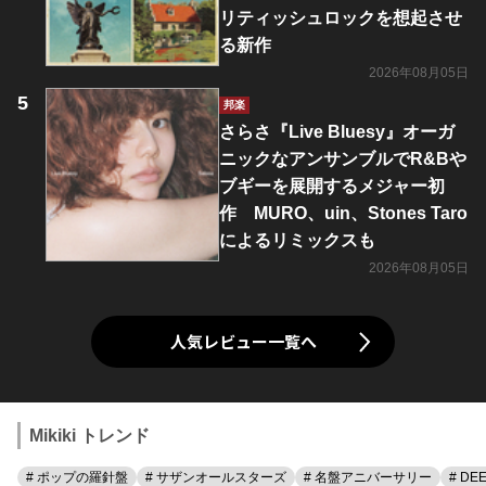
リティッシュロックを想起させ
る新作
2026年08月05日
邦楽
さらさ『Live Bluesy』オーガ
ニックなアンサンブルでR&Bや
ブギーを展開するメジャー初
作 MURO、uin、Stones Taro
によるリミックスも
2026年08月05日
人気レビュー一覧へ
Mikiki トレンド
# ポップの羅針盤
# サザンオールスターズ
# 名盤アニバーサリー
# DE