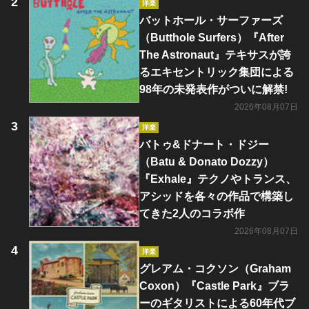
洋楽
バットホール・サーファーズ
（Butthole Surfers）『After
The Astronaut』テキサスが誇
るエキセントリック集団による
98年の未発表作がついに解禁!
2026年08月07日
洋楽
バトゥ&ドナート・ドジー
（Batu & Donato Dozzy）
『Exhale』テクノやトランス、
アシッドを各々の作品で構築し
てきた2人のコラボ作
2026年08月07日
洋楽
グレアム・コクソン（Graham
Coxon）『Castle Park』ブラ
ーのギタリストによる60年代ブ