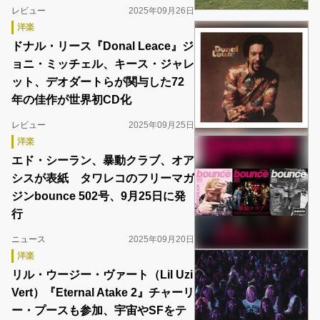
レビュー
2025年09月26日
洋楽
ドナル・リース『Donal Leace』ジ
ョニ・ミッチェル、キース・ジャレ
ット、デオダートらが関与した72
年の佳作が世界初CD化
レビュー
2025年09月25日
洋楽
エド・シーラン、暴動クラブ、オア
シスが表紙 タワレコのフリーマガ
ジンbounce 502号、9月25日に発
行
ニュース
2025年09月20日
洋楽
リル・ウージー・ヴァート（Lil Uzi
Vert）『Eternal Atake 2』チャーリ
ー・プースも参加、宇宙やSFをテ