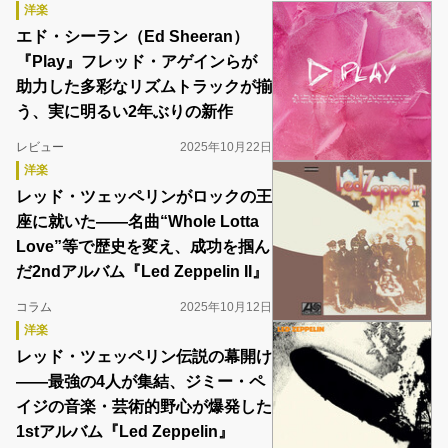
洋楽
エド・シーラン（Ed Sheeran）
『Play』フレッド・アゲインらが
助力した多彩なリズムトラックが揃
う、実に明るい2年ぶりの新作
レビュー
2025年10月22日
洋楽
レッド・ツェッペリンがロックの王
座に就いた――名曲“Whole Lotta
Love”等で歴史を変え、成功を掴ん
だ2ndアルバム『Led Zeppelin II』
コラム
2025年10月12日
洋楽
レッド・ツェッペリン伝説の幕開け
――最強の4人が集結、ジミー・ペ
イジの音楽・芸術的野心が爆発した
1stアルバム『Led Zeppelin』