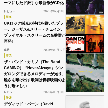
ーマにしたド派手な最新作がCD化
レビュー
2025年09月18日
洋楽
UKロック栄光の時代を築いたブラ
ー、ジーザス&メリー・チェイン、
プライマル・スクリームの名盤群が
再発!
連載
2025年09月17日
洋楽
ザ・バンド・カミノ（The Band
CAMINO）『NeverAlways』シン
ガロングできるメロディーが光り、
脆さを曝け出す歌詞は青春映画のよ
うに瑞々しい
レビュー
2025年09月10日
洋楽
デヴィッド・バーン（David