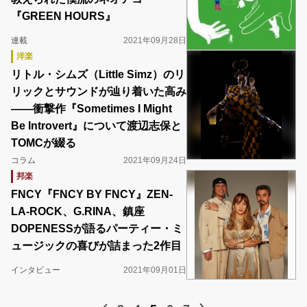
『GREEN HOURS』
連載
2021年09月28日
洋楽
リトル・シムズ（Little Simz）のリ
リックとサウンドが辿り着いた高み
――衝撃作『Sometimes I Might
Be Introvert』について渡辺志保と
TOMCが綴る
コラム
2021年09月24日
邦楽
FNCY『FNCY BY FNCY』ZEN-
LA-ROCK、G.RINA、鎮座
DOPENESSが語るパーティー・ミ
ュージックの喜びが詰まった2作目
インタビュー
2021年09月01日