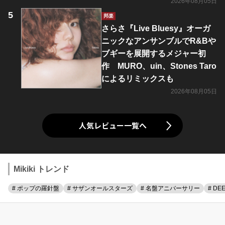
2026年08月05日
邦楽
さらさ『Live Bluesy』オーガ
ニックなアンサンブルでR&Bや
ブギーを展開するメジャー初
作 MURO、uin、Stones Taro
によるリミックスも
2026年08月05日
人気レビュー一覧へ
Mikiki トレンド
# ポップの羅針盤
# サザンオールスターズ
# 名盤アニバーサリー
# DE