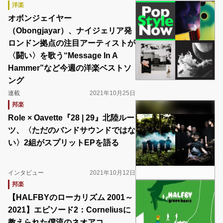
洋楽
オボンジェイヤー
（Obongjayar）、ナイジェリア発
ロンドン拠点の注目アーティストが
〈闘い〉を歌う“Message In A
Hammer”など今週の洋楽ベストソ
ング
連載
2021年10月25日
邦楽
Role × Oavette『28 | 29』北陸ルー
ツ、〈ただのバンドサウンドではな
い〉2組がスプリットEPを語る
インタビュー
2021年10月12日
邦楽
【HALFBYのローカリズム 2001～
2021】エピソード2：Corneliusに
教えられた僕流のネオアコ