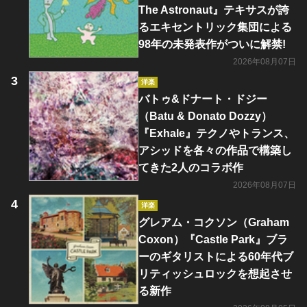
The Astronaut』テキサスが誇
るエキセントリック集団による
98年の未発表作がついに解禁!
2026年08月07日
洋楽
バトゥ&ドナート・ドジー
（Batu & Donato Dozzy）
『Exhale』テクノやトランス、
アシッドを各々の作品で構築し
てきた2人のコラボ作
2026年08月07日
洋楽
グレアム・コクソン（Graham
Coxon）『Castle Park』ブラ
ーのギタリストによる60年代ブ
リティッシュロックを想起させ
る新作