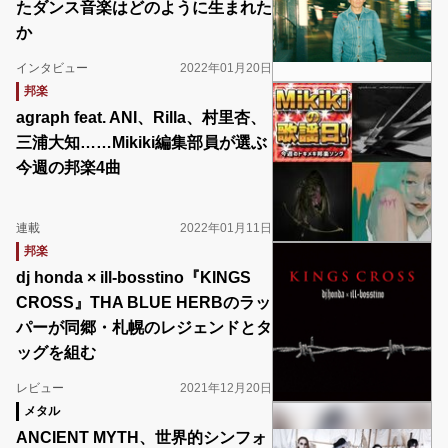
たダンス音楽はどのように生まれた
か
インタビュー
2022年01月20日
邦楽
agraph feat. ANI、Rilla、村里杏、
三浦大知……Mikiki編集部員が選ぶ
今週の邦楽4曲
連載
2022年01月11日
邦楽
dj honda × ill-bosstino『KINGS
CROSS』THA BLUE HERBのラッ
パーが同郷・札幌のレジェンドとタ
ッグを組む
レビュー
2021年12月20日
メタル
ANCIENT MYTH、世界的シンフォ