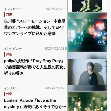
インタビュー
2022年02月28日
邦楽
矢川葵 “スローモーション” 中森明
菜のカバーへの挑戦、そしてEP／
ワンマンライブに込めた意味
インタビュー
2022年02月18日
邦楽
pollyの挑戦作『Pray Pray Pray』
で越雲龍馬が奏でる人生観の変化、
祈りの尊さ
インタビュー
2022年02月02日
邦楽
Lantern Parade『love is the
mystery』過去にありそうでなかっ