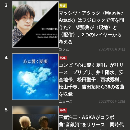
洋楽
マッシヴ・アタック（Massive
Attack）はフジロックで何を問
うた? 柴那典が〈現地〉と
〈配信〉、2つのレイヤーから
考える
コラム
2026年08月04日
邦楽
コンピ『心に響く夏唄』がリリ
ース プリプリ、井上陽水、安
全地帯、松田聖子、西城秀樹、
松山千春、吉田拓郎ら36の名曲
を収録
ニュース
2023年06月13日
邦楽
玉置浩二・ASKAがコラボ
曲“音銀河”をリリース 同時代