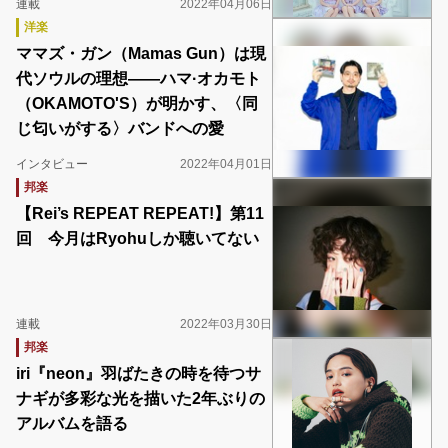
連載
2022年04月06日
洋楽
ママズ・ガン（Mamas Gun）は現
代ソウルの理想――ハマ·オカモト
（OKAMOTO'S）が明かす、〈同
じ匂いがする〉バンドへの愛
インタビュー
2022年04月01日
邦楽
【Rei’s REPEAT REPEAT!】第11
回 今月はRyohuしか聴いてない
連載
2022年03月30日
邦楽
iri『neon』羽ばたきの時を待つサ
ナギが多彩な光を描いた2年ぶりの
アルバムを語る