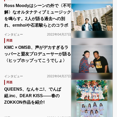
Ross Moodyはシーンの外で〈不可
解〉なオルタナティブミュージック
を鳴らす。2人が語る過去への別
れ、ermhoiや石若駿らとのコラボ
インタビュー
2022年04月27日
邦楽
KMC × OMSB、声がデカすぎるラ
ッパーと盟友プロデューサーが語る
〈ヒップホップってこうでしょ〉
インタビュー
2022年04月27日
邦楽
QUEENS、なんキニ!、でんぱ
組.inc、DEAR KISS――春の
ZOKKON作品を紹介!