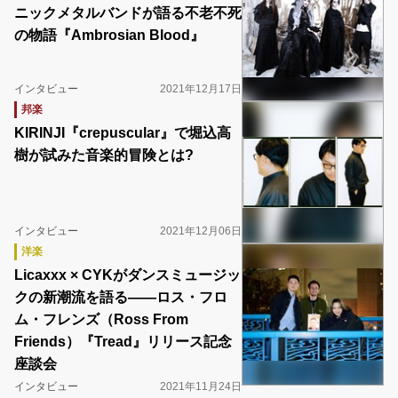
ニックメタルバンドが語る不老不死
の物語『Ambrosian Blood』
インタビュー
2021年12月17日
邦楽
KIRINJI『crepuscular』で堀込高
樹が試みた音楽的冒険とは?
インタビュー
2021年12月06日
洋楽
Licaxxx × CYKがダンスミュージッ
クの新潮流を語る――ロス・フロ
ム・フレンズ（Ross From
Friends）『Tread』リリース記念
座談会
インタビュー
2021年11月24日